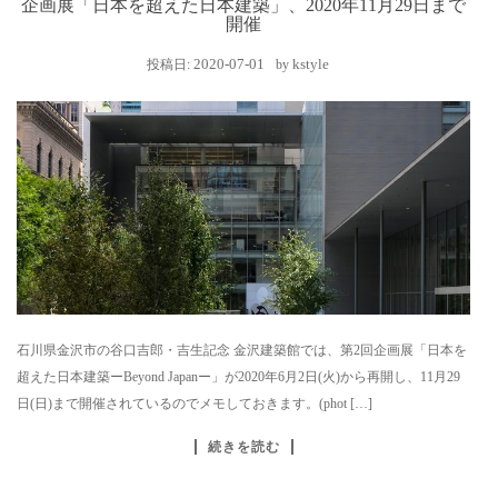
企画展「日本を超えた日本建築」、2020年11月29日まで
開催
2020-07-01
kstyle
投稿日:
by
石川県金沢市の谷口吉郎・吉生記念 金沢建築館では、第2回企画展「日本を
超えた日本建築ーBeyond Japanー」が2020年6月2日(火)から再開し、11月29
日(日)まで開催されているのでメモしておきます。(phot […]
続きを読む