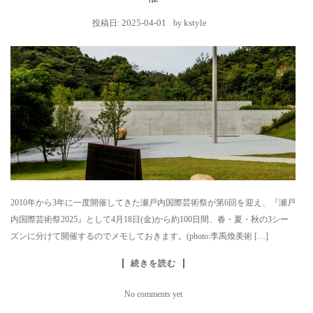
2025-04-01
kstyle
投稿日:
by
2010年から3年に一度開催してきた瀬戸内国際芸術祭が第6回を迎え、『瀬戸
内国際芸術祭2025』として4月18日(金)から約100日間、春・夏・秋の3シー
ズンに分けて開催するのでメモしておきます。(photo:李禹煥美術 […]
続きを読む
No comments yet