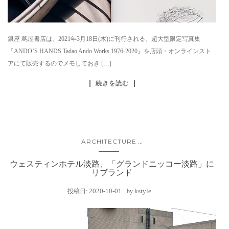
銀座 蔦屋書店は、2021年3⽉18⽇(木)に刊行される、超大型限定写真集
『ANDO’S HANDS Tadao Ando Works 1976-2020』を店頭・オンラインスト
アにて販売するのでメモしておき […]
続きを読む
ARCHITECTURE
...
ウェスティンホテル淡路、「グランドニッコー淡路」に
リブランド
2020-10-01
kstyle
投稿日:
by