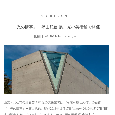
ARCHITECTURE
...
「光の情事」ー篠山紀信 展、光の美術館で開催
2018-11-16
kstyle
投稿日:
by
山梨・北杜市の清春芸術村 光の美術館では、写真家 篠山紀信氏の新作
『「光の情事」ー篠山紀信』展が2018年11月17日(土)から2019年1月27日(日)
まで開催するのでメモしておきます。(photo:光の美術館) 会場 […]