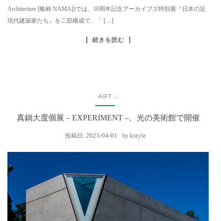
Architecture [略称 NAMA])では、10周年記念アーカイブズ特別展『日本の近
現代建築家たち』を二部構成で、「 […]
続きを読む
ART
...
真鍋大度個展 – EXPERIMENT –、光の美術館で開催
2023-04-01
kstyle
投稿日:
by