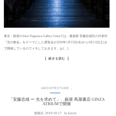
東京・銀座のAkio Nagasawa Gallery Ginzaでは、建築家 安藤忠雄氏の代表作
『光の教会』をテーマにした展覧会が2020年1月15日(水)から4月11日(土)ま
で開催しているのでメモしておきます。(p […]
続きを読む
ARCHITECTURE
...
「安藤忠雄 ー 光を求めて」、銀座 蔦屋書店 GINZA
ATRIUMで開催
2019-10-17
kstyle
投稿日:
by