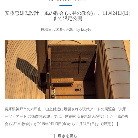
安藤忠雄氏設計「風の教会 (六甲の教会)」、11月24日(日)
まで限定公開
2019-09-26
kstyle
投稿日:
by
兵庫県神戸市の六甲山・山上付近に展開される現代アートの展覧会「六甲ミ
ーツ・アート 芸術散歩2019」では、建築家 安藤忠雄氏が設計した『風の教
会 (六甲の教会)』が2019年9月13日(金)から11月24日(日)まで限定 […]
続きを読む