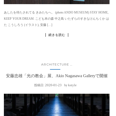
あしたを待たされてる きみたちへ。 (photo:ANDO MUSEUM) STAY HOME,
KEEP YOUR DREAM. こども本の森 中之島 いたずらのすきなけんちくか は
た こうしろう (イラスト), 安藤 […]
続きを読む
ARCHITECTURE
...
安藤忠雄「光の教会」展、Akio Nagasawa Galleryで開催
2020-01-23
kstyle
投稿日:
by