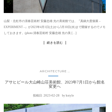
山梨・北杜市の清春芸術村 安藤忠雄 光の美術館では、『真鍋大度個展 –
EXPERIMENT –』が2023年4月1日(土)から5月10日(水)まで開催するのでメモ
しておきます。(photo:清春芸術村 安藤忠雄 光の美 […]
続きを読む
ARCHITECTURE
...
アサヒビール大山崎山荘美術館、2023年7月1日から館名
変更へ
2023-02-28
kstyle
投稿日:
by