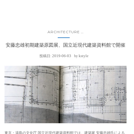
ARCHITECTURE
...
安藤忠雄初期建築原図展、国立近現代建築資料館で開催
2019-06-03
kstyle
投稿日:
by
東京・湯島の文化庁 国立近現代建築資料館では、建築家 安藤忠雄氏による