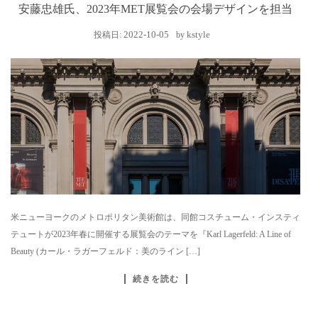
安藤忠雄氏、2023年MET展覧会の会場デザインを担当
2022-10-05
kstyle
投稿日:
by
米ニューヨークのメトロポリタン美術館は、同館コスチューム・インスティ
テュートが2023年春に開催する展覧会のテーマを『Karl Lagerfeld: A Line of
Beauty (カール・ラガーフェルド：美のライン […]
続きを読む