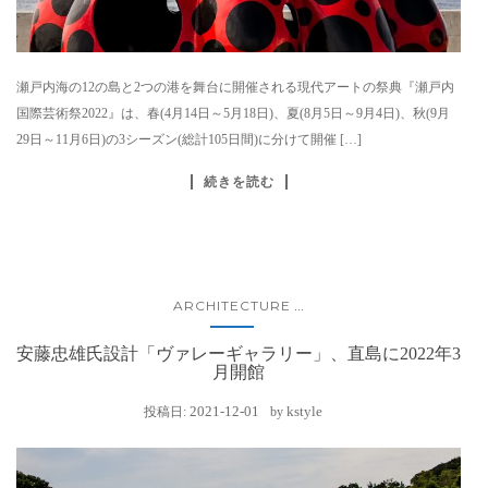
瀬戸内海の12の島と2つの港を舞台に開催される現代アートの祭典『瀬戸内
国際芸術祭2022』は、春(4月14日～5月18日)、夏(8月5日～9月4日)、秋(9月
29日～11月6日)の3シーズン(総計105日間)に分けて開催 […]
続きを読む
ARCHITECTURE
...
安藤忠雄氏設計「ヴァレーギャラリー」、直島に2022年3
月開館
2021-12-01
kstyle
投稿日:
by