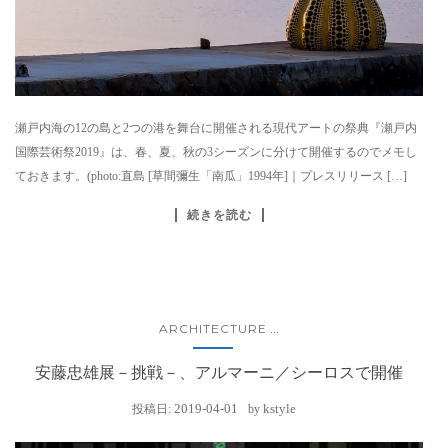
瀬戸内海の12の島と2つの港を舞台に開催される現代アートの祭典『瀬戸内
国際芸術祭2019』は、春、夏、秋の3シーズンに分けて開催するのでメモし
ておきます。(photo:直島 [草間彌生「南瓜」1994年]｜プレスリリース […]
続きを読む
ARCHITECTURE
...
安藤忠雄展－挑戦－、アルマーニ／シーロスで開催
2019-04-01
kstyle
投稿日:
by