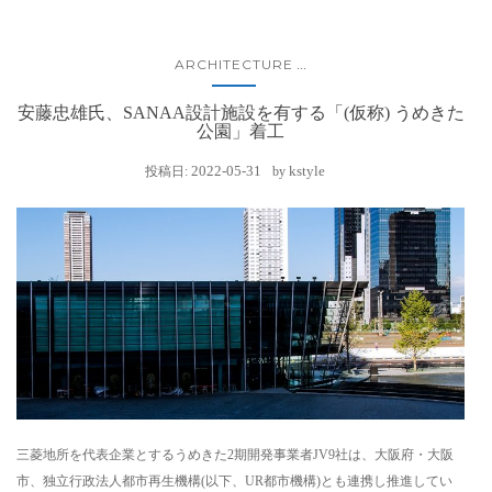
ARCHITECTURE
...
安藤忠雄氏、SANAA設計施設を有する「(仮称) うめきた
公園」着工
2022-05-31
kstyle
投稿日:
by
三菱地所を代表企業とするうめきた2期開発事業者JV9社は、大阪府・大阪
市、独立行政法人都市再生機構(以下、UR都市機構)とも連携し推進してい