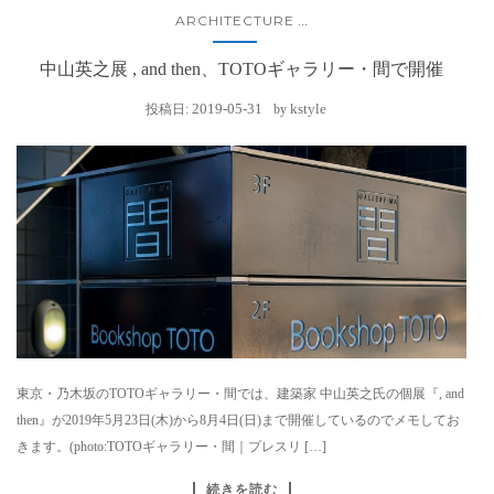
ARCHITECTURE
...
中山英之展 , and then、TOTOギャラリー・間で開催
2019-05-31
kstyle
投稿日:
by
東京・乃木坂のTOTOギャラリー・間では、建築家 中山英之氏の個展『, and
then』が2019年5月23日(木)から8月4日(日)まで開催しているのでメモしてお
きます。(photo:TOTOギャラリー・間｜プレスリ […]
続きを読む