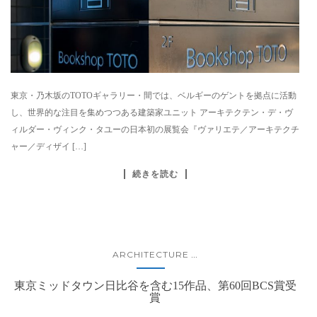
東京・乃木坂のTOTOギャラリー・間では、ベルギーのゲントを拠点に活動
し、世界的な注目を集めつつある建築家ユニット アーキテクテン・デ・ヴ
ィルダー・ヴィンク・タユーの日本初の展覧会『ヴァリエテ／アーキテクチ
ャー／ディザイ […]
続きを読む
ARCHITECTURE
...
東京ミッドタウン日比谷を含む15作品、第60回BCS賞受
賞