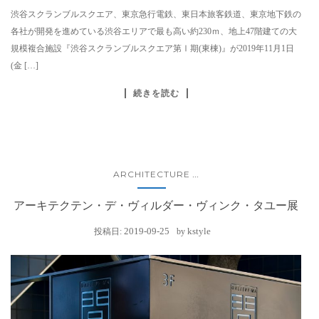
渋谷スクランブルスクエア、東京急行電鉄、東日本旅客鉄道、東京地下鉄の
各社が開発を進めている渋谷エリアで最も高い約230ｍ、地上47階建ての大
規模複合施設『渋谷スクランブルスクエア第Ⅰ期(東棟)』が2019年11月1日
(金 […]
続きを読む
ARCHITECTURE
...
アーキテクテン・デ・ヴィルダー・ヴィンク・タユー展
2019-09-25
kstyle
投稿日:
by