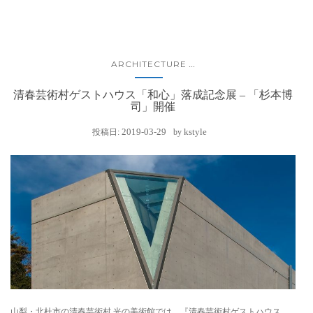
ARCHITECTURE
...
清春芸術村ゲストハウス「和心」落成記念展 – 「杉本博
司」開催
2019-03-29
kstyle
投稿日:
by
山梨・北杜市の清春芸術村 光の美術館では、『清春芸術村ゲストハウス