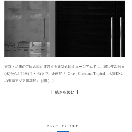
東京・品川の寺田倉庫が運営する建築倉庫ミュージアムでは、2019年2月6日
(水)から5月6日(月・祝)まで、企画展『- Green, Green and Tropical – 木質時代
の東南アジア建築展』を開 […]
続きを読む
ARCHITECTURE
...