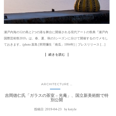
瀬戸内海の12の島と2つの港を舞台に開催される現代アートの祭典『瀬戸内
国際芸術祭2019』は、春、夏、秋の3シーズンに分けて開催するのでメモし
ておきます。(photo:直島 [草間彌生「南瓜」1994年]｜プレスリリース […]
続きを読む
ARCHITECTURE
...
吉岡徳仁氏「ガラスの茶室 – 光庵」、国立新美術館で特
別公開
2019-04-23
kstyle
投稿日:
by