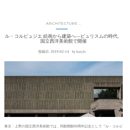
ARCHITECTURE
...
ル・コルビュジエ 絵画から建築へ―ピュリスムの時代、
国立西洋美術館で開催
2019-02-14
kstyle
投稿日:
by
東京・上野の国立西洋美術館では、同館開館60周年記念として『ル・コルビ