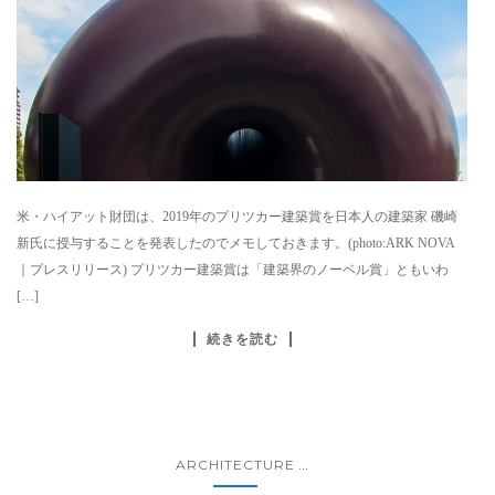
米・ハイアット財団は、2019年のプリツカー建築賞を日本人の建築家 磯崎
新氏に授与することを発表したのでメモしておきます。(photo:ARK NOVA
｜プレスリリース) プリツカー建築賞は「建築界のノーベル賞」ともいわ
[…]
続きを読む
ARCHITECTURE
...