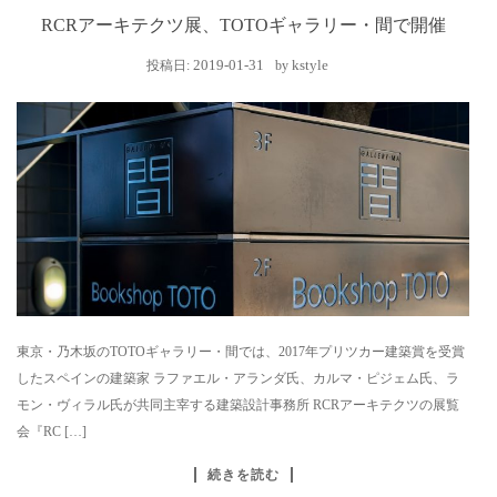
RCRアーキテクツ展、TOTOギャラリー・間で開催
2019-01-31
kstyle
投稿日:
by
東京・乃木坂のTOTOギャラリー・間では、2017年プリツカー建築賞を受賞
したスペインの建築家 ラファエル・アランダ氏、カルマ・ピジェム氏、ラ
モン・ヴィラル氏が共同主宰する建築設計事務所 RCRアーキテクツの展覧
会『RC […]
続きを読む