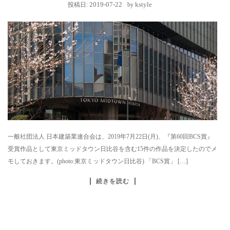
2019-07-22
kstyle
投稿日:
by
一般社団法人 日本建築業連合会は、2019年7月22日(月)、『第60回BCS賞』
受賞作品として東京ミッドタウン日比谷を含む15件の作品を決定したのでメ
モしておきます。(photo:東京ミッドタウン日比谷) 「BCS賞」 […]
続きを読む