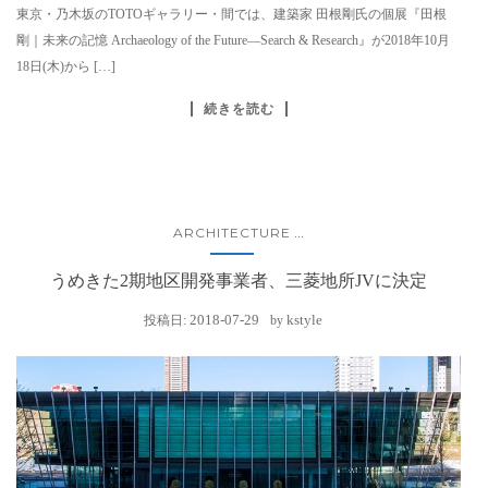
東京・乃木坂のTOTOギャラリー・間では、建築家 田根剛氏の個展『田根
剛｜未来の記憶 Archaeology of the Future―Search & Research』が2018年10月
18日(木)から […]
続きを読む
ARCHITECTURE
...
うめきた2期地区開発事業者、三菱地所JVに決定
2018-07-29
kstyle
投稿日:
by