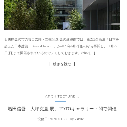
石川県金沢市の谷口吉郎・吉生記念 金沢建築館では、第2回企画展「日本を
超えた日本建築ーBeyond Japanー」が2020年6月2日(火)から再開し、11月29
日(日)まで開催されているのでメモしておきます。(phot […]
続きを読む
ARCHITECTURE
...
増田信吾＋大坪克亘 展、TOTOギャラリー・間で開催
2020-01-22
kstyle
投稿日:
by