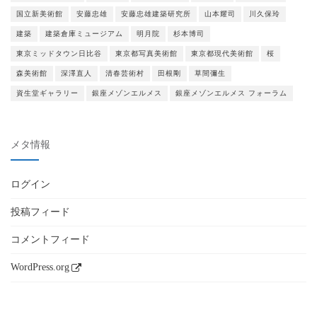
国立新美術館
安藤忠雄
安藤忠雄建築研究所
山本耀司
川久保玲
建築
建築倉庫ミュージアム
明月院
杉本博司
東京ミッドタウン日比谷
東京都写真美術館
東京都現代美術館
桜
森美術館
深澤直人
清春芸術村
田根剛
草間彌生
資生堂ギャラリー
銀座メゾンエルメス
銀座メゾンエルメス フォーラム
メタ情報
ログイン
投稿フィード
コメントフィード
WordPress.org