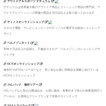
アウトドア＆スポーツ ナチュラム
ナチュラムは世界最大級のアウトドア用品とフィッシング用品の専門店、ア
ウトドアとフィッシング関連の商品を30万点以上も取り扱っております
ディノスオンラインショップ
カタログ通販・テレビショッピングのディノスが運営する総合ショッピング
サイト
ベルメゾンネット
常時３万点以上の品揃え、千趣会カタログ「ベルメゾン」のショッピングサ
イトです
OCNオンラインショップ
激安PCやDVDレコーダーなど、常に旬なお買い得商品を掲載し続けている
OCNオンラインショップ
JALパック 海外ツアー
JALパックなら安心の燃油込み、お得に観光・食事付きで安心の添乗員同行ツ
アーから、お買得なフリープランまで充実のラインナップ
ANAトラベラーズ