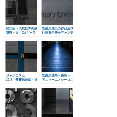
第26回〈現代世界の建
安藤忠雄氏の作品及び
築家〉展、GAギャラ
計画案年表をアップデ
リーで開催
ート
ジャポニスム
安藤忠雄展－挑戦－、
2018「安藤忠雄展－挑
アルマーニ／シーロス
戦－」、ポンピドゥ・
で開催
センターで開催