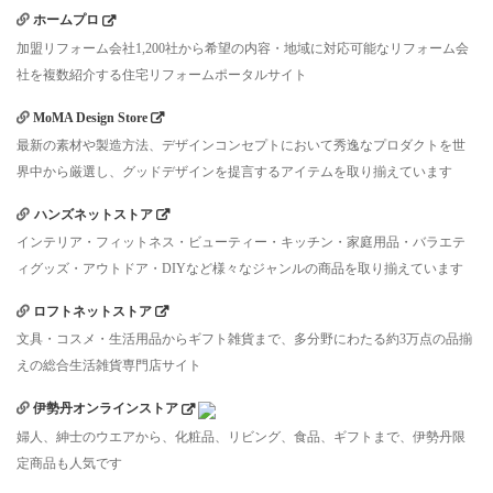
ホームプロ
加盟リフォーム会社1,200社から希望の内容・地域に対応可能なリフォーム会
社を複数紹介する住宅リフォームポータルサイト
MoMA Design Store
最新の素材や製造方法、デザインコンセプトにおいて秀逸なプロダクトを世
界中から厳選し、グッドデザインを提言するアイテムを取り揃えています
ハンズネットストア
インテリア・フィットネス・ビューティー・キッチン・家庭用品・バラエテ
ィグッズ・アウトドア・DIYなど様々なジャンルの商品を取り揃えています
ロフトネットストア
文具・コスメ・生活用品からギフト雑貨まで、多分野にわたる約3万点の品揃
えの総合生活雑貨専門店サイト
伊勢丹オンラインストア
婦人、紳士のウエアから、化粧品、リビング、食品、ギフトまで、伊勢丹限
定商品も人気です