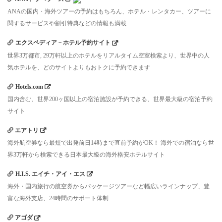
ANAの国内・海外ツアーの予約はもちろん、ホテル・レンタカー、ツアーに
関するサービスや割引特典などの情報も満載
エクスペディア－ホテル予約サイト
世界3万都市, 29万軒以上のホテルをリアルタイム空室検索より、世界中の人
気ホテルを、どのサイトよりもおトクに予約できます
Hotels.com
国内含む、世界200ヶ国以上の宿泊施設が予約できる、世界最大級の宿泊予約
サイト
エアトリ
海外航空券なら最短で出発前日14時まで直前予約がOK！ 海外での宿泊なら世
界3万軒から検索できる日本最大級の海外格安ホテルサイト
H.I.S. エイチ・アイ・エス
海外・国内旅行の航空券からパッケージツアーなど幅広いラインナップ、豊
富な海外支店、24時間のサポート体制
アゴダ