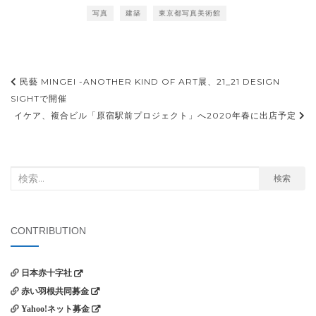
写真
建築
東京都写真美術館
投
民藝 MINGEI -ANOTHER KIND OF ART展、21_21 DESIGN
稿
SIGHTで開催
イケア、複合ビル「原宿駅前プロジェクト」へ2020年春に出店予定
ナ
ビ
ゲ
検
検索
ー
索
シ
対
ョ
象:
CONTRIBUTION
ン
日本赤十字社
赤い羽根共同募金
Yahoo!ネット募金