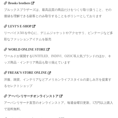
Brooks brothers
ブルックスブラザーズは、最高品質の商品だけをつくり取り扱うこと、その
価値を理解できる顧客とのみ取引することをポリシーとしております
LEVI’S E-SHOP
リーバイス501を中心に、デニムジャケットやアクセサリ、ビンテージなど多
彩なファッションアイテムを販売
WORLD ONLINE STORE
ワールドが展開するUNTITLED、INDIVI、OZOC等人気ブランドのほか、キ
ッズ商品・インテリア商品も取り揃えています
FREAK’S STORE ONLINE
洋服、雑貨、インテリアなどアメリカンライフスタイルの楽しみ方を提案す
るセレクトショップ
アーバンリサーチオンラインストア
アーバンリサーチ直営のオンラインストア。毎週金曜日更新。1万円以上購入
で送料無料。