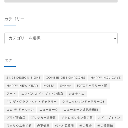
ー
カ
イ
カテゴリー
ブ
カ
テ
ゴ
リ
タグ
ー
21_21 DESIGN SIGHT
COMME DES GARCONS
HAPPY HOLIDAYS
HAPPY NEW YEAR
MOMA
SANAA
TOTOギャラリー・間
アート
エスパス ルイ・ヴィトン東京
カルティエ
ギンザ・グラフィック・ギャラリー
クリエイションギャラリーG8
コム デ ギャルソン
ニューヨーク
ニューヨーク近代美術館
プラダ青山店
プリツカー建築賞
メトロポリタン美術館
ルイ・ヴィトン
ワタリウム美術館
丹下健三
代々木競技場
光の教会
光の美術館