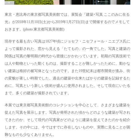
東京・恵比寿の東京都写真美術館では、展覧会『建築×写真 ここのみに在る
光』が2018年11月10日(土)から2019年1月27日(日)まで開催するのでメモして
おきます。(photo:東京都写真美術館)
現存する最も古い写真は1827年頃にジョセフ・ニセフォール・ニエプス氏に
よって撮影された、窓から見える「たてもの」の一角でした。写真と建築の
関係は写真の黎明期の時代から密接にかかわっています。初期の写真技術で
は人や動物といった動くものは、撮影することが難しかったために、動かな
い建築は格好の被写体となったのです。また19世紀末は都市開発が進み、街
の変貌が著しい時期でした。過去の建築や出来たばかりの建築を記録するた
めに、写真という新しい技術が盛んに使用されました。そして現在にいたる
まで、多くの建築が撮影されています。
本展では東京都写真美術館のコレクションを中心として、さまざまな建築を
捉えた写真を展示します。写真が発明された頃からどのような建築が写され
てきたのか、そして現代の写真家がどのように建築を捉えてきたのかを紹介
します。その中には、今ではすでに存在しないものや、実際に見ることが困
難なものも少なくありません。