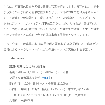
さらに、写真家の捉えた多様な建築の写真を紹介します。被写体は、世界中
から多くの人が訪れる有名な観光名所から、信仰の対象であり足を踏み入れ
ることが難しい伊勢神宮や、現在は存在しない九龍城砦までさまざまです。
さらにアントニ･ガウディ氏や丹下健三氏をはじめ、だれもが一度は耳にし
たことのある著名な建築家が捉えた作品を、写真家別に紹介します。写真家
が建築を撮るときに感じた光を追体験出来る展覧会となっています。
なお、会期中には建築史家 藤森照信氏と写真家 宮本隆司氏による対談や学
芸員によるギャラリートークなどの関連イベントが実施される予定です。
建築×写真 ここのみに在る光
会期：2018年11月10日(土)～2019年1月27日(日)
会場：東京都写真美術館 (
map
)
開館時間：10:00～18:00 ※木・金曜日は20:00まで
休館日：月曜日、12月25日(火)、1月15日(火)、年末年始(12月29日
～1月1日) ※12月24日(月・振休)および1月14日(月・祝)は開館
入場料：一般600円