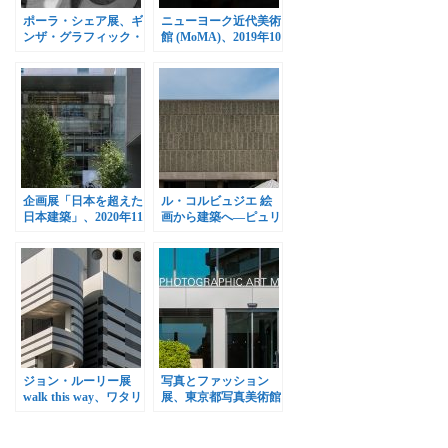
ポーラ・シェア展、ギ
ニューヨーク近代美術
ンザ・グラフィック・
館 (MoMA)、2019年10
ギャラリーで開催
月21日リニューアルオ
ープン
企画展「日本を超えた
ル・コルビュジエ 絵
日本建築」、2020年11
画から建築へ―ピュリ
月29日まで開催
スムの時代、国立西洋
美術館で開催
ジョン・ルーリー展
写真とファッション
walk this way、ワタリ
展、東京都写真美術館
ウム美術館で開催
で開催