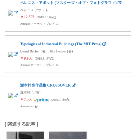
ベレニス・アボット (マスターズ・オブ・フォトグラフィ)
ベレニス アボット
￥12,525
(2019.3.1時点)
Amazonマーケットプレイス
Typologies of Industrial Buildings (The MIT Press)
Bernd Becher (著), Hilla Becher (著)
￥9,160
(2019.3.1時点)
Amazonマーケットプレイス
瀧本幹也作品集 CROSSOVER
瀧本幹也 (著)
￥7,560
(2019.3.1時点)
Amazon.co.jp
[ 関連する記事 ]