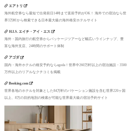
エアトリ
海外航空券なら最短で出発前日14時まで直前予約がOK！ 海外での宿泊なら世
界3万軒から検索できる日本最大級の海外格安ホテルサイト
H.I.S. エイチ・アイ・エス
海外・国内旅行の航空券からパッケージツアーなど幅広いラインナップ、豊
富な海外支店、24時間のサポート体制
アゴダ
国内・海外ホテルの格安予約ならagoda！世界中260万軒以上の宿泊施設・3500
万件以上のリアルなクチコミを掲載
Booking.com
世界各地のホテルを対象とした84万軒のバケーション施設を含む世界220ヶ国
以上、8万の目的地別の検索が可能な世界最大級の宿泊予約サイト