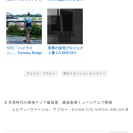
ー・間で開催
展、GAギャラリーで
開催
NYC「ハイライ
世界の住宅プロジェク
ン」、Veronica Rudge
ト展 GA HOUSES
Green Prize in Urban
PROJECT 2018
Design受賞
アルヴァ・アアルト
東京ステーションギャラリー
投
木質時代の東南アジア建築展、建築倉庫ミュージアムで開催
稿
エビアン×ヴァージル・アブロー：EVIAN C/O VIRGIL ABLOH
ナ
ビ