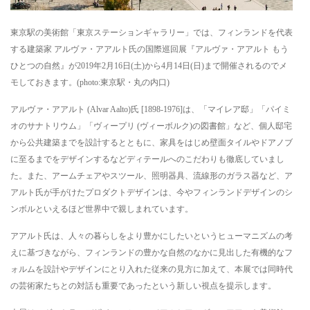
東京駅の美術館「東京ステーションギャラリー」では、フィンランドを代表
する建築家 アルヴァ・アアルト氏の国際巡回展『アルヴァ・アアルト もう
ひとつの自然』が2019年2月16日(土)から4月14日(日)まで開催されるのでメ
モしておきます。(photo:東京駅・丸の内口)
アルヴァ・アアルト (Alvar Aalto)氏 [1898-1976]は、「マイレア邸」「パイミ
オのサナトリウム」「ヴィープリ (ヴィーボルク)の図書館」など、個人邸宅
から公共建築までを設計するとともに、家具をはじめ壁面タイルやドアノブ
に至るまでをデザインするなどディテールへのこだわりも徹底していまし
た。また、アームチェアやスツール、照明器具、流線形のガラス器など、ア
アルト氏が手がけたプロダクトデザインは、今やフィンランドデザインのシ
ンボルといえるほど世界中で親しまれています。
アアルト氏は、人々の暮らしをより豊かにしたいというヒューマニズムの考
えに基づきながら、フィンランドの豊かな自然のなかに見出した有機的なフ
ォルムを設計やデザインにとり入れた従来の見方に加えて、本展では同時代
の芸術家たちとの対話も重要であったという新しい視点を提示します。