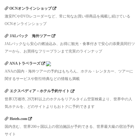
OCNオンラインショップ
激安PCやDVDレコーダーなど、常に旬なお買い得商品を掲載し続けている
OCNオンラインショップ
JALパック 海外ツアー
JALパックなら安心の燃油込み、お得に観光・食事付きで安心の添乗員同行ツ
アーから、お買得なフリープランまで充実のラインナップ
ANAトラベラーズ
ANAの国内・海外ツアーの予約はもちろん、ホテル・レンタカー、ツアーに
関するサービスや割引特典などの情報も満載
エクスペディア－ホテル予約サイト
世界3万都市, 29万軒以上のホテルをリアルタイム空室検索より、世界中の人
気ホテルを、どのサイトよりもおトクに予約できます
Hotels.com
国内含む、世界200ヶ国以上の宿泊施設が予約できる、世界最大級の宿泊予約
サイト