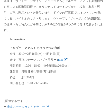
本展は、ヴィトラ・デザイン・ミュージアムとアルヴァ・アアルト美術館の
企画による国際巡回展で、オリジナルドローイングから、模型、家具・照
明・ガラス製品といった作品のほか、ドイツの写真家 アルミン・リンケ氏
による「パイミオのサナトリウム」「ヴィープリ (ヴィーボルク)の図書館」
の撮り下ろし写真などを加え、約300点の作品が8つの章に分けて展示されま
す。
アルヴァ・アアルト もうひとつの自然
会期：2019年2月16日(土)～4月14日(日)
会場：東京ステーションギャラリー (
map
)
開館時間：10:00～18:00 ※金曜日は20:00まで
休館日：月曜日 ※4月8日(月)は開館
料金：一般1,200円
問い合わせ：Tel.03-3212-2485
[ 関連するサイト ]
東京ステーションギャラリー