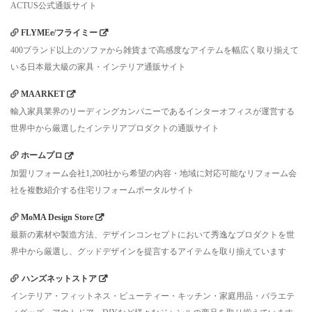
ACTUS公式通販サイト
FLYMEe/フライミー
400ブランド以上のソファから雑貨まで高感度なアイテムを幅広く取り揃えて
いる日本最大級の家具・インテリア通販サイト
MAARKET
輸入家具業界のリーディングカンパニーであるインターオフィスが運営する
世界中から厳選したインテリアプロダクトの通販サイト
ホームプロ
加盟リフォーム会社1,200社から希望の内容・地域に対応可能なリフォーム会
社を複数紹介する住宅リフォームポータルサイト
MoMA Design Store
最新の素材や製造方法、デザインコンセプトにおいて秀逸なプロダクトを世
界中から厳選し、グッドデザインを提言するアイテムを取り揃えています
ハンズネットストア
インテリア・フィットネス・ビューティー・キッチン・家庭用品・バラエテ