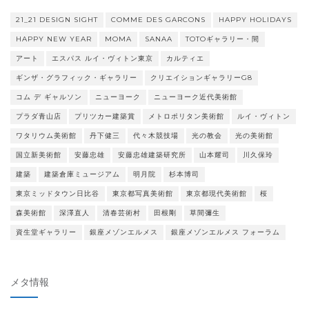
21_21 DESIGN SIGHT
COMME DES GARCONS
HAPPY HOLIDAYS
HAPPY NEW YEAR
MOMA
SANAA
TOTOギャラリー・間
アート
エスパス ルイ・ヴィトン東京
カルティエ
ギンザ・グラフィック・ギャラリー
クリエイションギャラリーG8
コム デ ギャルソン
ニューヨーク
ニューヨーク近代美術館
プラダ青山店
プリツカー建築賞
メトロポリタン美術館
ルイ・ヴィトン
ワタリウム美術館
丹下健三
代々木競技場
光の教会
光の美術館
国立新美術館
安藤忠雄
安藤忠雄建築研究所
山本耀司
川久保玲
建築
建築倉庫ミュージアム
明月院
杉本博司
東京ミッドタウン日比谷
東京都写真美術館
東京都現代美術館
桜
森美術館
深澤直人
清春芸術村
田根剛
草間彌生
資生堂ギャラリー
銀座メゾンエルメス
銀座メゾンエルメス フォーラム
メタ情報