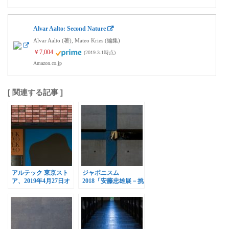
Alvar Aalto: Second Nature
Alvar Aalto (著), Mateo Kries (編集)
￥7,004
(2019.3.1時点)
Amazon.co.jp
[ 関連する記事 ]
アルテック 東京スト
ジャポニスム
ア、2019年4月27日オ
2018「安藤忠雄展－挑
ープン
戦－」、ポンピドゥ・
センターで開催