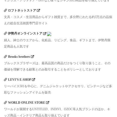
ィグッズ・アウトドア・DIYなど様々なジャンルの商品を取り揃えています
ロフトネットストア
文具・コスメ・生活用品からギフト雑貨まで、多分野にわたる約3万点の品揃
えの総合生活雑貨専門店サイト
伊勢丹オンラインストア
婦人、紳士のウエアから、化粧品、リビング、食品、ギフトまで、伊勢丹限
定商品も人気です
Brooks brothers
ブルックスブラザーズは、最高品質の商品だけをつくり取り扱うこと、その
価値を理解できる顧客とのみ取引することをポリシーとしております
LEVI’S E-SHOP
リーバイス501を中心に、デニムジャケットやアクセサリ、ビンテージなど多
彩なファッションアイテムを販売
WORLD ONLINE STORE
ワールドが展開するUNTITLED、INDIVI、OZOC等人気ブランドのほか、キ
ッズ商品・インテリア商品も取り揃えています