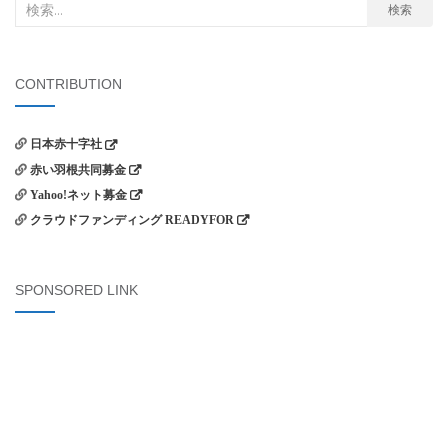
検
検索
ゲ
索
ー
対
シ
象:
CONTRIBUTION
ョ
ン
日本赤十字社
赤い羽根共同募金
Yahoo!ネット募金
クラウドファンディング READYFOR
SPONSORED LINK