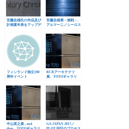
安藤忠雄氏の作品及び
安藤忠雄展－挑戦－、
計画案年表をアップデ
アルマーニ／シーロス
ート
で開催
フィンランド独立100
RCRアーキテクツ
周年イベント
展、TOTOギャラリ
「FIN/100」、21_21
ー・間で開催
DESIGN SIGHTで開
催
中山英之展 , and
GA JAPAN 2017／
then、TOTOギャラリ
PLOT 設計のプロセス