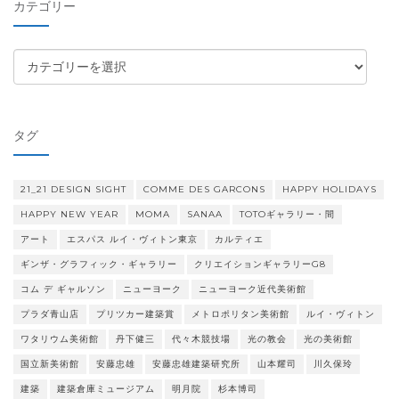
カテゴリー
ブ
カ
テ
ゴ
リ
タグ
ー
21_21 DESIGN SIGHT
COMME DES GARCONS
HAPPY HOLIDAYS
HAPPY NEW YEAR
MOMA
SANAA
TOTOギャラリー・間
アート
エスパス ルイ・ヴィトン東京
カルティエ
ギンザ・グラフィック・ギャラリー
クリエイションギャラリーG8
コム デ ギャルソン
ニューヨーク
ニューヨーク近代美術館
プラダ青山店
プリツカー建築賞
メトロポリタン美術館
ルイ・ヴィトン
ワタリウム美術館
丹下健三
代々木競技場
光の教会
光の美術館
国立新美術館
安藤忠雄
安藤忠雄建築研究所
山本耀司
川久保玲
建築
建築倉庫ミュージアム
明月院
杉本博司