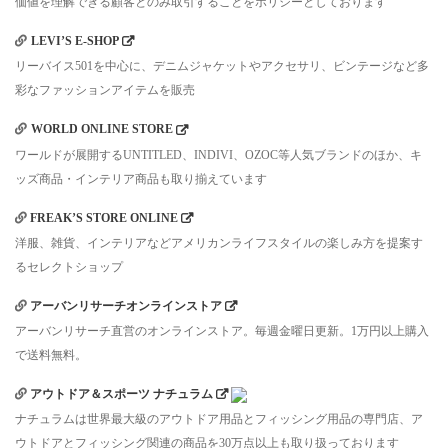
価値を理解できる顧客とのみ取引することをポリシーとしております
LEVI’S E-SHOP
リーバイス501を中心に、デニムジャケットやアクセサリ、ビンテージなど多
彩なファッションアイテムを販売
WORLD ONLINE STORE
ワールドが展開するUNTITLED、INDIVI、OZOC等人気ブランドのほか、キ
ッズ商品・インテリア商品も取り揃えています
FREAK’S STORE ONLINE
洋服、雑貨、インテリアなどアメリカンライフスタイルの楽しみ方を提案す
るセレクトショップ
アーバンリサーチオンラインストア
アーバンリサーチ直営のオンラインストア。毎週金曜日更新。1万円以上購入
で送料無料。
アウトドア＆スポーツ ナチュラム
ナチュラムは世界最大級のアウトドア用品とフィッシング用品の専門店、ア
ウトドアとフィッシング関連の商品を30万点以上も取り扱っております