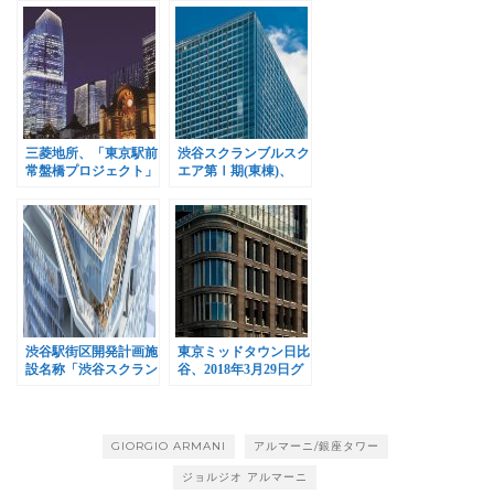
三菱地所、「東京駅前
渋谷スクランブルスク
常盤橋プロジェクト」
エア第Ⅰ期(東棟)、
A棟新築工事着工
2019年11月1日開業
渋谷駅街区開発計画施
東京ミッドタウン日比
設名称「渋谷スクラン
谷、2018年3月29日グ
ブルスクエア」に決定
ランドオープン
GIORGIO ARMANI
アルマーニ/銀座タワー
ジョルジオ アルマーニ