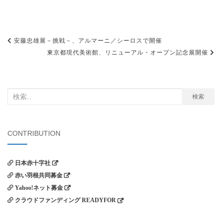
投
安藤忠雄展－挑戦－、アルマーニ／シーロスで開催
稿
東京都現代美術館、リニューアル・オープン記念展開催
ナ
ビ
検
検索
ゲ
索
ー
対
シ
象:
CONTRIBUTION
ョ
ン
日本赤十字社
赤い羽根共同募金
Yahoo!ネット募金
クラウドファンディング READYFOR