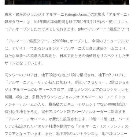
東京・銀座のジョルジオ アルマーニ (Giorgio Armani)の旗艦店『アルマーニ /
銀座タワー』は、約1年間の準備期間を経て2019年3月21日(木・祝)にリニュ
ーアルオープンしたのでメモしておきます。(photo:アルマーニ / 銀座タワー)
『アルマーニ / 銀座タワー』は2007年にオープンし、今回のリニューアルで
は、デザイナーであるジョルジオ・アルマーニ氏自身と建築チームにより、
新たな革新への欲求の具現化と、日本文化とその価値観をリスペクトしたデ
ザインとなっています。
同タワーのフロアは、地下2階から地上11階で構成され、地下の2フロアに
「アルマーニ／カーザ」が新たに加わり、1階がアクセサリー、2階はジョル
ジオ アルマーニのレディースフロア、3階はメンズウエアのコレクションを
展開。4階には、多目的ラウンジとジョルジオ アルマーニの「メイド トゥ
メジャー」ルームが入り、最高級のビキューナやカシミヤなど400種類近い
特別な生地をそろえ、完全アポイント制でパーソナルオーダーに対応する
「アルマーニ／サローネ」が新たに設置されます。10階・11階には、バーエ
リアが新設されたイタリア料理を提供する「アルマーニ / リストランテ」の
フロアとなっています。また、地下2階のエントランスは、地下鉄コンコー