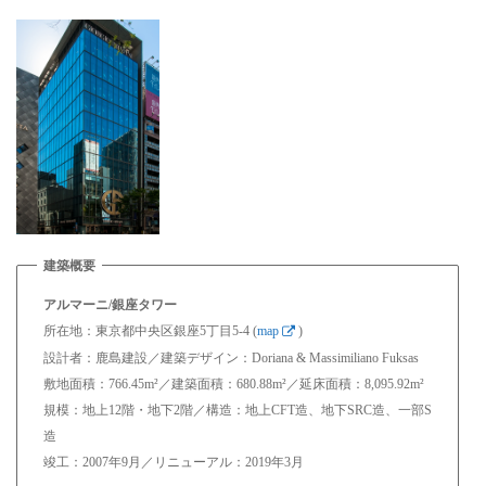
アルマーニ/銀座タワー
所在地：東京都中央区銀座5丁目5-4 (
map
)
設計者：鹿島建設／建築デザイン：Doriana & Massimiliano Fuksas
敷地面積：766.45m²／建築面積：680.88m²／延床面積：8,095.92m²
規模：地上12階・地下2階／構造：地上CFT造、地下SRC造、一部S
造
竣工：2007年9月／リニューアル：2019年3月