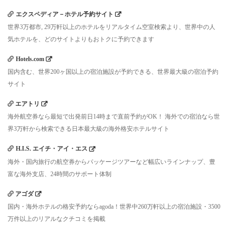
エクスペディア－ホテル予約サイト
世界3万都市, 29万軒以上のホテルをリアルタイム空室検索より、世界中の人
気ホテルを、どのサイトよりもおトクに予約できます
Hotels.com
国内含む、世界200ヶ国以上の宿泊施設が予約できる、世界最大級の宿泊予約
サイト
エアトリ
海外航空券なら最短で出発前日14時まで直前予約がOK！ 海外での宿泊なら世
界3万軒から検索できる日本最大級の海外格安ホテルサイト
H.I.S. エイチ・アイ・エス
海外・国内旅行の航空券からパッケージツアーなど幅広いラインナップ、豊
富な海外支店、24時間のサポート体制
アゴダ
国内・海外ホテルの格安予約ならagoda！世界中260万軒以上の宿泊施設・3500
万件以上のリアルなクチコミを掲載