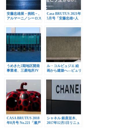
安藤忠雄展－挑戦－、
Casa BRUTUS 2021年
アルマーニ／シーロス
5月号「安藤忠雄×人
で開催
生」
うめきた2期地区開発
ル・コルビュジエ 絵
事業者、三菱地所JV
画から建築へ―ピュリ
に決定
スムの時代、国立西洋
美術館で開催
CASA BRUTUS 2018
シャネル 銀座並木、
年8月号 No.221「瀬戸
2017年12月1日リニュ
内シティガイド」
ーアルオープン