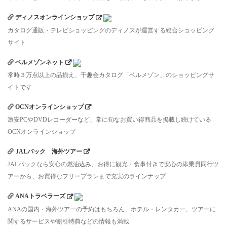
ディノスオンラインショップ
カタログ通販・テレビショッピングのディノスが運営する総合ショッピング
サイト
ベルメゾンネット
常時３万点以上の品揃え、千趣会カタログ「ベルメゾン」のショッピングサ
イトです
OCNオンラインショップ
激安PCやDVDレコーダーなど、常に旬なお買い得商品を掲載し続けている
OCNオンラインショップ
JALパック 海外ツアー
JALパックなら安心の燃油込み、お得に観光・食事付きで安心の添乗員同行ツ
アーから、お買得なフリープランまで充実のラインナップ
ANAトラベラーズ
ANAの国内・海外ツアーの予約はもちろん、ホテル・レンタカー、ツアーに
関するサービスや割引特典などの情報も満載