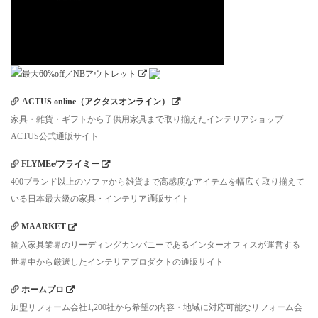
ACTUS online（アクタスオンライン）
家具・雑貨・ギフトから子供用家具まで取り揃えたインテリアショップ
ACTUS公式通販サイト
FLYMEe/フライミー
400ブランド以上のソファから雑貨まで高感度なアイテムを幅広く取り揃えて
いる日本最大級の家具・インテリア通販サイト
MAARKET
輸入家具業界のリーディングカンパニーであるインターオフィスが運営する
世界中から厳選したインテリアプロダクトの通販サイト
ホームプロ
加盟リフォーム会社1,200社から希望の内容・地域に対応可能なリフォーム会