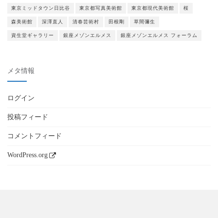
東京ミッドタウン日比谷
東京都写真美術館
東京都現代美術館
桜
森美術館
深澤直人
清春芸術村
田根剛
草間彌生
資生堂ギャラリー
銀座メゾンエルメス
銀座メゾンエルメス フォーラム
メタ情報
ログイン
投稿フィード
コメントフィード
WordPress.org