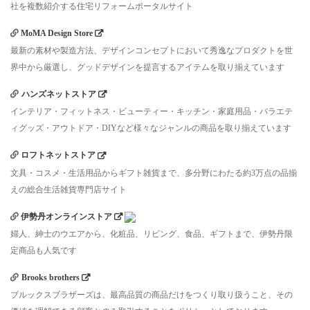
社を複数紹介する住宅リフォームポータルサイト
MoMA Design Store
最新の素材や製造方法、デザインコンセプトにおいて秀逸なプロダクトを世
界中から厳選し、グッドデザインを提言するアイテムを取り揃えています
ハンズネットストア
インテリア・フィットネス・ビューティー・キッチン・家庭用品・バラエテ
ィグッズ・アウトドア・DIYなど様々なジャンルの商品を取り揃えています
ロフトネットストア
文具・コスメ・生活用品からギフト雑貨まで、多分野にわたる約3万点の品揃
えの総合生活雑貨専門店サイト
伊勢丹オンラインストア
婦人、紳士のウエアから、化粧品、リビング、食品、ギフトまで、伊勢丹限
定商品も人気です
Brooks brothers
ブルックスブラザーズは、最高品質の商品だけをつくり取り扱うこと、その