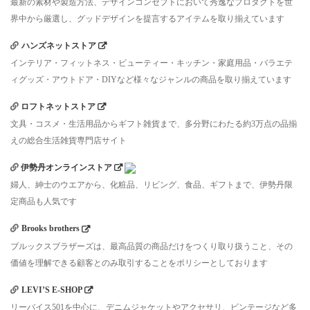
最新の素材や製造方法、デザインコンセプトにおいて秀逸なプロダクトを世
界中から厳選し、グッドデザインを提言するアイテムを取り揃えています
ハンズネットストア
インテリア・フィットネス・ビューティー・キッチン・家庭用品・バラエテ
ィグッズ・アウトドア・DIYなど様々なジャンルの商品を取り揃えています
ロフトネットストア
文具・コスメ・生活用品からギフト雑貨まで、多分野にわたる約3万点の品揃
えの総合生活雑貨専門店サイト
伊勢丹オンラインストア
婦人、紳士のウエアから、化粧品、リビング、食品、ギフトまで、伊勢丹限
定商品も人気です
Brooks brothers
ブルックスブラザーズは、最高品質の商品だけをつくり取り扱うこと、その
価値を理解できる顧客とのみ取引することをポリシーとしております
LEVI’S E-SHOP
リーバイス501を中心に、デニムジャケットやアクセサリ、ビンテージなど多