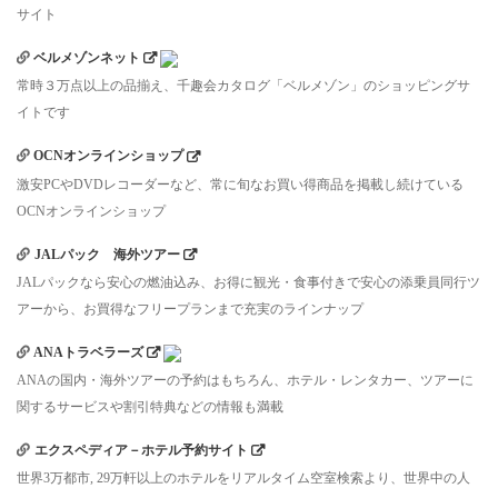
サイト
ベルメゾンネット
常時３万点以上の品揃え、千趣会カタログ「ベルメゾン」のショッピングサ
イトです
OCNオンラインショップ
激安PCやDVDレコーダーなど、常に旬なお買い得商品を掲載し続けている
OCNオンラインショップ
JALパック 海外ツアー
JALパックなら安心の燃油込み、お得に観光・食事付きで安心の添乗員同行ツ
アーから、お買得なフリープランまで充実のラインナップ
ANAトラベラーズ
ANAの国内・海外ツアーの予約はもちろん、ホテル・レンタカー、ツアーに
関するサービスや割引特典などの情報も満載
エクスペディア－ホテル予約サイト
世界3万都市, 29万軒以上のホテルをリアルタイム空室検索より、世界中の人