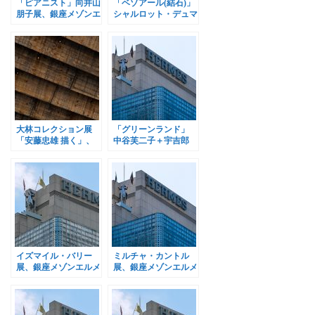
「ピアニスト」向井山
「ベゾアール(結石)」
朋子展、銀座メゾンエ
シャルロット・デュマ
ルメスで開催
展、銀座メゾンエルメ
スで開催
大林コレクション展
「グリーンランド」
「安藤忠雄 描く」、
中谷芙二子＋宇吉郎
WHAT MUSEUMで開
展、銀座メゾンエルメ
催
スで開催
イズマイル・バリー
ミルチャ・カントル
展、銀座メゾンエルメ
展、銀座メゾンエルメ
スで開催
スで開催