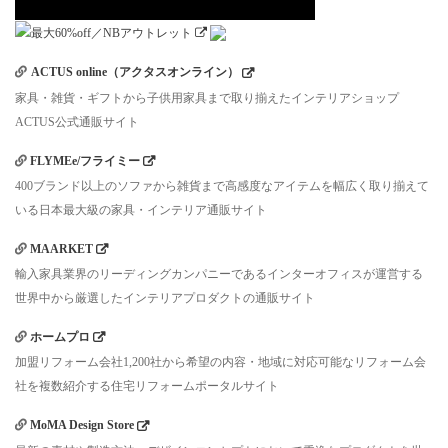
ACTUS online（アクタスオンライン）
家具・雑貨・ギフトから子供用家具まで取り揃えたインテリアショップ
ACTUS公式通販サイト
FLYMEe/フライミー
400ブランド以上のソファから雑貨まで高感度なアイテムを幅広く取り揃えて
いる日本最大級の家具・インテリア通販サイト
MAARKET
輸入家具業界のリーディングカンパニーであるインターオフィスが運営する
世界中から厳選したインテリアプロダクトの通販サイト
ホームプロ
加盟リフォーム会社1,200社から希望の内容・地域に対応可能なリフォーム会
社を複数紹介する住宅リフォームポータルサイト
MoMA Design Store