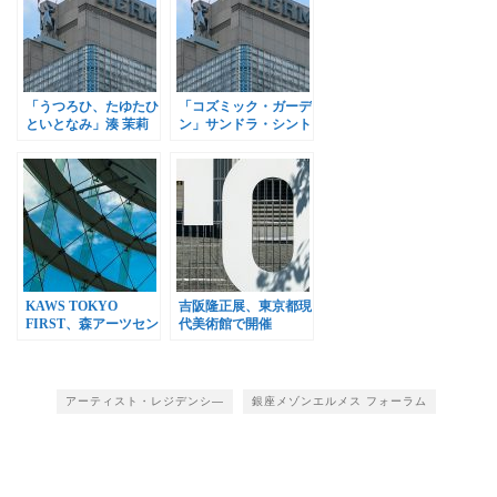
「うつろひ、たゆたひ
「コズミック・ガーデ
といとなみ」湊 茉莉
ン」サンドラ・シント
展、銀座メゾンエルメ
展、銀座メゾンエルメ
スで開催
スで開催
KAWS TOKYO
吉阪隆正展、東京都現
FIRST、森アーツセン
代美術館で開催
ターギャラリーで開催
アーティスト・レジデンシ―
銀座メゾンエルメス フォーラム