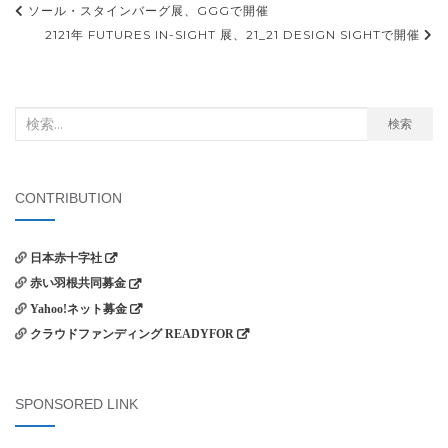
投
ソール・スタインバーグ展、GGGで開催
稿
2121年 FUTURES IN-SIGHT 展、21_21 DESIGN SIGHTで開催
ナ
ビ
検
検索
ゲ
索
ー
対
シ
象:
CONTRIBUTION
ョ
ン
日本赤十字社
赤い羽根共同募金
Yahoo!ネット募金
クラウドファンディング READYFOR
SPONSORED LINK