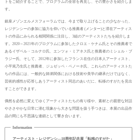
トをご紹介することで、プログラムの全容を再見し、その豊かさを紹介しま
す。
銀座メゾンエルメスフォーラムでは、今まで取り上げることの少なかった、
レジデンシーの参加に協力を仰いでいる推薦者 (メンター)と滞在アーティス
トの作品にみられる相関関係に注目し、3組のアーティストたちを紹介しま
す。2020～2021年のプログラムに参加したクロエ・ケナム氏とその推薦者で
あるイザベル・コルナロ氏、エンツォ・ミアネス氏と推薦者のミシェル・ブ
ラジー氏、そして、2012年に参加したフランス在住の日本人アーティスト、
小平篤乃生氏と推薦者、ジュゼッペ・ペノーネ氏、これらのアーティストた
ちの作品には、一般的な師弟関係における技術や美学の継承だけではなく、
芸術的感性が応答しあうアーティスト同志のあいだに、転移のすがたを見出
すことができます。
偶然を必然に変えてゆくアーティストたちの有り様や、素材との親密な対話
やささやかな日常に潜む現象から大きな問題を扱う手つきは、本展の出品作
品の間にも不思議な連鎖として響き合います。
アーティスト・レジデンシ―10周年記念展「転移のすがた」