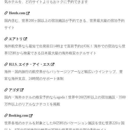
気ホテルを、どのサイトよりもおトクに予約できます
Hotels.com
国内含む、世界200ヶ国以上の宿泊施設が予約できる、世界最大級の宿泊予約
サイト
エアトリ
海外航空券なら最短で出発前日14時まで直前予約がOK！ 海外での宿泊なら世
界3万軒から検索できる日本最大級の海外格安ホテルサイト
H.I.S. エイチ・アイ・エス
海外・国内旅行の航空券からパッケージツアーなど幅広いラインナップ、豊
富な海外支店、24時間のサポート体制
アゴダ
国内・海外ホテルの格安予約ならagoda！世界中260万軒以上の宿泊施設・3500
万件以上のリアルなクチコミを掲載
Booking.com
世界各地のホテルを対象とした84万軒のバケーション施設を含む世界220ヶ国
以上、8万の目的地別の検索が可能な世界最大級の宿泊予約サイト