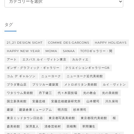
テ
ゴ
リ
タグ
ー
21_21 DESIGN SIGHT
COMME DES GARCONS
HAPPY HOLIDAYS
HAPPY NEW YEAR
MOMA
SANAA
TOTOギャラリー・間
アート
エスパス ルイ・ヴィトン東京
カルティエ
ギンザ・グラフィック・ギャラリー
クリエイションギャラリーG8
コム デ ギャルソン
ニューヨーク
ニューヨーク近代美術館
プラダ青山店
プリツカー建築賞
メトロポリタン美術館
ルイ・ヴィトン
ワタリウム美術館
丹下健三
代々木競技場
光の教会
光の美術館
国立新美術館
安藤忠雄
安藤忠雄建築研究所
山本耀司
川久保玲
建築
建築倉庫ミュージアム
明月院
杉本博司
東京ミッドタウン日比谷
東京都写真美術館
東京都現代美術館
桜
森美術館
深澤直人
清春芸術村
田根剛
草間彌生