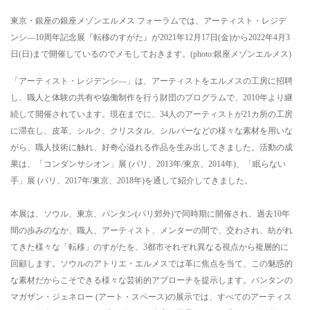
東京・銀座の銀座メゾンエルメス フォーラムでは、アーティスト・レジデ
ンシ―10周年記念展『転移のすがた』が2021年12月17日(金)から2022年4月3
日(日)まで開催しているのでメモしておきます。(photo:銀座メゾンエルメス)
「アーティスト・レジデンシ―」は、アーティストをエルメスの工房に招聘
し、職人と体験の共有や協働制作を行う財団のプログラムで、2010年より継
続して開催されています。現在までに、34人のアーティストが21カ所の工房
に滞在し、皮革、シルク、クリスタル、シルバーなどの様々な素材を用いな
がら、職人技術に触れ、好奇心溢れる作品を生み出してきました。活動の成
果は、「コンダンサシオン」展 (パリ、2013年/東京、2014年)、「眠らない
手」展 (パリ、2017年/東京、2018年)を通して紹介してきました。
本展は、ソウル、東京、パンタン(パリ郊外)で同時期に開催され、過去10年
間の歩みのなか、職人、アーティスト、メンターの間で、交わされ、紡がれ
てきた様々な「転移」のすがたを、3都市それぞれ異なる視点から複層的に
回顧します。ソウルのアトリエ・エルメスでは革に焦点を当て、この魅惑的
な素材だからこそできる様々な芸術的アプローチを提示します。パンタンの
マガザン・ジェネロー (アート・スペース)の展示では、すべてのアーティス