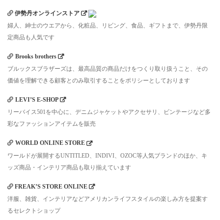
伊勢丹オンラインストア
婦人、紳士のウエアから、化粧品、リビング、食品、ギフトまで、伊勢丹限
定商品も人気です
Brooks brothers
ブルックスブラザーズは、最高品質の商品だけをつくり取り扱うこと、その
価値を理解できる顧客とのみ取引することをポリシーとしております
LEVI’S E-SHOP
リーバイス501を中心に、デニムジャケットやアクセサリ、ビンテージなど多
彩なファッションアイテムを販売
WORLD ONLINE STORE
ワールドが展開するUNTITLED、INDIVI、OZOC等人気ブランドのほか、キ
ッズ商品・インテリア商品も取り揃えています
FREAK’S STORE ONLINE
洋服、雑貨、インテリアなどアメリカンライフスタイルの楽しみ方を提案す
るセレクトショップ