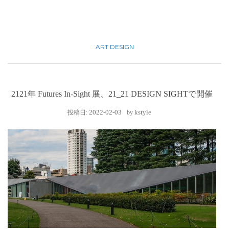
ART
DESIGN
2121年 Futures In-Sight 展、21_21 DESIGN SIGHTで開催
2022-02-03
kstyle
投稿日:
by