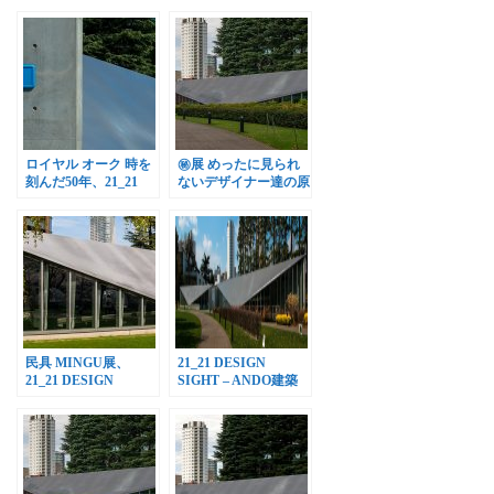
展、21_21 DESIGN
SIGHTで開催
ロイヤル オーク 時を
㊙展 めったに見られ
刻んだ50年、21_21
ないデザイナー達の原
DESIGN SIGHTで開
画、21_21 DESIGN
催
SIGHTで開催
民具 MINGU展、
21_21 DESIGN
21_21 DESIGN
SIGHT – ANDO建築
SIGHTで開催
スタンプラリー[1]