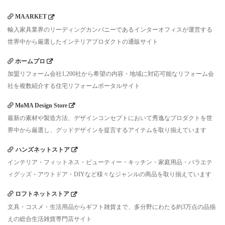
MAARKET
輸入家具業界のリーディングカンパニーであるインターオフィスが運営する
世界中から厳選したインテリアプロダクトの通販サイト
ホームプロ
加盟リフォーム会社1,200社から希望の内容・地域に対応可能なリフォーム会
社を複数紹介する住宅リフォームポータルサイト
MoMA Design Store
最新の素材や製造方法、デザインコンセプトにおいて秀逸なプロダクトを世
界中から厳選し、グッドデザインを提言するアイテムを取り揃えています
ハンズネットストア
インテリア・フィットネス・ビューティー・キッチン・家庭用品・バラエテ
ィグッズ・アウトドア・DIYなど様々なジャンルの商品を取り揃えています
ロフトネットストア
文具・コスメ・生活用品からギフト雑貨まで、多分野にわたる約3万点の品揃
えの総合生活雑貨専門店サイト