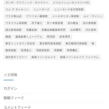
ギンザ・グラフィック・ギャラリー
クリエイションギャラリーG8
コム デ ギャルソン
ニューヨーク
ニューヨーク近代美術館
プラダ青山店
プリツカー建築賞
メトロポリタン美術館
ルイ・ヴィトン
ワタリウム美術館
丹下健三
代々木競技場
光の教会
光の美術館
国立新美術館
安藤忠雄
安藤忠雄建築研究所
山本耀司
川久保玲
建築
建築倉庫ミュージアム
明月院
杉本博司
東京ミッドタウン日比谷
東京都写真美術館
東京都現代美術館
桜
森美術館
深澤直人
清春芸術村
田根剛
草間彌生
資生堂ギャラリー
銀座メゾンエルメス
銀座メゾンエルメス フォーラム
メタ情報
ログイン
投稿フィード
コメントフィード