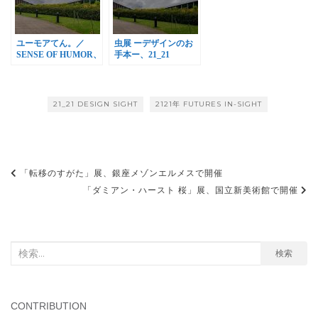
ユーモアてん。／
虫展 ーデザインのお
SENSE OF HUMOR、
手本ー、21_21
21_21 DESIGN
DESIGN SIGHTで開
SIGHTで開催
催
21_21 DESIGN SIGHT
2121年 FUTURES IN-SIGHT
投
「転移のすがた」展、銀座メゾンエルメスで開催
稿
「ダミアン・ハースト 桜」展、国立新美術館で開催
ナ
ビ
検
検索
ゲ
索
ー
対
シ
象:
CONTRIBUTION