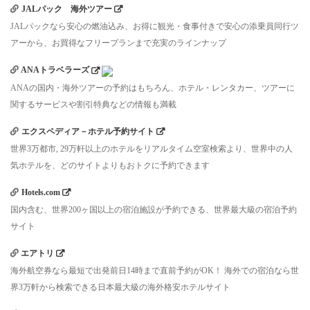
JALパック 海外ツアー
JALパックなら安心の燃油込み、お得に観光・食事付きで安心の添乗員同行ツ
アーから、お買得なフリープランまで充実のラインナップ
ANAトラベラーズ
ANAの国内・海外ツアーの予約はもちろん、ホテル・レンタカー、ツアーに
関するサービスや割引特典などの情報も満載
エクスペディア－ホテル予約サイト
世界3万都市, 29万軒以上のホテルをリアルタイム空室検索より、世界中の人
気ホテルを、どのサイトよりもおトクに予約できます
Hotels.com
国内含む、世界200ヶ国以上の宿泊施設が予約できる、世界最大級の宿泊予約
サイト
エアトリ
海外航空券なら最短で出発前日14時まで直前予約がOK！ 海外での宿泊なら世
界3万軒から検索できる日本最大級の海外格安ホテルサイト