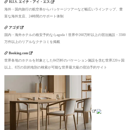
H.I.S. エイチ・アイ・エス
海外・国内旅行の航空券からパッケージツアーなど幅広いラインナップ、豊
富な海外支店、24時間のサポート体制
アゴダ
国内・海外ホテルの格安予約ならagoda！世界中260万軒以上の宿泊施設・3500
万件以上のリアルなクチコミを掲載
Booking.com
世界各地のホテルを対象とした84万軒のバケーション施設を含む世界220ヶ国
以上、8万の目的地別の検索が可能な世界最大級の宿泊予約サイト