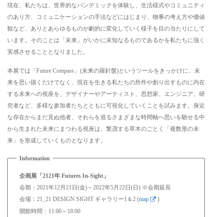
現在、私たちは、世界的なパンデミックを体験し、生活様式やコミュニティ
のあり方、コミュニケーションの手法などにはじまり、物事の考え方や価値
観など、ありとあらゆるものが劇的に変化していく様子を目の当たりにして
います。そのことは「未来」がいかに未知なるものであるかを私たちに強く
実感させることとなりました。
本展では「Future Compass」(未来の羅針盤)というツールをきっかけに、未
来を思い描くだけでなく、現在を生きる私たちの所作や創り出すものに内在
する未来への視座を、デザイナーやアーティスト、思想家、エンジニア、研
究者など、多様な参加者たちとともに可視化していくことを試みます。身近
な存在からまだ見ぬ他者、それらを巡るさまざまな時間軸へ思いを馳せる中
から生まれた未来にまつわる視座は、繁茂する草木のごとく「複数形の未
来」を形成していくものとなります。
企画展「2121年 Futures In-Sight」
会期：2021年12月21日(金)～2022年5月22日(日) ※会期延長
会場：21_21 DESIGN SIGHT ギャラリー1＆2 (
map
)
開館時間：11:00～18:00