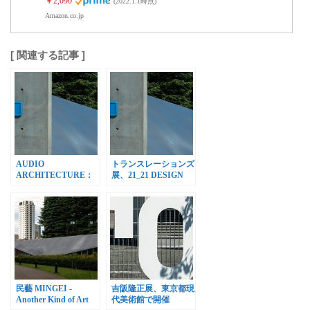
￥2,090
(2022.1.1時点)
Amazon.co.jp
[ 関連する記事 ]
AUDIO
トランスレーションズ
ARCHITECTURE：
展、21_21 DESIGN
音のアーキテクチャ
SIGHTで開催
展、21_21 DESIGN
SIGHTで開催
民藝 MINGEI -
吉阪隆正展、東京都現
Another Kind of Art
代美術館で開催