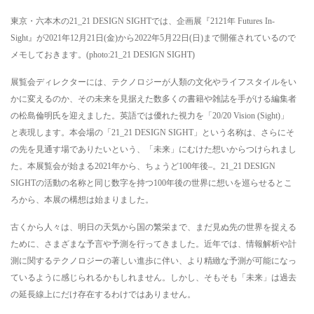
東京・六本木の21_21 DESIGN SIGHTでは、企画展『2121年 Futures In-
Sight』が2021年12月21日(金)から2022年5月22日(日)まで開催されているので
メモしておきます。(photo:21_21 DESIGN SIGHT)
展覧会ディレクターには、テクノロジーが人類の文化やライフスタイルをい
かに変えるのか、その未来を見据えた数多くの書籍や雑誌を手がける編集者
の松島倫明氏を迎えました。英語では優れた視力を「20/20 Vision (Sight)」
と表現します。本会場の「21_21 DESIGN SIGHT」という名称は、さらにそ
の先を見通す場でありたいという、「未来」にむけた想いからつけられまし
た。本展覧会が始まる2021年から、ちょうど100年後–。21_21 DESIGN
SIGHTの活動の名称と同じ数字を持つ100年後の世界に想いを巡らせるとこ
ろから、本展の構想は始まりました。
古くから人々は、明日の天気から国の繁栄まで、まだ見ぬ先の世界を捉える
ために、さまざまな予言や予測を行ってきました。近年では、情報解析や計
測に関するテクノロジーの著しい進歩に伴い、より精緻な予測が可能になっ
ているように感じられるかもしれません。しかし、そもそも「未来」は過去
の延長線上にだけ存在するわけではありません。