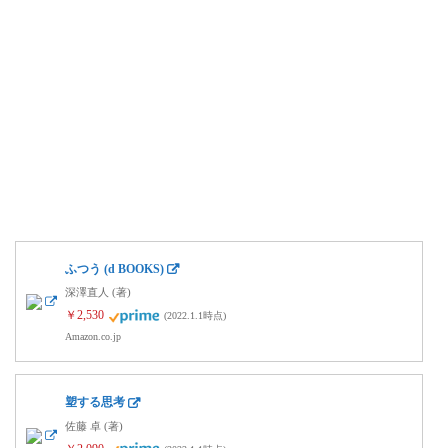
ふつう (d BOOKS)
深澤直人 (著)
￥2,530
(2022.1.1時点)
Amazon.co.jp
塑する思考
佐藤 卓 (著)