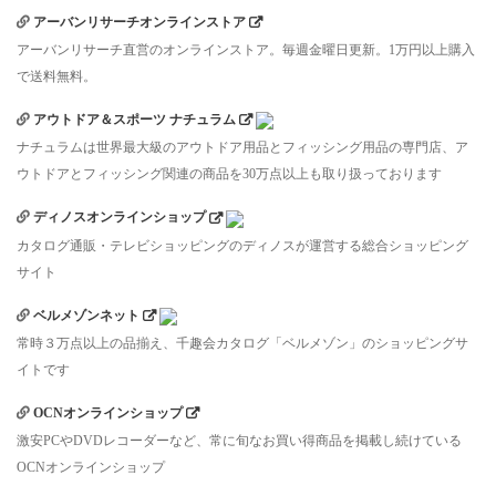
アーバンリサーチオンラインストア
アーバンリサーチ直営のオンラインストア。毎週金曜日更新。1万円以上購入
で送料無料。
アウトドア＆スポーツ ナチュラム
ナチュラムは世界最大級のアウトドア用品とフィッシング用品の専門店、ア
ウトドアとフィッシング関連の商品を30万点以上も取り扱っております
ディノスオンラインショップ
カタログ通販・テレビショッピングのディノスが運営する総合ショッピング
サイト
ベルメゾンネット
常時３万点以上の品揃え、千趣会カタログ「ベルメゾン」のショッピングサ
イトです
OCNオンラインショップ
激安PCやDVDレコーダーなど、常に旬なお買い得商品を掲載し続けている
OCNオンラインショップ