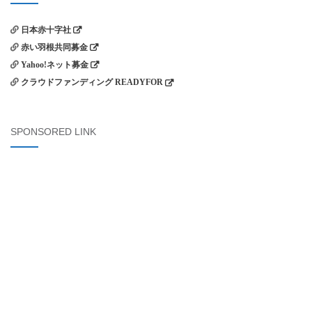
ョ
ン
日本赤十字社
赤い羽根共同募金
Yahoo!ネット募金
クラウドファンディング READYFOR
SPONSORED LINK