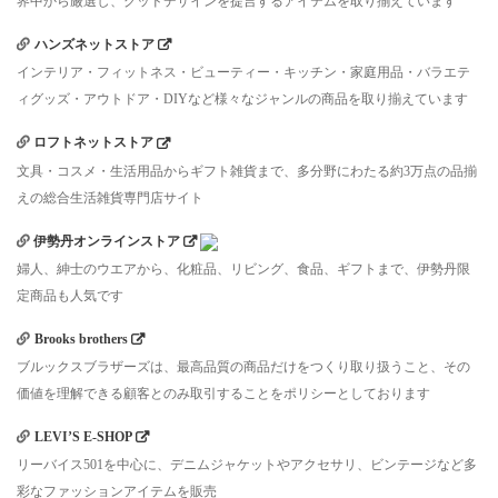
界中から厳選し、グッドデザインを提言するアイテムを取り揃えています
ハンズネットストア
インテリア・フィットネス・ビューティー・キッチン・家庭用品・バラエテ
ィグッズ・アウトドア・DIYなど様々なジャンルの商品を取り揃えています
ロフトネットストア
文具・コスメ・生活用品からギフト雑貨まで、多分野にわたる約3万点の品揃
えの総合生活雑貨専門店サイト
伊勢丹オンラインストア
婦人、紳士のウエアから、化粧品、リビング、食品、ギフトまで、伊勢丹限
定商品も人気です
Brooks brothers
ブルックスブラザーズは、最高品質の商品だけをつくり取り扱うこと、その
価値を理解できる顧客とのみ取引することをポリシーとしております
LEVI’S E-SHOP
リーバイス501を中心に、デニムジャケットやアクセサリ、ビンテージなど多
彩なファッションアイテムを販売