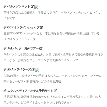
ベルメゾンネット
常時３万点以上の品揃え、千趣会カタログ「ベルメゾン」のショッピングサ
イトです
OCNオンラインショップ
激安PCやDVDレコーダーなど、常に旬なお買い得商品を掲載し続けている
OCNオンラインショップ
JALパック 海外ツアー
JALパックなら安心の燃油込み、お得に観光・食事付きで安心の添乗員同行ツ
アーから、お買得なフリープランまで充実のラインナップ
ANAトラベラーズ
ANAの国内・海外ツアーの予約はもちろん、ホテル・レンタカー、ツアーに
関するサービスや割引特典などの情報も満載
エクスペディア－ホテル予約サイト
世界3万都市, 29万軒以上のホテルをリアルタイム空室検索より、世界中の人
気ホテルを、どのサイトよりもおトクに予約できます