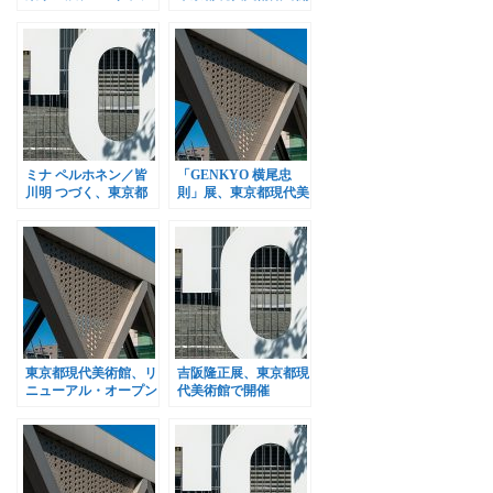
リーで開催
催
ミナ ペルホネン／皆
「GENKYO 横尾忠
川明 つづく、東京都
則」展、東京都現代美
現代美術館で開催
術館で開催
東京都現代美術館、リ
吉阪隆正展、東京都現
ニューアル・オープン
代美術館で開催
記念展開催