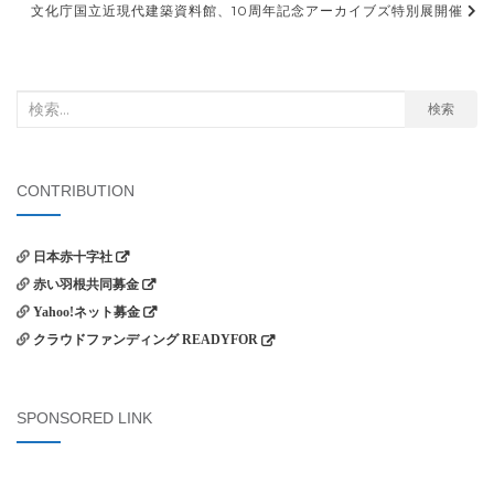
稿
文化庁国立近現代建築資料館、10周年記念アーカイブズ特別展開催
ナ
ビ
検
検索
ゲ
索
ー
対
シ
象:
CONTRIBUTION
ョ
ン
日本赤十字社
赤い羽根共同募金
Yahoo!ネット募金
クラウドファンディング READYFOR
SPONSORED LINK