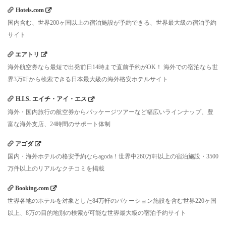
Hotels.com
国内含む、世界200ヶ国以上の宿泊施設が予約できる、世界最大級の宿泊予約
サイト
エアトリ
海外航空券なら最短で出発前日14時まで直前予約がOK！ 海外での宿泊なら世
界3万軒から検索できる日本最大級の海外格安ホテルサイト
H.I.S. エイチ・アイ・エス
海外・国内旅行の航空券からパッケージツアーなど幅広いラインナップ、豊
富な海外支店、24時間のサポート体制
アゴダ
国内・海外ホテルの格安予約ならagoda！世界中260万軒以上の宿泊施設・3500
万件以上のリアルなクチコミを掲載
Booking.com
世界各地のホテルを対象とした84万軒のバケーション施設を含む世界220ヶ国
以上、8万の目的地別の検索が可能な世界最大級の宿泊予約サイト