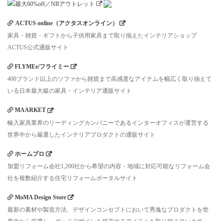
ACTUS online（アクタスオンライン）
家具・雑貨・ギフトから子供用家具まで取り揃えたインテリアショップ
ACTUS公式通販サイト
FLYMEe/フライミー
400ブランド以上のソファから雑貨まで高感度なアイテムを幅広く取り揃えて
いる日本最大級の家具・インテリア通販サイト
MAARKET
輸入家具業界のリーディングカンパニーであるインターオフィスが運営する
世界中から厳選したインテリアプロダクトの通販サイト
ホームプロ
加盟リフォーム会社1,200社から希望の内容・地域に対応可能なリフォーム会
社を複数紹介する住宅リフォームポータルサイト
MoMA Design Store
最新の素材や製造方法、デザインコンセプトにおいて秀逸なプロダクトを世