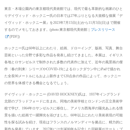
東京・木場公園内の東京都現代美術館では、現代で最も革新的な画家のひと
りデイヴィッド・ホックニー氏の日本では27年ぶりとなる大規模な個展『デ
イヴィッド・ホックニー展』を2023年7月15日(土)から11月5日(日)まで開催
するのでメモしておきます。(photo:東京都現代美術館｜
プレスリリース
[PDF])
ホックニー氏は60年以上にわたり、絵画、ドローイング、版画、写真、舞台
芸術といった分野で多彩な作品を発表し続けてきました。本展は、イギリス
各地とロサンゼルスで制作された多数の代表作に加えて、近年の風景画の傑
作〈春の到来〉シリーズやCOVID-19によるロックダウン中にiPadで描かれ
た全長90メートルにもおよぶ新作まで120点余の作品によって、ホックニー
の世界を体感できる機会となるでしょう。
デイヴィッド・ホックニー (DAVID HOCKNEY)氏は、1937年イングランド
北部のブラッドフォードに生まれ、同地の美術学校とロンドンの王立美術学
校で学び、1964年ロサンゼルスに移住し、アメリカ西海岸の陽光あふれる情
景を描いた絵画で一躍脚光を浴びました。60年以上にわたり美術表現の可能
性を探る試みを続け、現在はフランスのノルマンディーを拠点に、精力的に
新作を発表しています。2017年には生誕80年を記念した回顧展がテート・ブ