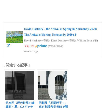
David Hockney – the Arrival of Spring in Normandy, 2020:
The Arrival of Spring, Normandy, 2020
David Hockney (寄稿), Edith Devaney (寄稿), William Boyd (著)
￥4,759
(2023.8.1時点)
Amazon.co.jp
[ 関連する記事 ]
第26回〈現代世界の建
回顧展「石岡瑛子」、
築家〉展、GAギャラ
東京都現代美術館で開