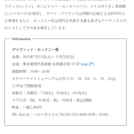
リテン (ロンドン)、ポンピドゥー・センター (パリ)、メトロポリタン美術館
(ニューヨーク)を巡回し、テート・ブリテンでは同館の記録となる約50万人
が来場するなど、ホックニー氏は現代を代表する最も多才なアーティストの
ひとりとしてその名を確立しています。
デイヴィッド・ホックニー展
会期：2023年7月15日(土)～11月5日(日)
会場：東京都現代美術館 企画展示室 1F/3F (
map
)
開館時間：10:00～18:00
※サマーナイトミュージアムの日 (7/21、28、8/4、11、18、25)は
21:00まで開館延長
休館日：月曜日、7/18(火)、9/19(火)、10/10(火)
※7/17(月・祝)、9/18(月・祝)、10/9(月・祝)は開館
料金：一般2,300円
問い合わせ：ハローダイヤル Tel.050-5541-8600 (9:00～20:00)