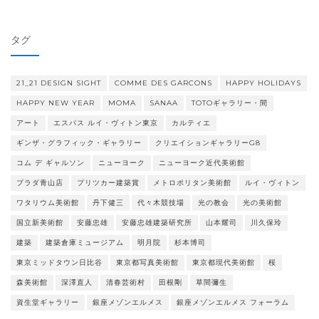
ゴ
リ
タグ
ー
21_21 DESIGN SIGHT
COMME DES GARCONS
HAPPY HOLIDAYS
HAPPY NEW YEAR
MOMA
SANAA
TOTOギャラリー・間
アート
エスパス ルイ・ヴィトン東京
カルティエ
ギンザ・グラフィック・ギャラリー
クリエイションギャラリーG8
コム デ ギャルソン
ニューヨーク
ニューヨーク近代美術館
プラダ青山店
プリツカー建築賞
メトロポリタン美術館
ルイ・ヴィトン
ワタリウム美術館
丹下健三
代々木競技場
光の教会
光の美術館
国立新美術館
安藤忠雄
安藤忠雄建築研究所
山本耀司
川久保玲
建築
建築倉庫ミュージアム
明月院
杉本博司
東京ミッドタウン日比谷
東京都写真美術館
東京都現代美術館
桜
森美術館
深澤直人
清春芸術村
田根剛
草間彌生
資生堂ギャラリー
銀座メゾンエルメス
銀座メゾンエルメス フォーラム