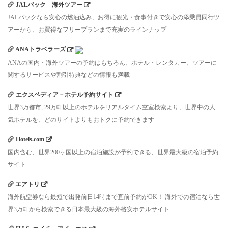
JALパック 海外ツアー
JALパックなら安心の燃油込み、お得に観光・食事付きで安心の添乗員同行ツ
アーから、お買得なフリープランまで充実のラインナップ
ANAトラベラーズ
ANAの国内・海外ツアーの予約はもちろん、ホテル・レンタカー、ツアーに
関するサービスや割引特典などの情報も満載
エクスペディア－ホテル予約サイト
世界3万都市, 29万軒以上のホテルをリアルタイム空室検索より、世界中の人
気ホテルを、どのサイトよりもおトクに予約できます
Hotels.com
国内含む、世界200ヶ国以上の宿泊施設が予約できる、世界最大級の宿泊予約
サイト
エアトリ
海外航空券なら最短で出発前日14時まで直前予約がOK！ 海外での宿泊なら世
界3万軒から検索できる日本最大級の海外格安ホテルサイト