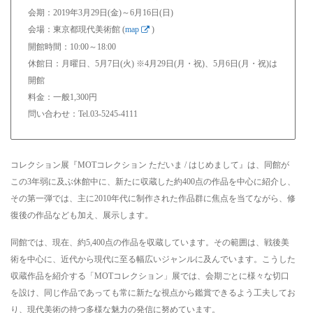
会期：2019年3月29日(金)～6月16日(日)
会場：東京都現代美術館 (
map
)
開館時間：10:00～18:00
休館日：月曜日、5月7日(火) ※4月29日(月・祝)、5月6日(月・祝)は
開館
料金：一般1,300円
問い合わせ：Tel.03-5245-4111
コレクション展『MOTコレクション ただいま / はじめまして』は、同館が
この3年弱に及ぶ休館中に、新たに収蔵した約400点の作品を中心に紹介し、
その第一弾では、主に2010年代に制作された作品群に焦点を当てながら、修
復後の作品なども加え、展示します。
同館では、現在、約5,400点の作品を収蔵しています。その範囲は、戦後美
術を中心に、近代から現代に至る幅広いジャンルに及んでいます。こうした
収蔵作品を紹介する「MOTコレクション」展では、会期ごとに様々な切口
を設け、同じ作品であっても常に新たな視点から鑑賞できるよう工夫してお
り、現代美術の持つ多様な魅力の発信に努めています。