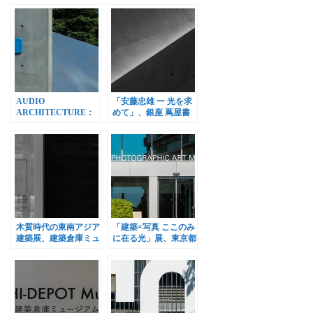
AUDIO
「安藤忠雄 ー 光を求
ARCHITECTURE：
めて」、銀座 蔦屋書
音のアーキテクチャ
店 GINZA ATRIUMで
展、21_21 DESIGN
開催
SIGHTで開催
木質時代の東南アジア
「建築×写真 ここのみ
建築展、建築倉庫ミュ
に在る光」展、東京都
ージアムで開催
写真美術館で開催