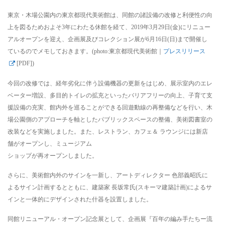
東京・木場公園内の東京都現代美術館は、同館の諸設備の改修と利便性の向
上を図るためおよそ3年にわたる休館を経て、2019年3月29日(金)にリニュー
アルオープンを迎え、企画展及びコレクション展が6月16日(日)まで開催し
ているのでメモしておきます。(photo:東京都現代美術館｜
プレスリリース
[PDF])
今回の改修では、経年劣化に伴う設備機器の更新をはじめ、展示室内のエレ
ベーター増設、多目的トイレの拡充といったバリアフリーの向上、子育て支
援設備の充実、館内外を巡ることができる回遊動線の再整備などを行い、木
場公園側のアプローチを軸としたパブリックスペースの整備、美術図書室の
改装などを実施しました。また、レストラン、カフェ＆ ラウンジには新店
舗がオープンし、ミュージアム
ショップが再オープンしました。
さらに、美術館内外のサインを一新し、アートディレクター 色部義昭氏に
よるサイン計画するとともに、建築家 長坂常氏(スキーマ建築計画)によるサ
インと一体的にデザインされた什器を設置しました。
同館リニューアル・オープン記念展として、企画展『百年の編み手たちー流