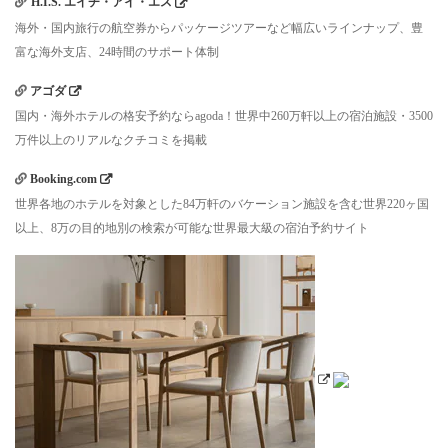
H.I.S. エイチ・アイ・エス
海外・国内旅行の航空券からパッケージツアーなど幅広いラインナップ、豊
富な海外支店、24時間のサポート体制
アゴダ
国内・海外ホテルの格安予約ならagoda！世界中260万軒以上の宿泊施設・3500
万件以上のリアルなクチコミを掲載
Booking.com
世界各地のホテルを対象とした84万軒のバケーション施設を含む世界220ヶ国
以上、8万の目的地別の検索が可能な世界最大級の宿泊予約サイト