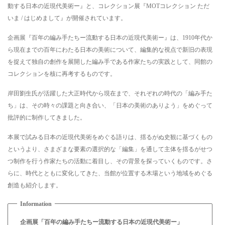
動する日本の近現代美術ー』と、コレクション展『MOTコレクション ただ
いま / はじめまして』が開催されています。
企画展『百年の編み手たちー流動する日本の近現代美術ー』は、1910年代か
ら現在までの百年にわたる日本の美術について、編集的な視点で新旧の表現
を捉えて独自の創作を展開した編み手である作家たちの実践として、同館の
コレクションを核に再考するものです。
岸田劉生氏が活躍した大正時代から現在まで、それぞれの時代の「編み手た
ち」は、その時々の課題と向き合い、「日本の美術のありよう」をめぐって
批評的に制作してきました。
本展で試みる日本の近現代美術をめぐる語りは、揺るがぬ史観に基づくもの
というより、さまざまな要素の選択的な「編集」を通して主体を揺るがせつ
つ制作を行う作家たちの活動に着目し、その背景を探っていくものです。さ
らに、時代とともに変化してきた、当館が位置する木場という地域をめぐる
創造も紹介します。
企画展「百年の編み手たちー流動する日本の近現代美術ー」