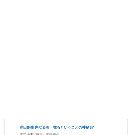
岸田劉生 内なる美―在るということの神秘
北沢 憲昭 (編集), 岸田 劉生