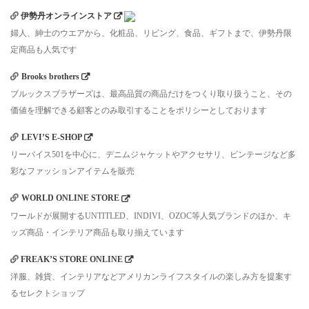
伊勢丹オンラインストア
婦人、紳士のウエアから、化粧品、リビング、食品、ギフトまで、伊勢丹限
定商品も人気です
Brooks brothers
ブルックスブラザーズは、最高品質の商品だけをつくり取り扱うこと、その
価値を理解できる顧客とのみ取引することをポリシーとしております
LEVI’S E-SHOP
リーバイス501を中心に、デニムジャケットやアクセサリ、ビンテージなど多
彩なファッションアイテムを販売
WORLD ONLINE STORE
ワールドが展開するUNTITLED、INDIVI、OZOC等人気ブランドのほか、キ
ッズ商品・インテリア商品も取り揃えています
FREAK’S STORE ONLINE
洋服、雑貨、インテリアなどアメリカンライフスタイルの楽しみ方を提案す
るセレクトショップ