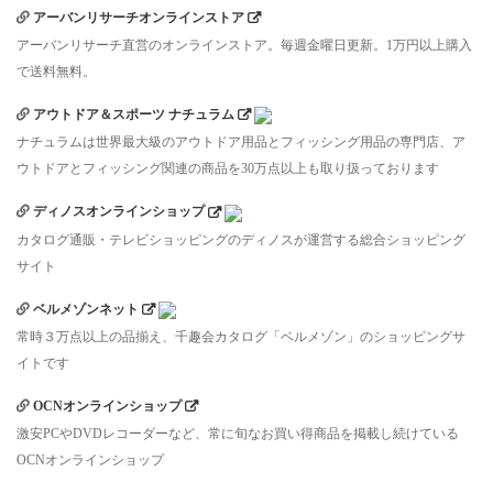
アーバンリサーチオンラインストア
アーバンリサーチ直営のオンラインストア。毎週金曜日更新。1万円以上購入
で送料無料。
アウトドア＆スポーツ ナチュラム
ナチュラムは世界最大級のアウトドア用品とフィッシング用品の専門店、ア
ウトドアとフィッシング関連の商品を30万点以上も取り扱っております
ディノスオンラインショップ
カタログ通販・テレビショッピングのディノスが運営する総合ショッピング
サイト
ベルメゾンネット
常時３万点以上の品揃え、千趣会カタログ「ベルメゾン」のショッピングサ
イトです
OCNオンラインショップ
激安PCやDVDレコーダーなど、常に旬なお買い得商品を掲載し続けている
OCNオンラインショップ