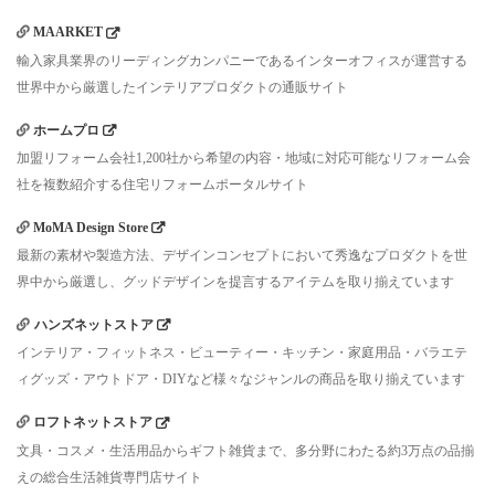
MAARKET
輸入家具業界のリーディングカンパニーであるインターオフィスが運営する
世界中から厳選したインテリアプロダクトの通販サイト
ホームプロ
加盟リフォーム会社1,200社から希望の内容・地域に対応可能なリフォーム会
社を複数紹介する住宅リフォームポータルサイト
MoMA Design Store
最新の素材や製造方法、デザインコンセプトにおいて秀逸なプロダクトを世
界中から厳選し、グッドデザインを提言するアイテムを取り揃えています
ハンズネットストア
インテリア・フィットネス・ビューティー・キッチン・家庭用品・バラエテ
ィグッズ・アウトドア・DIYなど様々なジャンルの商品を取り揃えています
ロフトネットストア
文具・コスメ・生活用品からギフト雑貨まで、多分野にわたる約3万点の品揃
えの総合生活雑貨専門店サイト