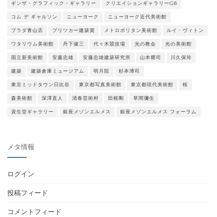
ギンザ・グラフィック・ギャラリー
クリエイションギャラリーG8
コム デ ギャルソン
ニューヨーク
ニューヨーク近代美術館
プラダ青山店
プリツカー建築賞
メトロポリタン美術館
ルイ・ヴィトン
ワタリウム美術館
丹下健三
代々木競技場
光の教会
光の美術館
国立新美術館
安藤忠雄
安藤忠雄建築研究所
山本耀司
川久保玲
建築
建築倉庫ミュージアム
明月院
杉本博司
東京ミッドタウン日比谷
東京都写真美術館
東京都現代美術館
桜
森美術館
深澤直人
清春芸術村
田根剛
草間彌生
資生堂ギャラリー
銀座メゾンエルメス
銀座メゾンエルメス フォーラム
メタ情報
ログイン
投稿フィード
コメントフィード