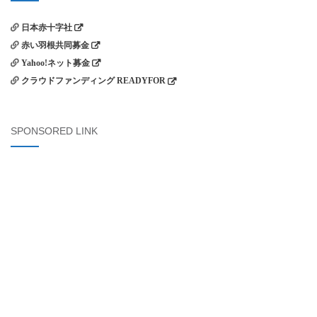
ョ
ン
日本赤十字社
赤い羽根共同募金
Yahoo!ネット募金
クラウドファンディング READYFOR
SPONSORED LINK