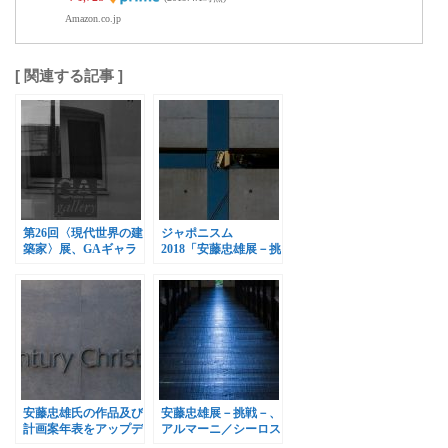
Amazon.co.jp
[ 関連する記事 ]
第26回〈現代世界の建
ジャポニスム
築家〉展、GAギャラ
2018「安藤忠雄展－挑
リーで開催
戦－」、ポンピドゥ・
センターで開催
安藤忠雄氏の作品及び
安藤忠雄展－挑戦－、
計画案年表をアップデ
アルマーニ／シーロス
ート
で開催