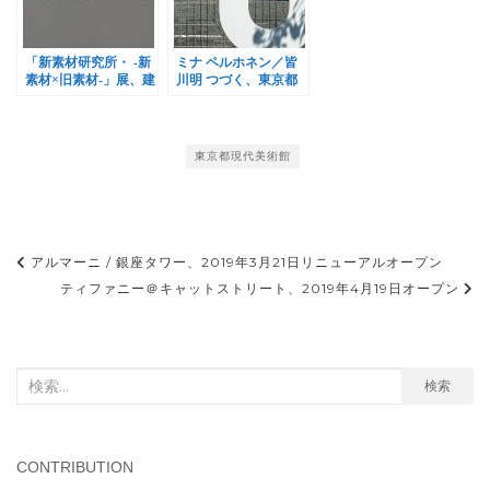
「新素材研究所・ -新
ミナ ペルホネン／皆
素材×旧素材-」展、建
川明 つづく、東京都
築倉庫ミュージアムで
現代美術館で開催
開催
東京都現代美術館
投
アルマーニ / 銀座タワー、2019年3月21日リニューアルオープン
稿
ティファニー＠キャットストリート、2019年4月19日オープン
ナ
ビ
検
検索
ゲ
索
ー
対
シ
象:
CONTRIBUTION