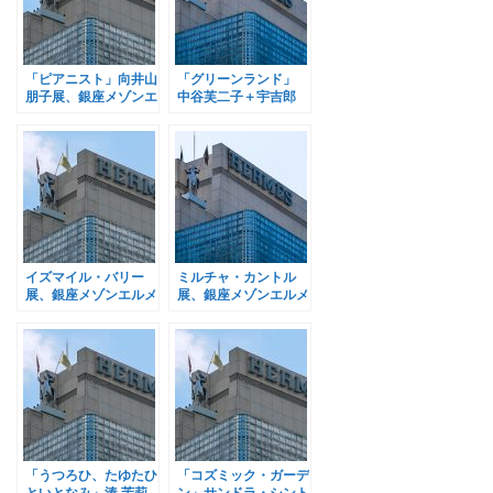
「ピアニスト」向井山
「グリーンランド」
朋子展、銀座メゾンエ
中谷芙二子＋宇吉郎
ルメスで開催
展、銀座メゾンエルメ
スで開催
イズマイル・バリー
ミルチャ・カントル
展、銀座メゾンエルメ
展、銀座メゾンエルメ
スで開催
スで開催
「うつろひ、たゆたひ
「コズミック・ガーデ
といとなみ」湊 茉莉
ン」サンドラ・シント