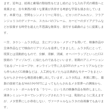
ます。近年は、絵画と劇場の類似性をだまし絵のような入れ子式の構造へと
発展させ、古今東西の様々な要素が共存する奇妙な宇宙を描き出していま
す。本展では、空間をシンメトリーに等分し、ピカソのアルルカン、フラア
ンジェリコのディテール、スカルパのフレーム、カービーのダイアグラムな
どが反復する時空を超えた不思議な散策を、並行する戯曲のように提案しま
す。
一方、タケシ・ムラタ氏は、主にデジタル・メディアを用いて、映像作品や
立体作品などで独自のリアリズムを追求してきました。ムラタ氏にとって、
現実とは流動的なもので、分解、溶解、消滅、オーバーラップといったCGI
技術の「ディゾルヴ」に似たものであるといいます。初期のアニメーション
であるゾートロープや、オンラインで手に入るDIYのチュートリアルなどか
ら作られたCG画像などは、人工的なモノたちは古典的なモチーフをまとい
ながらささやかな倦怠感を醸し出しています。ムラタ氏は、本展に際し、最
新の技術であるWeb3.0やNFTによってもたらされるメタ世界への興味から、
バスケット・ボールをする「ラリー」という犬の映像作品を制作しました。
液体シミュレーターでレンダリングされたラリーは、彫刻のように見えます
が、メタ世界にしか存在しない、ヴァーチャルなムラタの自画像でもありま
す。