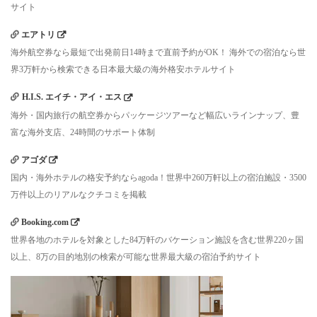
サイト
エアトリ
海外航空券なら最短で出発前日14時まで直前予約がOK！ 海外での宿泊なら世
界3万軒から検索できる日本最大級の海外格安ホテルサイト
H.I.S. エイチ・アイ・エス
海外・国内旅行の航空券からパッケージツアーなど幅広いラインナップ、豊
富な海外支店、24時間のサポート体制
アゴダ
国内・海外ホテルの格安予約ならagoda！世界中260万軒以上の宿泊施設・3500
万件以上のリアルなクチコミを掲載
Booking.com
世界各地のホテルを対象とした84万軒のバケーション施設を含む世界220ヶ国
以上、8万の目的地別の検索が可能な世界最大級の宿泊予約サイト