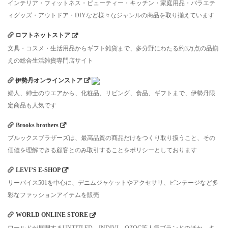
インテリア・フィットネス・ビューティー・キッチン・家庭用品・バラエテ
ィグッズ・アウトドア・DIYなど様々なジャンルの商品を取り揃えています
ロフトネットストア
文具・コスメ・生活用品からギフト雑貨まで、多分野にわたる約3万点の品揃
えの総合生活雑貨専門店サイト
伊勢丹オンラインストア
婦人、紳士のウエアから、化粧品、リビング、食品、ギフトまで、伊勢丹限
定商品も人気です
Brooks brothers
ブルックスブラザーズは、最高品質の商品だけをつくり取り扱うこと、その
価値を理解できる顧客とのみ取引することをポリシーとしております
LEVI’S E-SHOP
リーバイス501を中心に、デニムジャケットやアクセサリ、ビンテージなど多
彩なファッションアイテムを販売
WORLD ONLINE STORE
ワールドが展開するUNTITLED、INDIVI、OZOC等人気ブランドのほか、キ