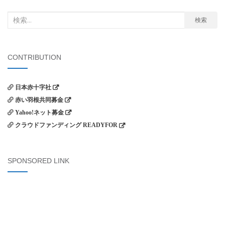
ビ
検
検索
ゲ
索
ー
対
シ
象:
CONTRIBUTION
ョ
ン
日本赤十字社
赤い羽根共同募金
Yahoo!ネット募金
クラウドファンディング READYFOR
SPONSORED LINK