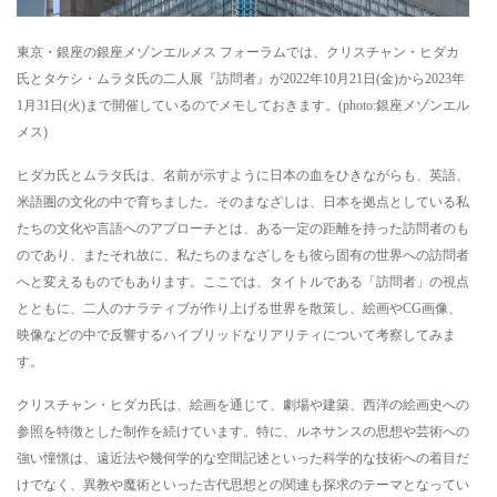
東京・銀座の銀座メゾンエルメス フォーラムでは、クリスチャン・ヒダカ
氏とタケシ・ムラタ氏の二人展『訪問者』が2022年10月21日(金)から2023年
1月31日(火)まで開催しているのでメモしておきます。(photo:銀座メゾンエル
メス)
ヒダカ氏とムラタ氏は、名前が示すように日本の血をひきながらも、英語、
米語圏の文化の中で育ちました。そのまなざしは、日本を拠点としている私
たちの文化や言語へのアプローチとは、ある一定の距離を持った訪問者のも
のであり、またそれ故に、私たちのまなざしをも彼ら固有の世界への訪問者
へと変えるものでもあります。ここでは、タイトルである「訪問者」の視点
とともに、二人のナラティブが作り上げる世界を散策し、絵画やCG画像、
映像などの中で反響するハイブリッドなリアリティについて考察してみま
す。
クリスチャン・ヒダカ氏は、絵画を通じて、劇場や建築、西洋の絵画史への
参照を特徴とした制作を続けています。特に、ルネサンスの思想や芸術への
強い憧憬は、遠近法や幾何学的な空間記述といった科学的な技術への着目だ
けでなく、異教や魔術といった古代思想との関連も探求のテーマとなってい