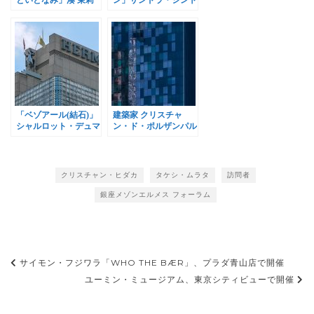
展、銀座メゾンエルメ
展、銀座メゾンエルメ
スで開催
スで開催
「ベゾアール(結石)」
建築家 クリスチャ
シャルロット・デュマ
ン・ド・ポルザンパル
展、銀座メゾンエルメ
ク氏ら、第30回世界文
スで開催
化賞受賞
クリスチャン・ヒダカ
タケシ・ムラタ
訪問者
銀座メゾンエルメス フォーラム
投
サイモン・フジワラ「WHO THE BÆR」、プラダ青山店で開催
稿
ユーミン・ミュージアム、東京シティビューで開催
ナ