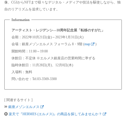
像、CGIからNFTまで様々なデジタル・メディアや技法を駆使しながら、独
自のリアリズムを追求しています。
アーティスト・レジデンシ―10周年記念展「転移のすがた」
会期：2022年10月21日(金)～2023年1月31日(火)
会場：銀座メゾンエルメス フォーラム 8・9階 (
map
)
開館時間：11:00～19:00
休館日：不定休 ※エルメス銀座店の営業時間に準ずる
臨時休館日：11月28日(月)、12月8日(木)
入場料：無料
問い合わせ：Tel.03-3569-3300
[ 関連するサイト ]
銀座メゾンエルメス
楽天で『HERMES (エルメス)』の商品を探してみませんか？