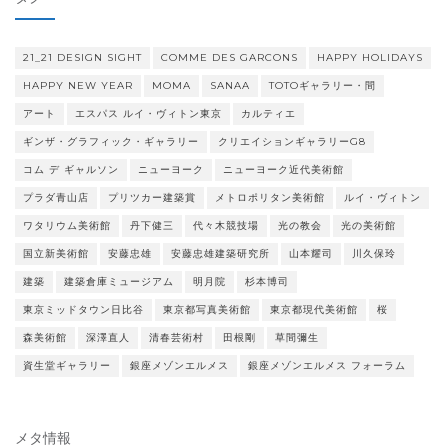
ー
21_21 DESIGN SIGHT
COMME DES GARCONS
HAPPY HOLIDAYS
HAPPY NEW YEAR
MOMA
SANAA
TOTOギャラリー・間
アート
エスパス ルイ・ヴィトン東京
カルティエ
ギンザ・グラフィック・ギャラリー
クリエイションギャラリーG8
コム デ ギャルソン
ニューヨーク
ニューヨーク近代美術館
プラダ青山店
プリツカー建築賞
メトロポリタン美術館
ルイ・ヴィトン
ワタリウム美術館
丹下健三
代々木競技場
光の教会
光の美術館
国立新美術館
安藤忠雄
安藤忠雄建築研究所
山本耀司
川久保玲
建築
建築倉庫ミュージアム
明月院
杉本博司
東京ミッドタウン日比谷
東京都写真美術館
東京都現代美術館
桜
森美術館
深澤直人
清春芸術村
田根剛
草間彌生
資生堂ギャラリー
銀座メゾンエルメス
銀座メゾンエルメス フォーラム
メタ情報