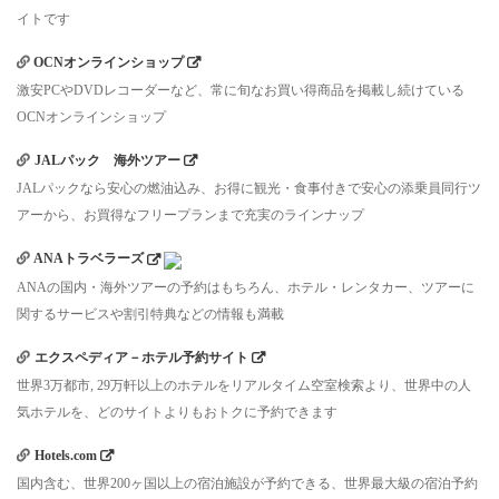
イトです
OCNオンラインショップ
激安PCやDVDレコーダーなど、常に旬なお買い得商品を掲載し続けている
OCNオンラインショップ
JALパック 海外ツアー
JALパックなら安心の燃油込み、お得に観光・食事付きで安心の添乗員同行ツ
アーから、お買得なフリープランまで充実のラインナップ
ANAトラベラーズ
ANAの国内・海外ツアーの予約はもちろん、ホテル・レンタカー、ツアーに
関するサービスや割引特典などの情報も満載
エクスペディア－ホテル予約サイト
世界3万都市, 29万軒以上のホテルをリアルタイム空室検索より、世界中の人
気ホテルを、どのサイトよりもおトクに予約できます
Hotels.com
国内含む、世界200ヶ国以上の宿泊施設が予約できる、世界最大級の宿泊予約