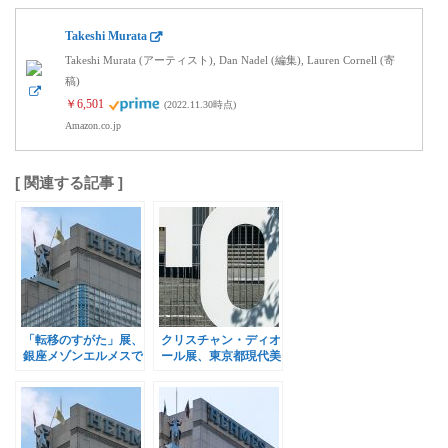
Takeshi Murata
Takeshi Murata (アーティスト), Dan Nadel (編集), Lauren Cornell (寄
稿)
￥6,501
(2022.11.30時点)
Amazon.co.jp
[ 関連する記事 ]
「転移のすがた」展、
クリスチャン・ディオ
銀座メゾンエルメスで
ール展、東京都現代美
開催
術館で開催