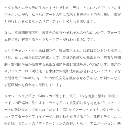
ヒダカ氏とムラタ氏の生み出すそれぞれの世界は、ともにハイブリッドな技
術を用いながら、私たちがアートの中に希求する虚構性を巧みに用い、現実
と並行した異なる次元のリアリティへと私たちを誘います。
なお、本展開催期間中、展覧会の背景やそれぞれの作品について、フォーラ
ム担当者が解説するギャラリーツアーが行われる予定です。
クリスチャン・ヒダカ氏は1977年、野田市生まれ。現在はロンドンを拠点に
活動。新しい絵画形式の探究として、自身の複雑な心象風景を、異質な時間
的・空間的構造が衝突する親密な連鎖を生む論法を用いて描き出す。西洋の
キアロスクーロ（明暗法）と東洋の斜投影法を組み合わせたハイブリッドな
空間構造「Eurasian」を、2つの伝統文化を融合させる手法で、絵画のみなら
ず壁画制作も合わせて展開しています。
タケシ・ムラタ氏は1974年シカゴ生まれ。現在、LAを拠点に活動。動画フ
ァイルの圧縮時に発生するエラーを用いて視覚的効果を与えるグリッチ・ア
ートの先駆者として知られています。CGIをイメージ・メイキングやデジタ
ル・アフターライフ（イメージに形や動きを与えること、死後もデジタルに
生き続けること）のメディテーションの過程ととらえ、アニメーション、映