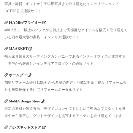
家具・雑貨・ギフトから子供用家具まで取り揃えたインテリアショップ
ACTUS公式通販サイト
FLYMEe/フライミー
400ブランド以上のソファから雑貨まで高感度なアイテムを幅広く取り揃えて
いる日本最大級の家具・インテリア通販サイト
MAARKET
輸入家具業界のリーディングカンパニーであるインターオフィスが運営する
世界中から厳選したインテリアプロダクトの通販サイト
ホームプロ
加盟リフォーム会社1,200社から希望の内容・地域に対応可能なリフォーム会
社を複数紹介する住宅リフォームポータルサイト
MoMA Design Store
最新の素材や製造方法、デザインコンセプトにおいて秀逸なプロダクトを世
界中から厳選し、グッドデザインを提言するアイテムを取り揃えています
ハンズネットストア