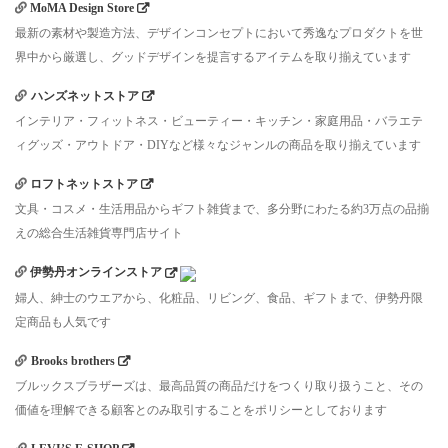
MoMA Design Store
最新の素材や製造方法、デザインコンセプトにおいて秀逸なプロダクトを世
界中から厳選し、グッドデザインを提言するアイテムを取り揃えています
ハンズネットストア
インテリア・フィットネス・ビューティー・キッチン・家庭用品・バラエテ
ィグッズ・アウトドア・DIYなど様々なジャンルの商品を取り揃えています
ロフトネットストア
文具・コスメ・生活用品からギフト雑貨まで、多分野にわたる約3万点の品揃
えの総合生活雑貨専門店サイト
伊勢丹オンラインストア
婦人、紳士のウエアから、化粧品、リビング、食品、ギフトまで、伊勢丹限
定商品も人気です
Brooks brothers
ブルックスブラザーズは、最高品質の商品だけをつくり取り扱うこと、その
価値を理解できる顧客とのみ取引することをポリシーとしております