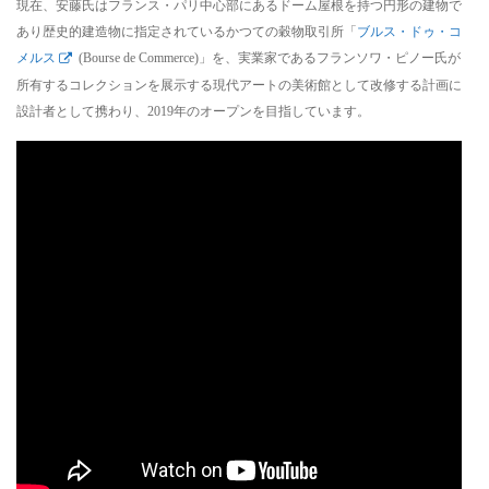
現在、安藤氏はフランス・パリ中心部にあるドーム屋根を持つ円形の建物で
あり歴史的建造物に指定されているかつての穀物取引所「
ブルス・ドゥ・コ
メルス
(Bourse de Commerce)」を、実業家であるフランソワ・ピノー氏が
所有するコレクションを展示する現代アートの美術館として改修する計画に
設計者として携わり、2019年のオープンを目指しています。