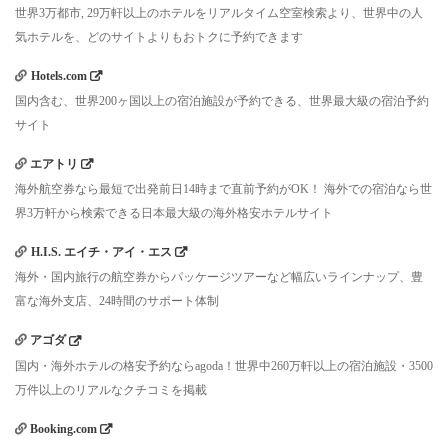
世界3万都市, 29万軒以上のホテルをリアルタイム空室検索より、世界中の人
気ホテルを、どのサイトよりもおトクに予約できます
Hotels.com
国内含む、世界200ヶ国以上の宿泊施設が予約できる、世界最大級の宿泊予約
サイト
エアトリ
海外航空券なら最短で出発前日14時まで直前予約がOK！ 海外での宿泊なら世
界3万軒から検索できる日本最大級の海外格安ホテルサイト
H.I.S. エイチ・アイ・エス
海外・国内旅行の航空券からパッケージツアーなど幅広いラインナップ、豊
富な海外支店、24時間のサポート体制
アゴダ
国内・海外ホテルの格安予約ならagoda！世界中260万軒以上の宿泊施設・3500
万件以上のリアルなクチコミを掲載
Booking.com