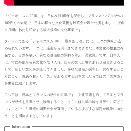
「ジャポニスム 2018」は、日仏友好160年を記念し、フランス・パリ内外の
100近くの会場で、日本の様々な文化芸術を展覧会や舞台公演を通して、約8
ヶ月間にわたり紹介する最大規模の文化事業です。
タイトルである「ジャポニスム 2018：響きあう魂」には、二つの意味が込
められています。一つは、過去から現代までさまざまな日本文化の根底に存
在する、自然を敬い、異なる価値観の調和を尊ぶ「美意識」です。日本人
は、常に外部から異文化を取り入れ、自らの文化と響きあわせ融合させるこ
とで、新しい文化を創造してきました。多様な価値が調和し、共存するとこ
ろにこそ、善悪を超えた「美」があるとする日本文化ならではの「美意識」
を世界に紹介します。
二つ目は、日本とフランスの感性の共鳴です。文化芸術を通して日本とフラ
ンスが感性を共鳴させ、協働すること、さらには共鳴の輪を世界中に広げて
いくことで、21世紀の国際社会が直面しているさまざまな課題が解決に向か
うことを期待するとしています。