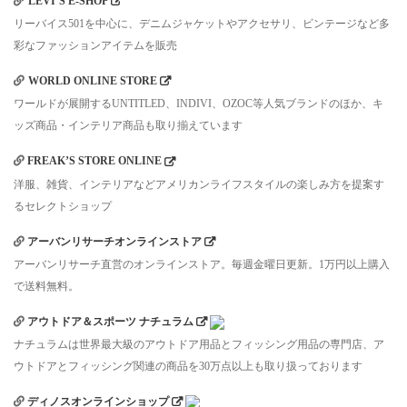
LEVI’S E-SHOP
リーバイス501を中心に、デニムジャケットやアクセサリ、ビンテージなど多
彩なファッションアイテムを販売
WORLD ONLINE STORE
ワールドが展開するUNTITLED、INDIVI、OZOC等人気ブランドのほか、キ
ッズ商品・インテリア商品も取り揃えています
FREAK’S STORE ONLINE
洋服、雑貨、インテリアなどアメリカンライフスタイルの楽しみ方を提案す
るセレクトショップ
アーバンリサーチオンラインストア
アーバンリサーチ直営のオンラインストア。毎週金曜日更新。1万円以上購入
で送料無料。
アウトドア＆スポーツ ナチュラム
ナチュラムは世界最大級のアウトドア用品とフィッシング用品の専門店、ア
ウトドアとフィッシング関連の商品を30万点以上も取り扱っております
ディノスオンラインショップ