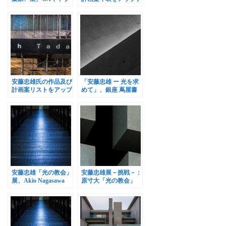
リーで開催
ート
安藤忠雄氏の作品及び
「安藤忠雄 ー 光を求
計画案リストをアップ
めて」、銀座 蔦屋書
デート
店 GINZA ATRIUMで
開催
安藤忠雄「光の教会」
安藤忠雄展－挑戦－：
展、Akio Nagasawa
原寸大「光の教会」
Galleryで開催