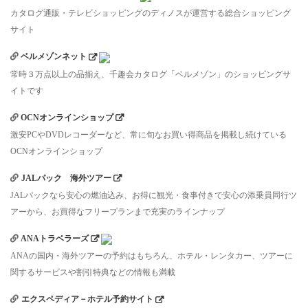
カタログ通販・テレビショッピングのディノスが運営する総合ショッピング
サイト
ベルメゾンネット
常時３万点以上の品揃え、千趣会カタログ「ベルメゾン」のショッピングサ
イトです
OCNオンラインショップ
激安PCやDVDレコーダーなど、常に旬なお買い得商品を掲載し続けている
OCNオンラインショップ
JALパック 海外ツアー
JALパックなら安心の燃油込み、お得に観光・食事付きで安心の添乗員同行ツ
アーから、お買得なフリープランまで充実のラインナップ
ANAトラベラーズ
ANAの国内・海外ツアーの予約はもちろん、ホテル・レンタカー、ツアーに
関するサービスや割引特典などの情報も満載
エクスペディア－ホテル予約サイト