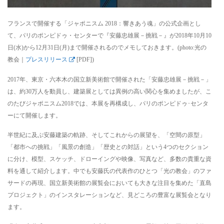
フランスで開催する「ジャポニスム 2018：響きあう魂」の公式企画とし
て、パリのポンピドゥ・センターで『安藤忠雄展－挑戦－』が2018年10月10
日(水)から12月31日(月)まで開催されるのでメモしておきます。(photo:光の
教会｜
プレスリリース
[PDF])
2017年、東京・六本木の国立新美術館で開催された「安藤忠雄展－挑戦－」
は、約30万人を動員し、建築展としては異例の高い関心を集めましたが、こ
のたびジャポニスム2018では、本展を再構成し、パリのポンピドゥ･センタ
ーにて開催します。
半世紀に及ぶ安藤建築の軌跡、そしてこれからの展望を、「空間の原型」
「都市への挑戦」「風景の創造」「歴史との対話」という4つのセクション
に分け、模型、スケッチ、ドローイングや映像、写真など、多数の貴重な資
料を通して紹介します。中でも安藤氏の代表作のひとつ「光の教会」のファ
サードの再現、国立新美術館の展覧会においても大きな注目を集めた「直島
プロジェクト」のインスタレーションなど、見どころの豊富な展覧会となり
ます。