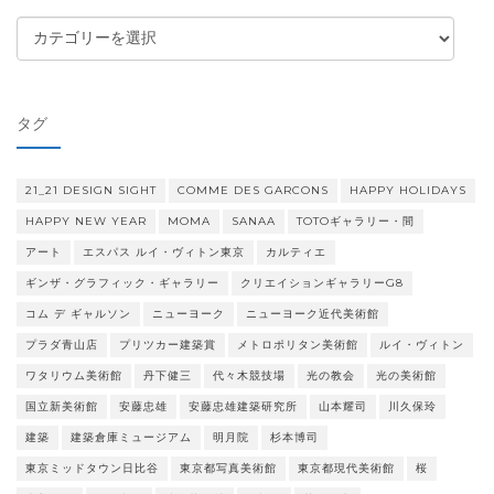
カ
テ
ゴ
リ
タグ
ー
21_21 DESIGN SIGHT
COMME DES GARCONS
HAPPY HOLIDAYS
HAPPY NEW YEAR
MOMA
SANAA
TOTOギャラリー・間
アート
エスパス ルイ・ヴィトン東京
カルティエ
ギンザ・グラフィック・ギャラリー
クリエイションギャラリーG8
コム デ ギャルソン
ニューヨーク
ニューヨーク近代美術館
プラダ青山店
プリツカー建築賞
メトロポリタン美術館
ルイ・ヴィトン
ワタリウム美術館
丹下健三
代々木競技場
光の教会
光の美術館
国立新美術館
安藤忠雄
安藤忠雄建築研究所
山本耀司
川久保玲
建築
建築倉庫ミュージアム
明月院
杉本博司
東京ミッドタウン日比谷
東京都写真美術館
東京都現代美術館
桜