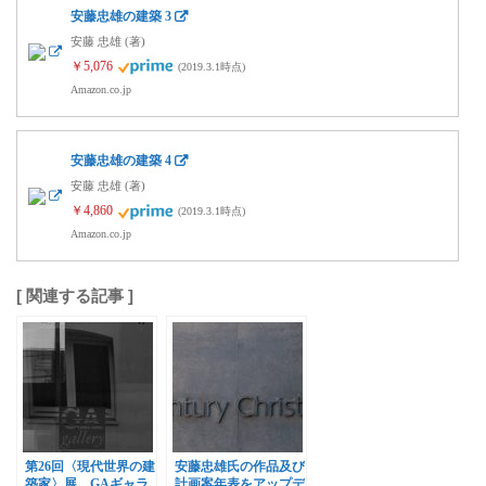
安藤忠雄の建築 3
安藤 忠雄 (著)
￥5,076
(2019.3.1時点)
Amazon.co.jp
安藤忠雄の建築 4
安藤 忠雄 (著)
￥4,860
(2019.3.1時点)
Amazon.co.jp
[ 関連する記事 ]
第26回〈現代世界の建
安藤忠雄氏の作品及び
築家〉展、GAギャラ
計画案年表をアップデ