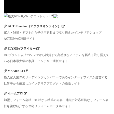
ACTUS online（アクタスオンライン）
家具・雑貨・ギフトから子供用家具まで取り揃えたインテリアショップ
ACTUS公式通販サイト
FLYMEe/フライミー
400ブランド以上のソファから雑貨まで高感度なアイテムを幅広く取り揃えて
いる日本最大級の家具・インテリア通販サイト
MAARKET
輸入家具業界のリーディングカンパニーであるインターオフィスが運営する
世界中から厳選したインテリアプロダクトの通販サイト
ホームプロ
加盟リフォーム会社1,200社から希望の内容・地域に対応可能なリフォーム会
社を複数紹介する住宅リフォームポータルサイト