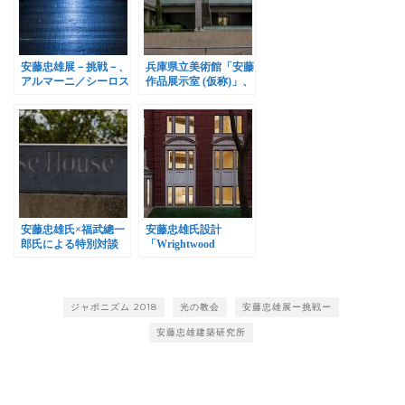
安藤忠雄展－挑戦－、
兵庫県立美術館「安藤
アルマーニ／シーロス
作品展示室 (仮称)」、
で開催
2019年5月オープン予
定
安藤忠雄氏×福武總一
安藤忠雄氏設計
郎氏による特別対談
「Wrightwood
「ベネッセと直島」
659」、2018年10月12
日オープン
ジャポニズム 2018
光の教会
安藤忠雄展ー挑戦ー
安藤忠雄建築研究所