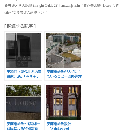
藤忠雄とその記憶 (Insight Guide 2)”][amazonjs asin=”4887062966″ locale=”JP”
title=”安藤忠雄の建築〈3〉”]
[ 関連する記事 ]
第26回〈現代世界の建
安藤忠雄氏が大切にし
築家〉展、GAギャラ
ていることー淡路夢舞
リーで開催
台建築技術研修会
安藤忠雄氏×福武總一
安藤忠雄氏設計
郎氏による特別対談
「Wrightwood