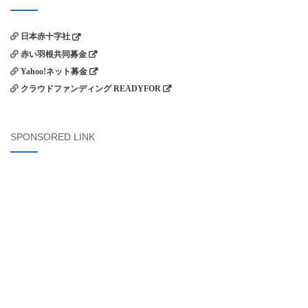
ョ
ン
日本赤十字社
赤い羽根共同募金
Yahoo!ネット募金
クラウドファンディング READYFOR
SPONSORED LINK