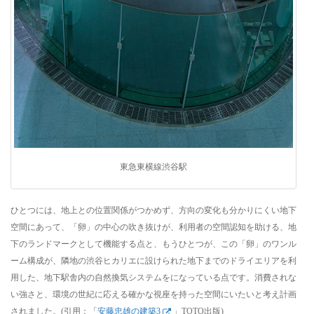
東急東横線渋谷駅
ひとつには、地上との位置関係がつかめず、方向の変化も分かりにくい地下
空間にあって、「卵」の中心の吹き抜けが、利用者の空間認知を助ける、地
下のランドマークとして機能する点と、もうひとつが、この「卵」のワンル
ーム構成が、隣地の渋谷ヒカリエに設けられた地下までのドライエリアを利
用した、地下駅舎内の自然換気システムをになっている点です。消費されな
い強さと、環境の世紀に応える確かな視座を持った空間にいたいと考え計画
されました。(引用：「
安藤忠雄の建築3
」TOTO出版)