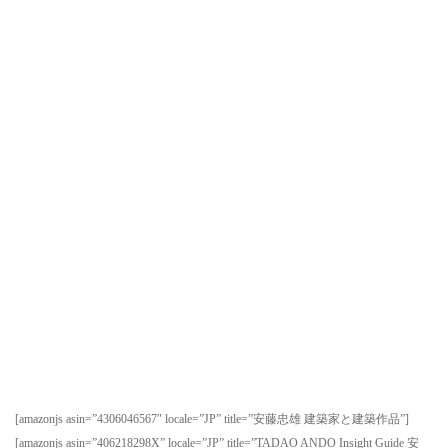
[amazonjs asin=”4306046567″ locale=”JP” title=”安藤忠雄 建築家と建築作品”]
[amazonjs asin=”406218298X” locale=”JP” title=”TADAO ANDO Insight Guide 安