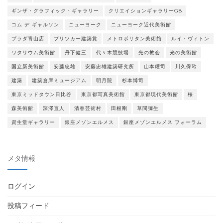
ギンザ・グラフィック・ギャラリー
クリエイションギャラリーG8
コム デ ギャルソン
ニューヨーク
ニューヨーク近代美術館
プラダ青山店
プリツカー建築賞
メトロポリタン美術館
ルイ・ヴィトン
ワタリウム美術館
丹下健三
代々木競技場
光の教会
光の美術館
国立新美術館
安藤忠雄
安藤忠雄建築研究所
山本耀司
川久保玲
建築
建築倉庫ミュージアム
明月院
杉本博司
東京ミッドタウン日比谷
東京都写真美術館
東京都現代美術館
桜
森美術館
深澤直人
清春芸術村
田根剛
草間彌生
資生堂ギャラリー
銀座メゾンエルメス
銀座メゾンエルメス フォーラム
メタ情報
ログイン
投稿フィード