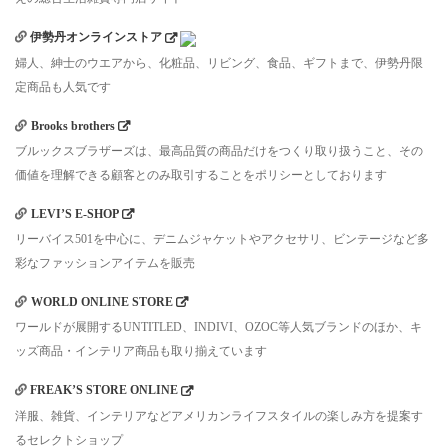
伊勢丹オンラインストア
婦人、紳士のウエアから、化粧品、リビング、食品、ギフトまで、伊勢丹限
定商品も人気です
Brooks brothers
ブルックスブラザーズは、最高品質の商品だけをつくり取り扱うこと、その
価値を理解できる顧客とのみ取引することをポリシーとしております
LEVI’S E-SHOP
リーバイス501を中心に、デニムジャケットやアクセサリ、ビンテージなど多
彩なファッションアイテムを販売
WORLD ONLINE STORE
ワールドが展開するUNTITLED、INDIVI、OZOC等人気ブランドのほか、キ
ッズ商品・インテリア商品も取り揃えています
FREAK’S STORE ONLINE
洋服、雑貨、インテリアなどアメリカンライフスタイルの楽しみ方を提案す
るセレクトショップ