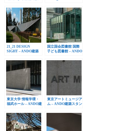
「ベネッセと直島」
659」、2018年10月12
日オープン
21_21 DESIGN
国立国会図書館 国際
SIGHT – ANDO建築
子ども図書館 – ANDO
スタンプラリー[1]
建築スタンプラリー
[2]
東京大学 情報学環・
東京アートミュージア
福武ホール – ANDO建
ム – ANDO建築スタン
築スタンプラリー[3]
プラリー[4]