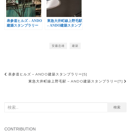
表参道ヒルズ – ANDO
東急大井町線上野毛駅
建築スタンプラリー
– ANDO建築スタンプ
[5]
ラリー[7]
安藤忠雄
建築
投
表参道ヒルズ – ANDO建築スタンプラリー[5]
稿
東急大井町線上野毛駅 – ANDO建築スタンプラリー[7]
ナ
ビ
検
検索
ゲ
索
ー
対
シ
象:
CONTRIBUTION