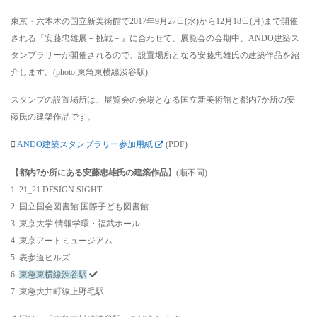
東京・六本木の国立新美術館で2017年9月27日(水)から12月18日(月)まで開催
される『安藤忠雄展－挑戦－』に合わせて、展覧会の会期中、ANDO建築ス
タンプラリーが開催されるので、設置場所となる安藤忠雄氏の建築作品を紹
介します。(photo:東急東横線渋谷駅)
スタンプの設置場所は、展覧会の会場となる国立新美術館と都内7か所の安
藤氏の建築作品です。
ANDO建築スタンプラリー参加用紙
(PDF)
【都内7か所にある安藤忠雄氏の建築作品】
(順不同)
1. 21_21 DESIGN SIGHT
2. 国立国会図書館 国際子ども図書館
3. 東京大学 情報学環・福武ホール
4. 東京アートミュージアム
5. 表参道ヒルズ
6.
東急東横線渋谷駅
7. 東急大井町線上野毛駅