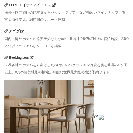
H.I.S. エイチ・アイ・エス
海外・国内旅行の航空券からパッケージツアーなど幅広いラインナップ、豊
富な海外支店、24時間のサポート体制
アゴダ
国内・海外ホテルの格安予約ならagoda！世界中260万軒以上の宿泊施設・3500
万件以上のリアルなクチコミを掲載
Booking.com
世界各地のホテルを対象とした84万軒のバケーション施設を含む世界220ヶ国
以上、8万の目的地別の検索が可能な世界最大級の宿泊予約サイト