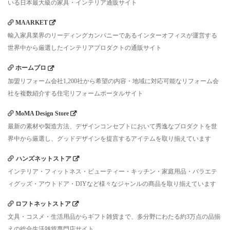
いる日本最大級の家具・インテリア通販サイト
MAARKET
輸入家具業界のリーディングカンパニーであるインターオフィスが運営する
世界中から厳選したインテリアプロダクトの通販サイト
ホームプロ
加盟リフォーム会社1,200社から希望の内容・地域に対応可能なリフォーム会
社を複数紹介する住宅リフォームポータルサイト
MoMA Design Store
最新の素材や製造方法、デザインコンセプトにおいて秀逸なプロダクトを世
界中から厳選し、グッドデザインを提言するアイテムを取り揃えています
ハンズネットストア
インテリア・フィットネス・ビューティー・キッチン・家庭用品・バラエテ
ィグッズ・アウトドア・DIYなど様々なジャンルの商品を取り揃えています
ロフトネットストア
文具・コスメ・生活用品からギフト雑貨まで、多分野にわたる約3万点の品揃
えの総合生活雑貨専門店サイト