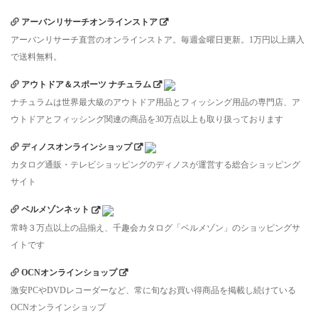
アーバンリサーチオンラインストア
アーバンリサーチ直営のオンラインストア。毎週金曜日更新。1万円以上購入
で送料無料。
アウトドア＆スポーツ ナチュラム
ナチュラムは世界最大級のアウトドア用品とフィッシング用品の専門店、ア
ウトドアとフィッシング関連の商品を30万点以上も取り扱っております
ディノスオンラインショップ
カタログ通販・テレビショッピングのディノスが運営する総合ショッピング
サイト
ベルメゾンネット
常時３万点以上の品揃え、千趣会カタログ「ベルメゾン」のショッピングサ
イトです
OCNオンラインショップ
激安PCやDVDレコーダーなど、常に旬なお買い得商品を掲載し続けている
OCNオンラインショップ