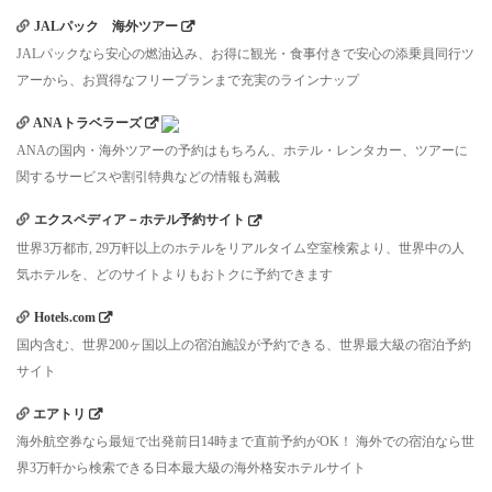
JALパック 海外ツアー
JALパックなら安心の燃油込み、お得に観光・食事付きで安心の添乗員同行ツ
アーから、お買得なフリープランまで充実のラインナップ
ANAトラベラーズ
ANAの国内・海外ツアーの予約はもちろん、ホテル・レンタカー、ツアーに
関するサービスや割引特典などの情報も満載
エクスペディア－ホテル予約サイト
世界3万都市, 29万軒以上のホテルをリアルタイム空室検索より、世界中の人
気ホテルを、どのサイトよりもおトクに予約できます
Hotels.com
国内含む、世界200ヶ国以上の宿泊施設が予約できる、世界最大級の宿泊予約
サイト
エアトリ
海外航空券なら最短で出発前日14時まで直前予約がOK！ 海外での宿泊なら世
界3万軒から検索できる日本最大級の海外格安ホテルサイト