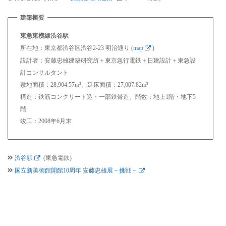
東急東横線渋谷駅
所在地：東京都渋谷区渋谷2-23 明治通り (
map
)
設計者：安藤忠雄建築研究所＋東京急行電鉄＋日建設計＋東急設
計コンサルタント
敷地面積：28,904.57m²、延床面積：27,007.82m²
構造：鉄筋コンクリート造・一部鉄骨造、階数：地上1階・地下5
階
竣工：2008年6月末
渋谷駅
(東急電鉄)
国立新美術館開館10周年 安藤忠雄展－挑戦－