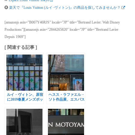
楽天で『Louis Vuitton (ルイ･ヴィトン)』の商品を探してみませんか？
[amazonjs asin=”B007Y46RJS” locale=”JP” title=”Bertrand Lavier: Walt Disney
Productions”][amazonjs asin=”2844265820″ locale=”JP” title=”Bertrand Lavier
Depuis 1969″]
[ 関連する記事 ]
ルイ・ヴィトン、原宿
ヘスス・ラファエル・
に2019春夏メンズポッ
ソト作品展、エスパス
プアップストア[追記
ルイ･ヴィトン東京で
あり]
開催