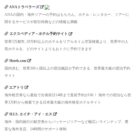
ANAトラベラーズ
ANAの国内・海外ツアーの予約はもちろん、ホテル・レンタカー、ツアーに
関するサービスや割引特典などの情報も満載
エクスペディア－ホテル予約サイト
世界3万都市, 29万軒以上のホテルをリアルタイム空室検索より、世界中の人
気ホテルを、どのサイトよりもおトクに予約できます
Hotels.com
国内含む、世界200ヶ国以上の宿泊施設が予約できる、世界最大級の宿泊予約
サイト
エアトリ
海外航空券なら最短で出発前日14時まで直前予約がOK！ 海外での宿泊なら世
界3万軒から検索できる日本最大級の海外格安ホテルサイト
H.I.S. エイチ・アイ・エス
海外・国内旅行の航空券からパッケージツアーなど幅広いラインナップ、豊
富な海外支店、24時間のサポート体制