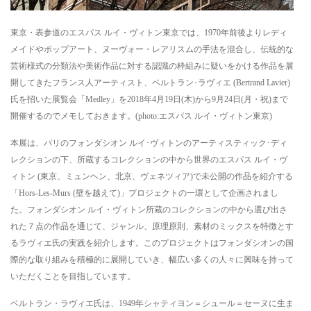
東京・表参道のエスパス ルイ・ヴィトン東京では、1970年前後よりレディ
メイドやポップアート、ヌーヴォー・レアリスムの手法を混合し、伝統的な
芸術様式の分類法や美術作品に対する認識の枠組みに疑いをかける作品を展
開してきたフランス人アーティスト、ベルトラン･ラヴィエ (Bertrand Lavier)
氏を招いた展覧会「Medley」を2018年4月19日(木)から9月24日(月・祝)まで
開催するのでメモしておきます。(photo:エスパス ルイ・ヴィトン東京)
本展は、パリのフォンダシオン ルイ･ヴィトンのアーティスティック･ディ
レクションの下、所蔵するコレクションの中から世界のエスパス ルイ・ヴ
ィトン (東京、ミュンヘン、北京、ヴェネツィア)で未公開の作品を紹介する
「Hors-Les-Murs (壁を越えて)」プロジェクトの一環として企画されまし
た。フォンダシオン ルイ・ヴィトン所蔵のコレクションの中から選び出さ
れた７点の作品を通じて、ジャンル、原理原則、素材のミックスを特徴とす
るラヴィエ氏の実践を紹介します。このプロジェクトはフォンダシオンの国
際的な取り組みを積極的に展開していき、幅広い多くの人々に興味を持って
いただくことを目指しています。
ベルトラン・ラヴィエ氏は、1949年シャティヨン＝シュール＝セーヌに生ま