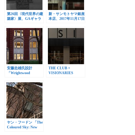
第26回〈現代世界の建
新・サンモトヤマ銀座
築家〉展、GAギャラ
本店、2017年11月17日
リーで開催
グランドオープン
安藤忠雄氏設計
THE CLUB ×
「Wrightwood
VISIONARIES
659」、2018年10月12
FETISH、ギンザ シッ
日オープン
クスで開催
ヤン・フードン 「The
Coloured Sky: New
WomenⅡ」開催