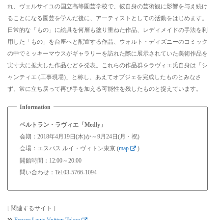
れ、ヴェルサイユの国立高等園芸学校で、彼自身の芸術観に影響を与え続け
ることになる園芸を学んだ後に、アーティストとしての活動をはじめます。
日常的な「もの」に絵具を何層も塗り重ねた作品、レディメイドの手法を利
用した「もの」を台座へと配置する作品、ウォルト・ディズニーのコミック
の中でミッキーマウスがギャラリーを訪れた際に展示されていた美術作品を
実寸大に拡大した作品などを発表。これらの作品群をラヴィエ氏自身は「シ
ャンティエ (工事現場)」と称し、あえてオブジェを完成したものとみなさ
ず、常に立ち戻って再び手を加える可能性を残したものと捉えています。
ベルトラン・ラヴィエ「Medly」
会期：2018年4月19日(木)か～9月24日(月・祝)
会場：エスパス ルイ・ヴィトン東京 (
map
)
開館時間：12:00～20:00
問い合わせ：Tel.03-5766-1094
[ 関連するサイト ]
Espace Louis Vuitton Tokyo