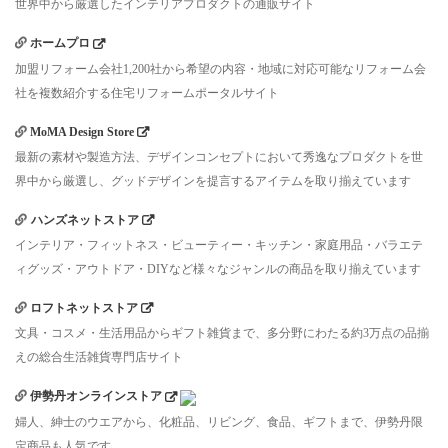
世界中から厳選したインテリアプロダクトの通販サイト
ホームプロ
加盟リフォーム会社1,200社から希望の内容・地域に対応可能なリフォーム会
社を複数紹介する住宅リフォームポータルサイト
MoMA Design Store
最新の素材や製造方法、デザインコンセプトにおいて秀逸なプロダクトを世
界中から厳選し、グッドデザインを提言するアイテムを取り揃えています
ハンズネットストア
インテリア・フィットネス・ビューティー・キッチン・家庭用品・バラエテ
ィグッズ・アウトドア・DIYなど様々なジャンルの商品を取り揃えています
ロフトネットストア
文具・コスメ・生活用品からギフト雑貨まで、多分野にわたる約3万点の品揃
えの総合生活雑貨専門店サイト
伊勢丹オンラインストア
婦人、紳士のウエアから、化粧品、リビング、食品、ギフトまで、伊勢丹限
定商品も人気です