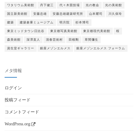
ワタリウム美術館
丹下健三
代々木競技場
光の教会
光の美術館
国立新美術館
安藤忠雄
安藤忠雄建築研究所
山本耀司
川久保玲
建築
建築倉庫ミュージアム
明月院
杉本博司
東京ミッドタウン日比谷
東京都写真美術館
東京都現代美術館
桜
森美術館
深澤直人
清春芸術村
田根剛
草間彌生
資生堂ギャラリー
銀座メゾンエルメス
銀座メゾンエルメス フォーラム
メタ情報
ログイン
投稿フィード
コメントフィード
WordPress.org