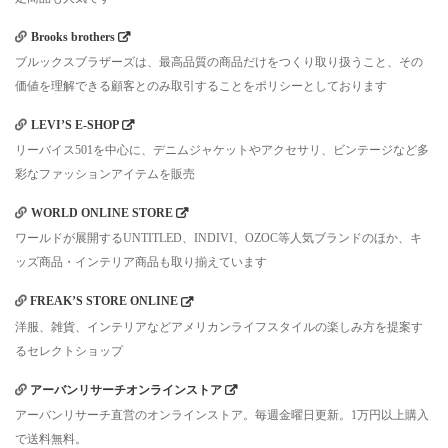
Brooks brothers
ブルックスブラザーズは、最高品質の商品だけをつくり取り扱うこと、その
価値を理解できる顧客とのみ取引することをポリシーとしております
LEVI’S E-SHOP
リーバイス501を中心に、デニムジャケットやアクセサリ、ビンテージなど多
彩なファッションアイテムを販売
WORLD ONLINE STORE
ワールドが展開するUNTITLED、INDIVI、OZOC等人気ブランドのほか、キ
ッズ商品・インテリア商品も取り揃えています
FREAK’S STORE ONLINE
洋服、雑貨、インテリアなどアメリカンライフスタイルの楽しみ方を提案す
るセレクトショップ
アーバンリサーチオンラインストア
アーバンリサーチ直営のオンラインストア。毎週金曜日更新。1万円以上購入
で送料無料。