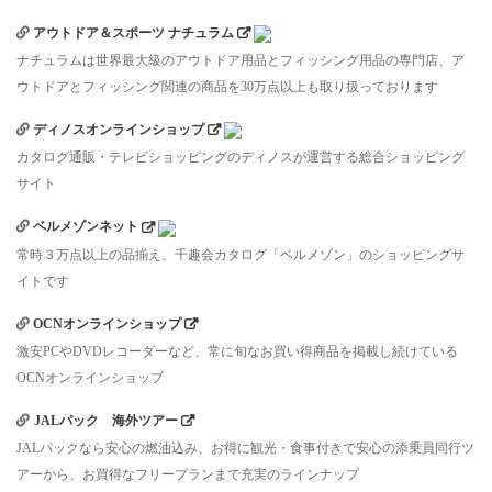
アウトドア＆スポーツ ナチュラム
ナチュラムは世界最大級のアウトドア用品とフィッシング用品の専門店、ア
ウトドアとフィッシング関連の商品を30万点以上も取り扱っております
ディノスオンラインショップ
カタログ通販・テレビショッピングのディノスが運営する総合ショッピング
サイト
ベルメゾンネット
常時３万点以上の品揃え、千趣会カタログ「ベルメゾン」のショッピングサ
イトです
OCNオンラインショップ
激安PCやDVDレコーダーなど、常に旬なお買い得商品を掲載し続けている
OCNオンラインショップ
JALパック 海外ツアー
JALパックなら安心の燃油込み、お得に観光・食事付きで安心の添乗員同行ツ
アーから、お買得なフリープランまで充実のラインナップ