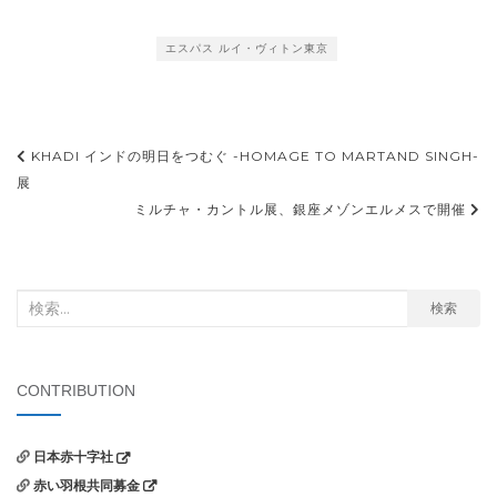
エスパス ルイ・ヴィトン東京
投
KHADI インドの明日をつむぐ -HOMAGE TO MARTAND SINGH-
稿
展
ミルチャ・カントル展、銀座メゾンエルメスで開催
ナ
ビ
ゲ
検
検索
ー
索
シ
対
ョ
象:
CONTRIBUTION
ン
日本赤十字社
赤い羽根共同募金