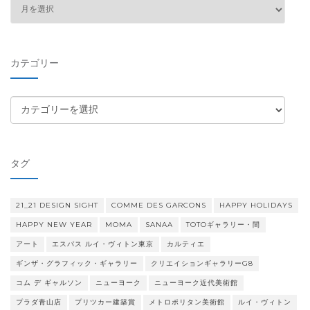
ア
ー
カ
イ
カテゴリー
ブ
カ
テ
ゴ
リ
タグ
ー
21_21 DESIGN SIGHT
COMME DES GARCONS
HAPPY HOLIDAYS
HAPPY NEW YEAR
MOMA
SANAA
TOTOギャラリー・間
アート
エスパス ルイ・ヴィトン東京
カルティエ
ギンザ・グラフィック・ギャラリー
クリエイションギャラリーG8
コム デ ギャルソン
ニューヨーク
ニューヨーク近代美術館
プラダ青山店
プリツカー建築賞
メトロポリタン美術館
ルイ・ヴィトン