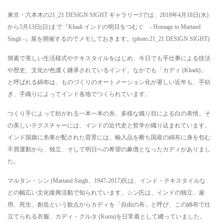
東京・六本木の21_21 DESIGN SIGHT ギャラリー3では、2018年4月18日(水)
から5月13日(日)まで『Khadi インドの明日をつむぐ - Homage to Martand
Singh -』展を開催するのでメモしておきます。(photo:21_21 DESIGN SIGHT)
簡素で美しい生活様式やテキスタイルをはじめ、今日でも手仕事による技法
や歴史、文化が色濃く継承されているインド。なかでも「カディ (Khadi)」
と呼ばれる綿布は、ものづくりのオートメーション化が著しい近年も、手紡
ぎ、手織りによってインド各地でつくられています。
つくり手によって紡がれる一本一本の糸、多様な織り目による白の表情。そ
の美しいテクスチャーには、インドの近代史と哲学が織り込まれています。
インド国旗に糸車が配された背景には、輸入品を断ち国産の綿布に身を包む
不買運動から、独立、そして明日への希望の象徴となったカディがありまし
た。
マルタン・シン (Martand Singh、1947-2017)氏は、インド・テキスタイルな
どの幅広い文化復興活動で知られています。シン氏は、インドの独立、雇
用、死生、創造という観点からカディを「自由の布」と呼び、この綿布で仕
立てられる衣服、カディ・クルタ (Kurta)を日常着として纏っていました。