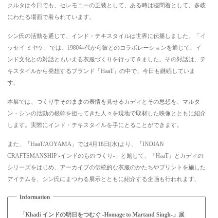
クルタは今日でも、セレモニーの正装として、ある時は寝間着として、多岐
にわたる場面で着られています。
シン氏の活動を通じて、インド・テキスタイルは世界に伝播しました。「イ
ッセイ ミヤケ」では、1980年代から彼とのコラボレーションを通じて、イ
ンド文化との対話ともいえる衣服づくりを行ってきました。その対話は、テ
キスタイルから発想するブランド「HaaT」の中で、今日も継続していま
す。
本展では、つくり手そのままの表情を見せるカディとその思想を、マルタ
ン・シンの活動の根幹を担ってきた人々を現地で取材した映像とともに紹介
します。実際にインド・テキスタイルを手にとることができます。
また、「HaaT/AOYAMA」では4月18日(水)より、「INDIAN
CRAFTSMANSHIP -インドのものづくり-」と題して、「HaaT」とカディの
シリーズをはじめ、アーカイブの伝統的な衣服のかたちやプリントを施した
アイテムを、シン氏にまつわる展示とともに紹介する企画も行われます。
「Khadi インドの明日をつむぐ -Homage to Martand Singh-」展