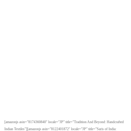
[amazonjs asin=”8174360840″ locale=”JP” title=”Tradition And Beyond: Handcrafted
Indian Textiles”][amazonjs asin=”8122401872″ locale=”JP” title=”Saris of India: