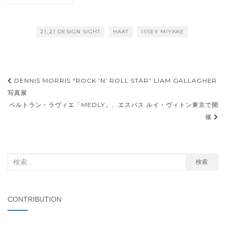
659」、2018年10月12
日オープン
21_21 DESIGN SIGHT
HAAT
ISSEY MIYAKE
投
DENNIS MORRIS “ROCK ‘N’ ROLL STAR” LIAM GALLAGHER
稿
写真展
ベルトラン・ラヴィエ「MEDLY」、エスパス ルイ・ヴィトン東京で開
ナ
催
ビ
ゲ
ー
検
検索
シ
索
ョ
対
象:
ン
CONTRIBUTION