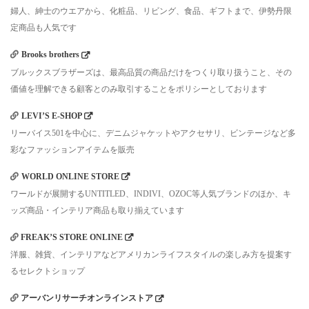
婦人、紳士のウエアから、化粧品、リビング、食品、ギフトまで、伊勢丹限
定商品も人気です
Brooks brothers
ブルックスブラザーズは、最高品質の商品だけをつくり取り扱うこと、その
価値を理解できる顧客とのみ取引することをポリシーとしております
LEVI’S E-SHOP
リーバイス501を中心に、デニムジャケットやアクセサリ、ビンテージなど多
彩なファッションアイテムを販売
WORLD ONLINE STORE
ワールドが展開するUNTITLED、INDIVI、OZOC等人気ブランドのほか、キ
ッズ商品・インテリア商品も取り揃えています
FREAK’S STORE ONLINE
洋服、雑貨、インテリアなどアメリカンライフスタイルの楽しみ方を提案す
るセレクトショップ
アーバンリサーチオンラインストア