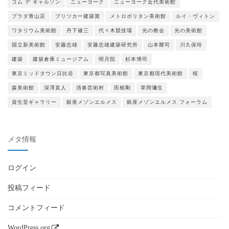
コム デ ギャルソン
ニューヨーク
ニューヨーク近代美術館
プラダ青山店
プリツカー建築賞
メトロポリタン美術館
ルイ・ヴィトン
ワタリウム美術館
丹下健三
代々木競技場
光の教会
光の美術館
国立新美術館
安藤忠雄
安藤忠雄建築研究所
山本耀司
川久保玲
建築
建築倉庫ミュージアム
明月院
杉本博司
東京ミッドタウン日比谷
東京都写真美術館
東京都現代美術館
桜
森美術館
深澤直人
清春芸術村
田根剛
草間彌生
資生堂ギャラリー
銀座メゾンエルメス
銀座メゾンエルメス フォーラム
メタ情報
ログイン
投稿フィード
コメントフィード
WordPress.org