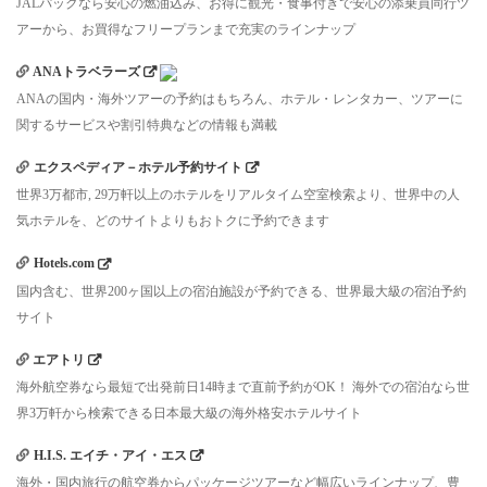
JALパックなら安心の燃油込み、お得に観光・食事付きで安心の添乗員同行ツ
アーから、お買得なフリープランまで充実のラインナップ
ANAトラベラーズ
ANAの国内・海外ツアーの予約はもちろん、ホテル・レンタカー、ツアーに
関するサービスや割引特典などの情報も満載
エクスペディア－ホテル予約サイト
世界3万都市, 29万軒以上のホテルをリアルタイム空室検索より、世界中の人
気ホテルを、どのサイトよりもおトクに予約できます
Hotels.com
国内含む、世界200ヶ国以上の宿泊施設が予約できる、世界最大級の宿泊予約
サイト
エアトリ
海外航空券なら最短で出発前日14時まで直前予約がOK！ 海外での宿泊なら世
界3万軒から検索できる日本最大級の海外格安ホテルサイト
H.I.S. エイチ・アイ・エス
海外・国内旅行の航空券からパッケージツアーなど幅広いラインナップ、豊