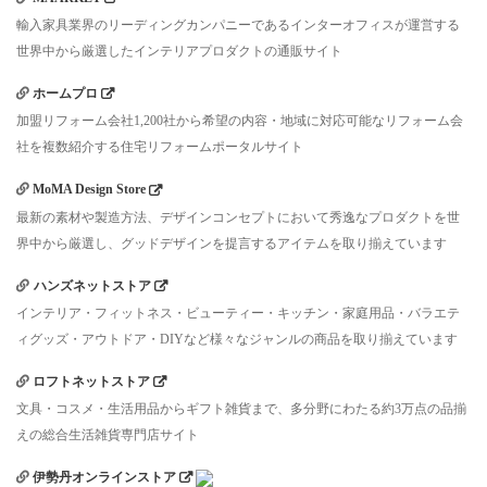
輸入家具業界のリーディングカンパニーであるインターオフィスが運営する
世界中から厳選したインテリアプロダクトの通販サイト
ホームプロ
加盟リフォーム会社1,200社から希望の内容・地域に対応可能なリフォーム会
社を複数紹介する住宅リフォームポータルサイト
MoMA Design Store
最新の素材や製造方法、デザインコンセプトにおいて秀逸なプロダクトを世
界中から厳選し、グッドデザインを提言するアイテムを取り揃えています
ハンズネットストア
インテリア・フィットネス・ビューティー・キッチン・家庭用品・バラエテ
ィグッズ・アウトドア・DIYなど様々なジャンルの商品を取り揃えています
ロフトネットストア
文具・コスメ・生活用品からギフト雑貨まで、多分野にわたる約3万点の品揃
えの総合生活雑貨専門店サイト
伊勢丹オンラインストア