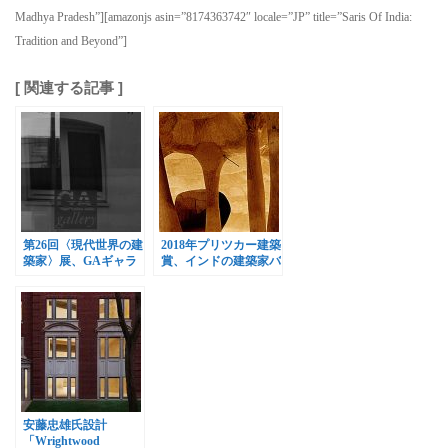
Madhya Pradesh”][amazonjs asin=”8174363742″ locale=”JP” title=”Saris Of India:
Tradition and Beyond”]
[ 関連する記事 ]
第26回〈現代世界の建
2018年プリツカー建築
築家〉展、GAギャラ
賞、インドの建築家バ
リーで開催
ルクリシュナ・ドーシ
氏が授賞
安藤忠雄氏設計
「Wrightwood