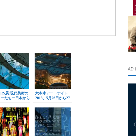
AD 
ARS展:現代美術の
六本木アートナイト
ターたちー日本から
2018、5月26日から27
界へ、森美術館で開
日まで開催