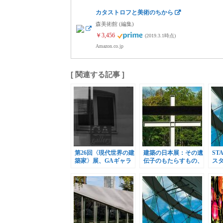
カタストロフと美術のちから
森美術館 (編集)
￥3,456
(2019.3.1時点)
Amazon.co.jp
[ 関連する記事 ]
第26回〈現代世界の建
建築の日本展：その遺
ST
築家〉展、GAギャラ
伝子のもたらすもの、
ス
リーで開催
2018年4月25日より開
世
催
催