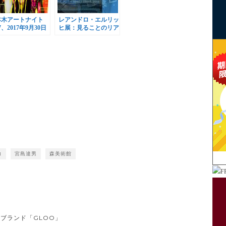
本木アートナイト
レアンドロ・エルリッ
17、2017年9月30日
ヒ展：見ることのリア
ら開催
ル、森美術館で開催
コ
宮島達男
森美術館
ブランド「GLOO」