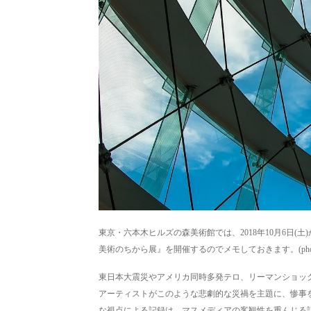
東京・六本木ヒルズの森美術館では、2018年10月6日(土)
美術のちから展』を開催するのでメモしておきます。(ph
東日本大震災やアメリカ同時多発テロ、リーマンショック
アーティストがこのような悲劇的な災禍を主題に、惨事
な視点による記録は、マスメディアの客観性を重んじる