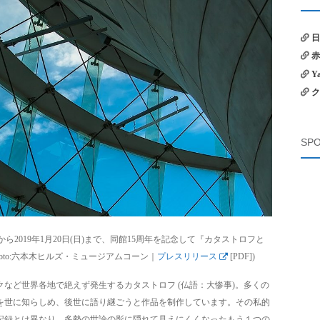
日
赤
Y
ク
SPO
から2019年1月20日(日)まで、同館15周年を記念して『カタストロフと
oto:六本木ヒルズ・ミュージアムコーン｜
プレスリリース
[PDF])
など世界各地で絶えず発生するカタストロフ (仏語：大惨事)。多くの
を世に知らしめ、後世に語り継ごうと作品を制作しています。その私的
記録とは異なり、多勢の世論の影に隠れて見えにくくなったもう１つの