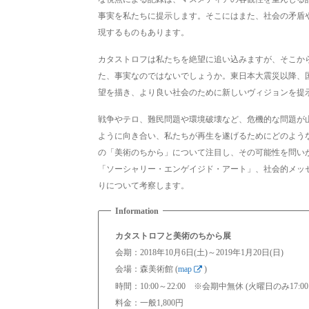
事実を私たちに提示します。そこにはまた、社会の矛盾
現するものもあります。
カタストロフは私たちを絶望に追い込みますが、そこか
た、事実なのではないでしょうか。東日本大震災以降、
望を描き、より良い社会のために新しいヴィジョンを提
戦争やテロ、難民問題や環境破壊など、危機的な問題が
ように向き合い、私たちが再生を遂げるためにどのよう
の「美術のちから」について注目し、その可能性を問い
「ソーシャリー・エンゲイジド・アート」、社会的メッ
りについて考察します。
カタストロフと美術のちから展
会期：2018年10月6日(土)～2019年1月20日(日)
会場：森美術館 (
map
)
時間：10:00～22:00 ※会期中無休 (火曜日のみ17:0
料金：一般1,800円