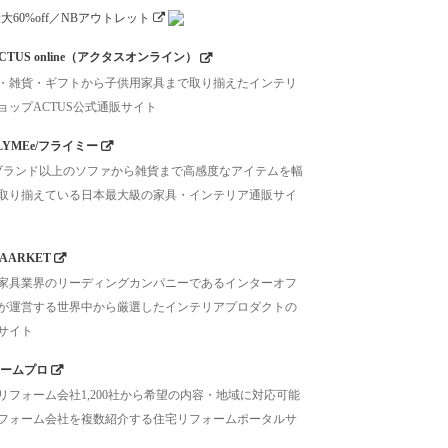
CTUS online（アクタスオンライン）
・雑貨・ギフトから子供用家具まで取り揃えたインテリ
ョップACTUS公式通販サイト
LYMEe/フライミー
0ブランド以上のソファから雑貨まで高感度なアイテムを幅
取り揃えている日本最大級の家具・インテリア通販サイ
AARKET
家具業界のリーディングカンパニーであるインターオフ
が運営する世界中から厳選したインテリアプロダクトの
サイト
ームプロ
リフォーム会社1,200社から希望の内容・地域に対応可能
フォーム会社を複数紹介する住宅リフォームポータルサ