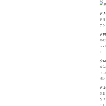
A
家具
アシ
F
40
広く
ト
M
輸入
ィス
通販
ホ
加盟
なリ
イト