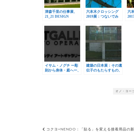
津森千里の仕事展、
六本木クロッシング
六
21_21 DESIGN
2019展：つないでみ
20
SIGHT ギャラリー3で
る、森美術館で開催
か
開催
イサム・ノグチ ー彫
建築の日本展：その遺
刻から身体・庭へー、
伝子のもたらすもの、
東京オペラシティで開
森美術館で開催
催
オノ・ヨー
投
コクヨ×NENDO：「貼る」を変える接着用品の新