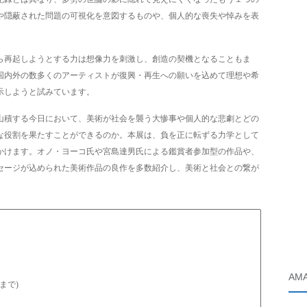
や隠蔽された問題の可視化を意図するものや、個人的な喪失や悼みを表
ら再起しようとする力は想像力を刺激し、創造の契機となることもま
国内外の数多くのアーティストが復興・再生への願いを込めて理想や希
示しようと試みています。
山積する今日において、美術が社会を襲う大惨事や個人的な悲劇とどの
な役割を果たすことができるのか。本展は、負を正に転ずる力学として
かけます。オノ・ヨーコ氏や宮島達男氏による鑑賞者参加型の作品や、
セージが込められた美術作品の良作を多数紹介し、美術と社会との繋が
AM
0まで)