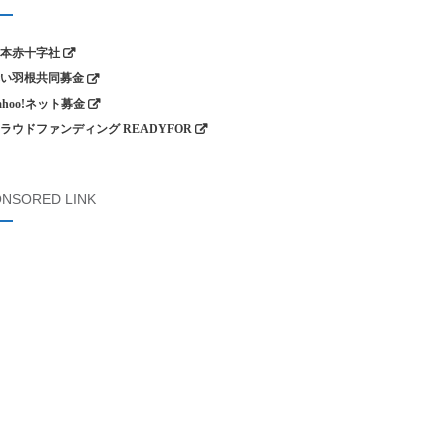
本赤十字社
い羽根共同募金
ahoo!ネット募金
ラウドファンディング READYFOR
NSORED LINK