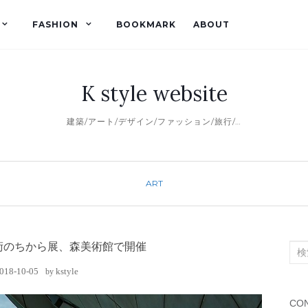
FASHION
BOOKMARK
ABOUT
K style website
建築/アート/デザイン/ファッション/旅行/…
ART
術のちから展、森美術館で開催
検
索
018-10-05
kstyle
by
対
象:
CON