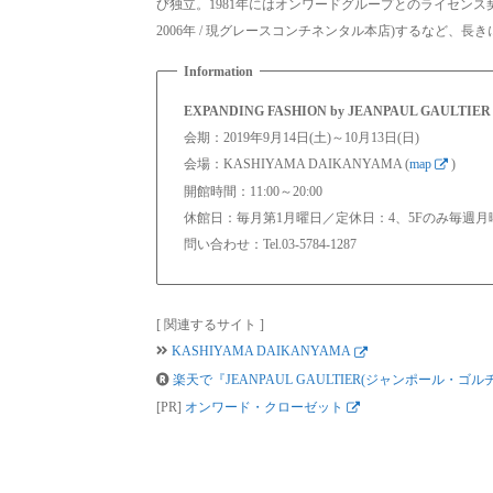
び独立。1981年にはオンワードグループとのライセンス
2006年 / 現グレースコンチネンタル本店)するなど
EXPANDING FASHION by JEANPAUL GAULTIER
会期：2019年9月14日(土)～10月13日(日)
会場：KASHIYAMA DAIKANYAMA (
map
)
開館時間：11:00～20:00
休館日：毎月第1月曜日／定休日：4、5Fのみ毎週月
問い合わせ：Tel.03-5784-1287
[ 関連するサイト ]
KASHIYAMA DAIKANYAMA
楽天で『JEANPAUL GAULTIER(ジャンポール・
[PR]
オンワード・クローゼット