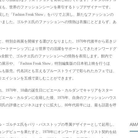
在も、世界のファッションシーンを牽引するトップデザイナーです。
「Fashion Freak Show」をパリで上演し、新たなファッションの
いました。ゴルチエ氏のファッションへの情熱は衣服にとどまらず、あ
、特別企画展を開催する運びとなりました。1970年代後半から若きジ
のパートナーシップにより世界での活躍をサポートしてきたオンワードグ
NYAMA全館で、ゴルチエ氏のファッションへの情熱を表現します。館内で
、「Fashion Freak Show」特別編集版の日本初上映を行うほ
ムも販売。代名詞とも言えるブルーストライプで彩られたカフェでは、
リエイションを五感で楽しむことができます。
れ、1970年、18歳の誕生日にピエール・カルダンでキャリアをスター
エール・カルダンに在籍した後、1976年、自身のファッションハウス
同氏の評価とビジネスはすぐに拡大し、80年代前半には、最も話題を呼
AM
ール・ゴルチエ氏をパリ・バスストップの専属デザイナーとして起用し、
ョンデビューを果たすと、1978年にオンワードとスティリスト契約を結