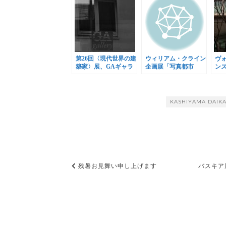
第26回〈現代世界の建
ウィリアム・クライン
ヴ
築家〉展、GAギャラ
企画展「写真都市
ン
リーで開催
展」、21_21 DESIGN
20
SIGHTで開催
催
KASHIYAMA DAIK
投
残暑お見舞い申し上げます
バスキア
稿
ナ
ビ