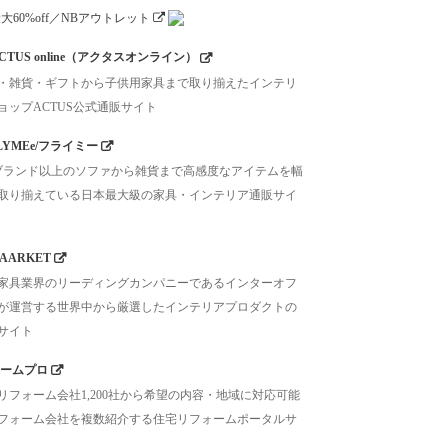
CTUS online（アクタスオンライン）
・雑貨・ギフトから子供用家具まで取り揃えたインテリ
ョップACTUS公式通販サイト
LYMEe/フライミー
0ブランド以上のソファから雑貨まで高感度なアイテムを幅
取り揃えている日本最大級の家具・インテリア通販サイ
AARKET
家具業界のリーディングカンパニーであるインターオフ
が運営する世界中から厳選したインテリアプロダクトの
サイト
ームプロ
リフォーム会社1,200社から希望の内容・地域に対応可能
フォーム会社を複数紹介する住宅リフォームポータルサ