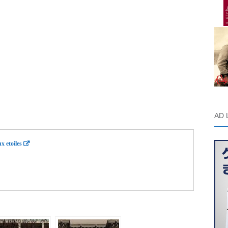
AD 
x etoiles