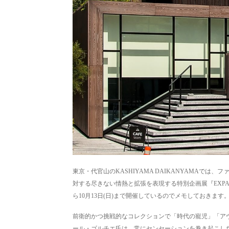
東京・代官山のKASHIYAMA DAIKANYAMAで
対する尽きない情熱と拡張を表現する特別企画展『EXPANDING F
ら10月13日(日)まで開催しているのでメモしておきます。(pho
前衛的かつ挑戦的なコレクションで「時代の寵児」「ア
ール・ゴルチエ氏は、常にセンセーションを巻き起こし