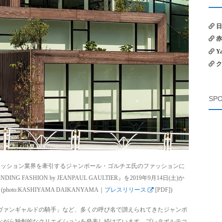
日
赤
Y
ク
SPO
は、ファッション業界を牽引するジャンポール・ゴルチエ氏のファッションに
ASHION by JEANPAUL GAULTIER』を2019年9月14日(土)か
to:KASHIYAMA DAIKANYAMA｜
プレスリリース
[PDF])
ヴァンギャルドの騎手」など、多くの呼び名で讃えられてきたジャンポ
ながら独創的なクリエイションを発表し続けています。プレタポルテコ