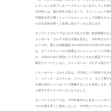
レクションを終了しオートクチュールに注力している現
2018年には、彼の半生を歌とダンス、ファッションで表現した
可能性を切り開くミュージカルショーとして話題をさら
らゆる芸術分野へと拡張し続けていると言えます。
オンワードグループはゴルチエ氏との深い友好関係のもと
ャンポール・ゴルチエ氏の才能を見出し、1981年から
ループの、新たな体験施設 KASHIYAMA DAIKA
は、オートクチュールの貴重なコレクションピース13体の展示や
か、今回のために特別にリプロダクトされた限定アイテ
限定スイーツとともに、ジャンポール・ゴルチエ氏のク
ジャンポール・ゴルチエ氏は、1952年にパリ郊外で生ま
ト。ジャック・エステレル、ジャンパトゥ、そして再びピ
を構え初のショーをパリで開催することを決意します。
ぶ若手デザイナーの一人となりました。
オンワードグループは、1970年後半から若きジャンポ
その才能を早くに見出しました。1976年にパリコレクシ