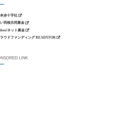
本赤十字社
い羽根共同募金
ahoo!ネット募金
ラウドファンディング READYFOR
NSORED LINK