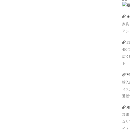
A
家具
アシ
F
40
広く
ト
M
輸入
ィス
通販
ホ
加盟
なリ
イト