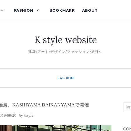
FASHION
BOOKMARK
ABOUT
K style website
建築/アート/デザイン/ファッション/旅行/…
FASHION
KASHIYAMA DAIKANYAMAで開催
検
索
019-09-20
kstyle
by
対
象:
CON