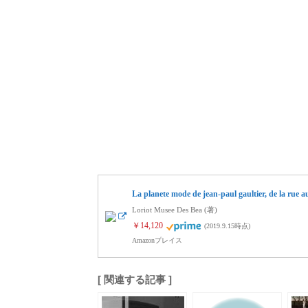
La planete mode de jean-paul gaultier, de la rue au
Loriot Musee Des Bea (著)
￥14,120
(2019.9.15時点)
Amazonプレイス
[ 関連する記事 ]