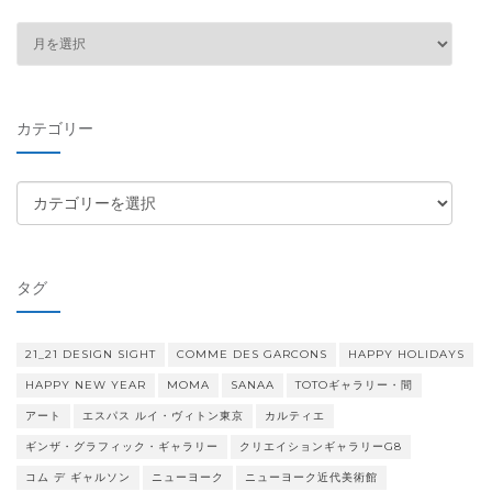
ア
ー
カ
イ
カテゴリー
ブ
カ
テ
ゴ
リ
タグ
ー
21_21 DESIGN SIGHT
COMME DES GARCONS
HAPPY HOLIDAYS
HAPPY NEW YEAR
MOMA
SANAA
TOTOギャラリー・間
アート
エスパス ルイ・ヴィトン東京
カルティエ
ギンザ・グラフィック・ギャラリー
クリエイションギャラリーG8
コム デ ギャルソン
ニューヨーク
ニューヨーク近代美術館