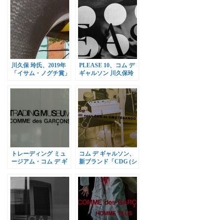
川久保 玲氏、2019年
PLEASE 10、コム デ
「イサム・ノグチ賞」
ギャルソン 川久保玲
受賞
氏を特集
トレーディング ミュ
コム デ ギャルソン、
ージアム・コム デ ギ
新ブランド「CDG (シ
ャルソン、2017年9月1
ーディージー)」直営
日オープン
店オープン