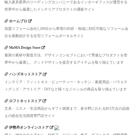
輸入家具業界のリーディングカンパニーであるインターオフィスが運営する
世界中から厳選したインテリアプロダクトの通販サイト
ホームプロ
加盟リフォーム会社1,200社から希望の内容・地域に対応可能なリフォーム会
社を複数紹介する住宅リフォームポータルサイト
MoMA Design Store
最新の素材や製造方法、デザインコンセプトにおいて秀逸なプロダクトを世
界中から厳選し、グッドデザインを提言するアイテムを取り揃えています
ハンズネットストア
インテリア・フィットネス・ビューティー・キッチン・家庭用品・バラエテ
ィグッズ・アウトドア・DIYなど様々なジャンルの商品を取り揃えています
ロフトネットストア
文具・コスメ・生活用品からギフト雑貨まで、多分野にわたる約3万点の品揃
えの総合生活雑貨専門店サイト
伊勢丹オンラインストア