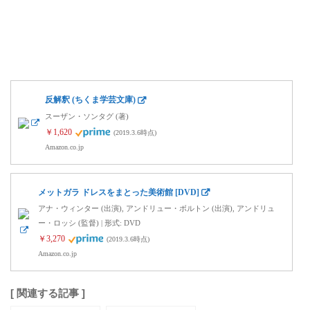
反解釈 (ちくま学芸文庫)
スーザン・ソンタグ (著)
￥1,620
(2019.3.6時点)
Amazon.co.jp
メットガラ ドレスをまとった美術館 [DVD]
アナ・ウィンター (出演), アンドリュー・ボルトン (出演), アンドリュ
ー・ロッシ (監督) | 形式: DVD
￥3,270
(2019.3.6時点)
Amazon.co.jp
[ 関連する記事 ]