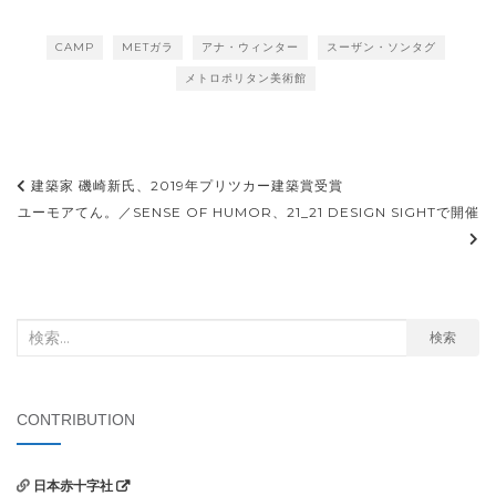
催
CAMP
METガラ
アナ・ウィンター
スーザン・ソンタグ
メトロポリタン美術館
投
建築家 磯崎新氏、2019年プリツカー建築賞受賞
稿
ユーモアてん。／SENSE OF HUMOR、21_21 DESIGN SIGHTで開催
ナ
ビ
ゲ
検
検索
ー
索
シ
対
ョ
象:
CONTRIBUTION
ン
日本赤十字社