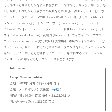
える感性へと発展したかを読み解きます。出品作品は、婦人服、紳士服、彫
刻、絵画、17世紀から現在までの絵画など約200点、参加デザイナーは、ヴ
ァージル・アブロー (OFF-WHITE c/o VIRGIL ABLOH)、クリストバル・バ
レンシアガ (Balenciaga)、トム・ブラウン (Thom Browne)、サラ・バートン
(Alexander McQueen)、カール・ラガーフェルド (Chanel、Chloe、Fendi)、川
久保玲 (Comme des Garcons)、高橋盾 (Undercover)、ヴィヴィアン・ウエスト
ウッド (Vivienne Westwood)など約60組 (敬称略)、本展のメインスポンサーは
グッチ(Gucci)、サポートするのは本展のオープニングを飾る「ファッション
界のアカデミー賞」とも称される「METガラ」を主催するファッション誌
「VOGUE」の発行元であるコンデナストとなります。
Camp: Notes on Fashion
会期：2019年5月9日(木)～9月8日(日)
会場：メトロポリタン美術館 (
map
)
開館時間：10:00～17:30 ※金・土は21:00まで
問い合わせ：Tel.＋1 212-535-7710