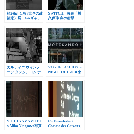
第26回〈現代世界の建
SWITCH、特集「川
築家〉展、GAギャラ
久保玲 白の衝撃
リーで開催
COMME des
GARCONS HOMME
PLUS」
カルティエ ヴィンテ
VOGUE FASHION’S
ージ タンク、コム デ
NIGHT OUT 2018 東
ギャルソン青山店で展
京、9月15日開催
示販売
YOHJI YAMAMOTO
Rei Kawakubo /
× Mika Ninagawa写真
Comme des Garçons、
展、9月9日から開催
METで9月4日まで開