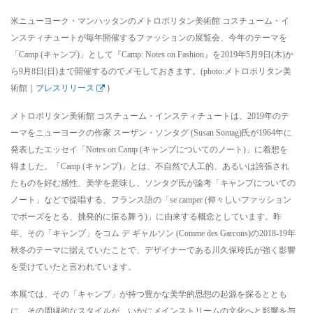
米ニューヨーク・マンハッタンのメトロポリタン美術館 コスチューム・イ
ンスティチュートが毎年開催するファッションの展覧会、今年のテーマを
「Camp (キャンプ)」として『Camp: Notes on Fashion』を2019年5月9日(木)か
ら9月8日(日)まで開催するのでメモしておきます。(photo:メトロポリタン美
術館｜
プレスリリース
)
メトロポリタン美術館 コスチューム・インスティチュートは、2019年のテ
ーマをニューヨークの作家 スーザン・ソンタグ (Susan Sontag)氏が1964年に
発表したエッセイ「Notes on Camp (キャンプについてのノート)」に着想を
得ました。「Camp (キャンプ)」とは、不自然で人工的、あるいは誇張され
たものを好む感性、美学を意味し、ソンタグ氏が論考「キャンプについての
ノート」などで提唱する、フランス語の「se camper (仰々しいファッション
でポーズをとる、挑発的に振る舞う)」に由来する概念としています。昨
年、その「キャンプ」をコム デ ギャルソン (Comme des Garcons)の2018-19年
秋冬のテーマに据えていたことで、デザイナーである川久保玲氏が強く影響
を受けていたと言われています。
本展では、その「キャンプ」が持つ豊かな美学的思想の起源を探るととも
に、その周縁的なスタイルが、いかにメインストリームの文化へと影響を与