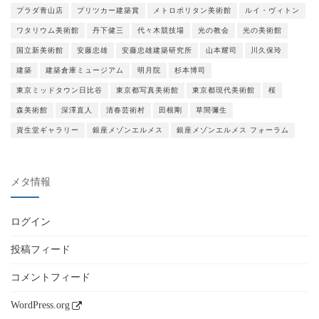
プラダ青山店
プリツカー建築賞
メトロポリタン美術館
ルイ・ヴィトン
ワタリウム美術館
丹下健三
代々木競技場
光の教会
光の美術館
国立新美術館
安藤忠雄
安藤忠雄建築研究所
山本耀司
川久保玲
建築
建築倉庫ミュージアム
明月院
杉本博司
東京ミッドタウン日比谷
東京都写真美術館
東京都現代美術館
桜
森美術館
深澤直人
清春芸術村
田根剛
草間彌生
資生堂ギャラリー
銀座メゾンエルメス
銀座メゾンエルメス フォーラム
メタ情報
ログイン
投稿フィード
コメントフィード
WordPress.org