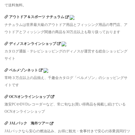
で送料無料。
アウトドア＆スポーツ ナチュラム
ナチュラムは世界最大級のアウトドア用品とフィッシング用品の専門店、ア
ウトドアとフィッシング関連の商品を30万点以上も取り扱っております
ディノスオンラインショップ
カタログ通販・テレビショッピングのディノスが運営する総合ショッピング
サイト
ベルメゾンネット
常時３万点以上の品揃え、千趣会カタログ「ベルメゾン」のショッピングサ
イトです
OCNオンラインショップ
激安PCやDVDレコーダーなど、常に旬なお買い得商品を掲載し続けている
OCNオンラインショップ
JALパック 海外ツアー
JALパックなら安心の燃油込み、お得に観光・食事付きで安心の添乗員同行ツ