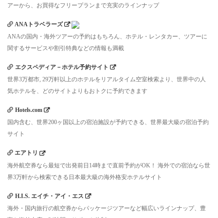
アーから、お買得なフリープランまで充実のラインナップ
ANAトラベラーズ
ANAの国内・海外ツアーの予約はもちろん、ホテル・レンタカー、ツアーに
関するサービスや割引特典などの情報も満載
エクスペディア－ホテル予約サイト
世界3万都市, 29万軒以上のホテルをリアルタイム空室検索より、世界中の人
気ホテルを、どのサイトよりもおトクに予約できます
Hotels.com
国内含む、世界200ヶ国以上の宿泊施設が予約できる、世界最大級の宿泊予約
サイト
エアトリ
海外航空券なら最短で出発前日14時まで直前予約がOK！ 海外での宿泊なら世
界3万軒から検索できる日本最大級の海外格安ホテルサイト
H.I.S. エイチ・アイ・エス
海外・国内旅行の航空券からパッケージツアーなど幅広いラインナップ、豊