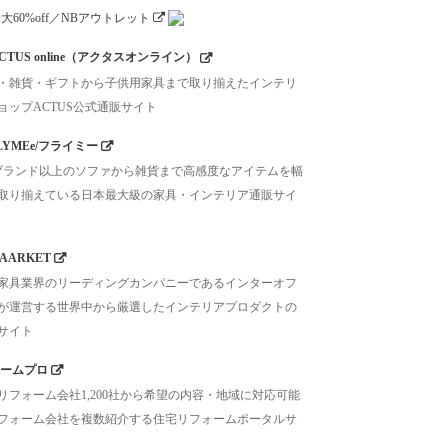
CTUS online（アクタスオンライン）
・雑貨・ギフトから子供用家具まで取り揃えたインテリ
ョップACTUS公式通販サイト
LYMEe/フライミー
0ブランド以上のソファから雑貨まで高感度なアイテムを幅
取り揃えている日本最大級の家具・インテリア通販サイ
AARKET
家具業界のリーディングカンパニーであるインターオフ
が運営する世界中から厳選したインテリアプロダクトの
サイト
ームプロ
リフォーム会社1,200社から希望の内容・地域に対応可能
フォーム会社を複数紹介する住宅リフォームポータルサ