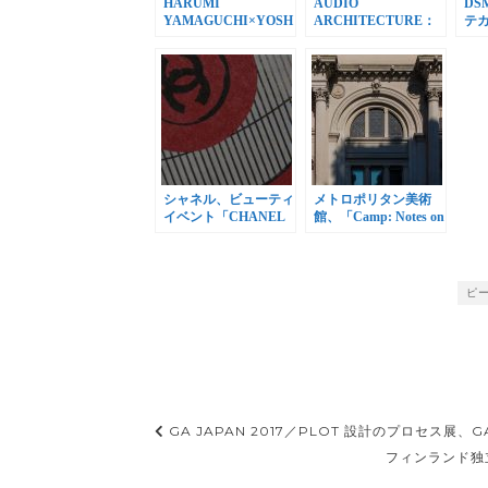
HARUMI
AUDIO
DS
YAMAGUCHI×YOSH
ARCHITECTURE：
テカ
IROTTEN Harumi’s
音のアーキテクチャ
日
Summer
展、21_21 DESIGN
ン
SIGHTで開催
シャネル、ビューティ
メトロポリタン美術
イベント「CHANEL
館、「Camp: Notes on
MATSURI」全国3都
Fashion」開催
市で開催
ピ
投
GA JAPAN 2017／PLOT 設計のプロセス展
稿
フィンランド独立1