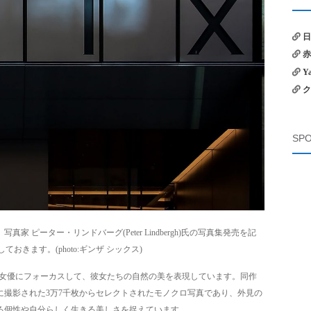
日
赤
Y
ク
SPO
 ピーター・リンドバーグ(Peter Lindbergh)氏の写真集発売を記
ておきます。(photo:ギンザ シックス)
14人の世界的女優にフォーカスして、彼女たちの自然の美を表現しています。同作
めに撮影された3万7千枚からセレクトされたモノクロ写真であり、外見の
る個性や自分らしく生きる美しさを捉えています。