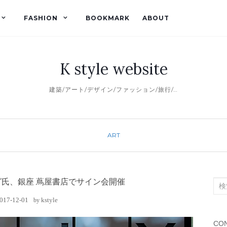
FASHION
BOOKMARK
ABOUT
K style website
建築/アート/デザイン/ファッション/旅行/…
ART
氏、銀座 蔦屋書店でサイン会開催
検
索
017-12-01
kstyle
by
対
象:
CON