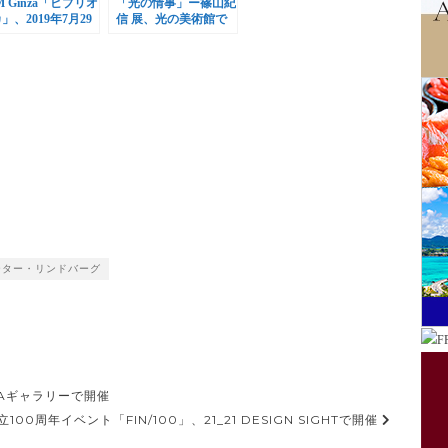
M Ginza「ビブリオ
「光の情事」ー篠山紀
」、2019年7月29
信 展、光の美術館で
リニューアルオープ
開催
ーター・リンドバーグ
、GAギャラリーで開催
00周年イベント「FIN/100」、21_21 DESIGN SIGHTで開催