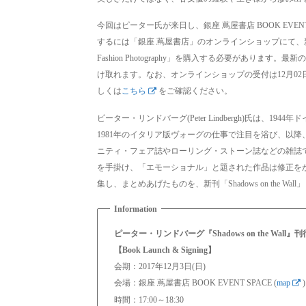
今回はピーター氏が来日し、銀座 蔦屋書店 BOOK EVE
するには「銀座 蔦屋書店」のオンラインショップにて、新刊の「Shadow
Fashion Photography」を購入する必要があり
け取れます。なお、オンラインショップの受付は12月02
しくは
こちら
をご確認ください。
ピーター・リンドバーグ(Peter Lindbergh)氏は
1981年のイタリア版ヴォーグの仕事で注目を浴び、以
ニティ・フェア誌やローリング・ストーン誌などの雑誌で
を手掛け、「エモーショナル」と題された作品は修正を
集し、まとめあげたものを、新刊「Shadows on the Wa
ピーター・リンドバーグ『Shadows on the Wall』
【Book Launch & Signing】
会期：2017年12月3日(日)
会場：銀座 蔦屋書店 BOOK EVENT SPACE (
map
)
時間：17:00～18:30