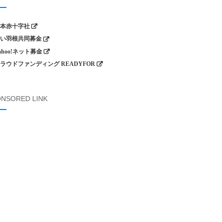
本赤十字社
い羽根共同募金
ahoo!ネット募金
ラウドファンディング READYFOR
NSORED LINK