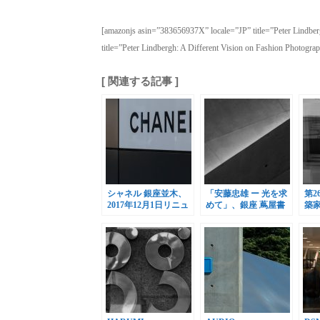
[amazonjs asin=”383656937X” locale=”JP” title=”Peter Lindbe
title=”Peter Lindbergh: A Different Vision on Fashion Photogra
[ 関連する記事 ]
シャネル 銀座並木、
「安藤忠雄 ー 光を求
第2
2017年12月1日リニュ
めて」、銀座 蔦屋書
築
ーアルオープン
店 GINZA ATRIUMで
リ
開催