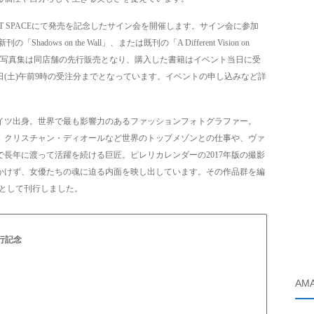
NT SPACEにて発売を記念したサイン会を開催します。サイン会に参加
s on the Wall」、または既刊の「A Different Vision on
ます。最新の写真集は同店舗の先行販売となり、購入した書籍はイベント当日に受
日(土)午前9時の受注分までとなっています。イベントの申し込みなど詳
、1944年ドイツ出身。世界で最も影響力のあるファッションフォトグラファー。
降、クリスチャン・ディオールなど世界のトップメゾンとの仕事や、ヴァ
長年に渡って活躍を続ける巨匠。ピレリカレンダーの2017年版の撮影
かけず、女優たちの魂に迫る内面を映し出しています。その作品群を編
ll」として刊行しました。
刊行記念
AM