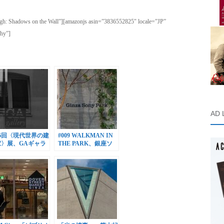
rgh: Shadows on the Wall”][amazonjs asin=”3836552825″ locale=”JP”
phy”]
AD 
6回〈現代世界の建
#009 WALKMAN IN
家〉展、GAギャラ
THE PARK、銀座ソ
ーで開催
ニーパークで開催