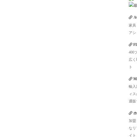
A
家具
アシ
F
40
広く
ト
M
輸入
ィス
通販
ホ
加盟
なリ
イト