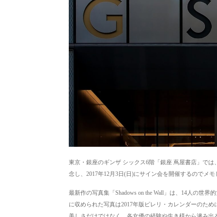
東京・銀座のギンザ シックス6階「銀座 蔦屋書店」では、写真家
念し、2017年12月3日(日)にサイン会を開催するのでメモし
最新作の写真集「Shadows on the Wall」は、
に収められた写真は2017年版ピレリ・カレンダーのた
美しさだけではなく、各女優の経験や生き様から滲み出