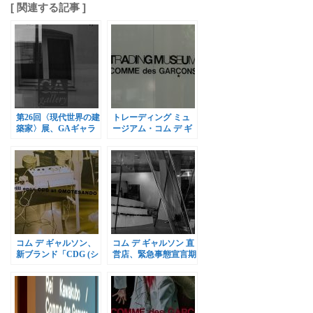
[ 関連する記事 ]
第26回〈現代世界の建
トレーディング ミュ
築家〉展、GAギャラ
ージアム・コム デ ギ
リーで開催
ャルソン、2017年9月1
日オープン
コム デ ギャルソン、
コム デ ギャルソン 直
新ブランド「CDG (シ
営店、緊急事態宣言期
ーディージー)」直営
間中は予約制
店オープン