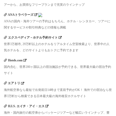
アーから、お買得なフリープランまで充実のラインナップ
ANAトラベラーズ
ANAの国内・海外ツアーの予約はもちろん、ホテル・レンタカー、ツアーに
関するサービスや割引特典などの情報も満載
エクスペディア－ホテル予約サイト
世界3万都市, 29万軒以上のホテルをリアルタイム空室検索より、世界中の人
気ホテルを、どのサイトよりもおトクに予約できます
Hotels.com
国内含む、世界200ヶ国以上の宿泊施設が予約できる、世界最大級の宿泊予約
サイト
エアトリ
海外航空券なら最短で出発前日14時まで直前予約がOK！ 海外での宿泊なら世
界3万軒から検索できる日本最大級の海外格安ホテルサイト
H.I.S. エイチ・アイ・エス
海外・国内旅行の航空券からパッケージツアーなど幅広いラインナップ、豊