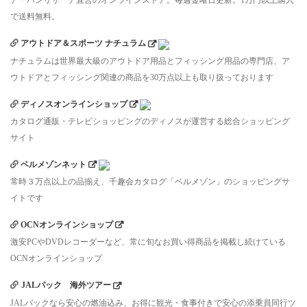
アーバンリサーチ直営のオンラインストア。毎週金曜日更新。1万円以上購入
で送料無料。
アウトドア＆スポーツ ナチュラム
ナチュラムは世界最大級のアウトドア用品とフィッシング用品の専門店、ア
ウトドアとフィッシング関連の商品を30万点以上も取り扱っております
ディノスオンラインショップ
カタログ通販・テレビショッピングのディノスが運営する総合ショッピング
サイト
ベルメゾンネット
常時３万点以上の品揃え、千趣会カタログ「ベルメゾン」のショッピングサ
イトです
OCNオンラインショップ
激安PCやDVDレコーダーなど、常に旬なお買い得商品を掲載し続けている
OCNオンラインショップ
JALパック 海外ツアー
JALパックなら安心の燃油込み、お得に観光・食事付きで安心の添乗員同行ツ