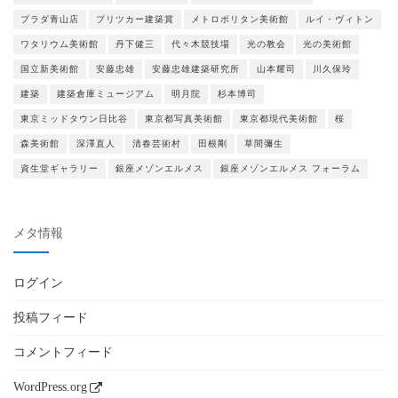
プラダ青山店
プリツカー建築賞
メトロポリタン美術館
ルイ・ヴィトン
ワタリウム美術館
丹下健三
代々木競技場
光の教会
光の美術館
国立新美術館
安藤忠雄
安藤忠雄建築研究所
山本耀司
川久保玲
建築
建築倉庫ミュージアム
明月院
杉本博司
東京ミッドタウン日比谷
東京都写真美術館
東京都現代美術館
桜
森美術館
深澤直人
清春芸術村
田根剛
草間彌生
資生堂ギャラリー
銀座メゾンエルメス
銀座メゾンエルメス フォーラム
メタ情報
ログイン
投稿フィード
コメントフィード
WordPress.org