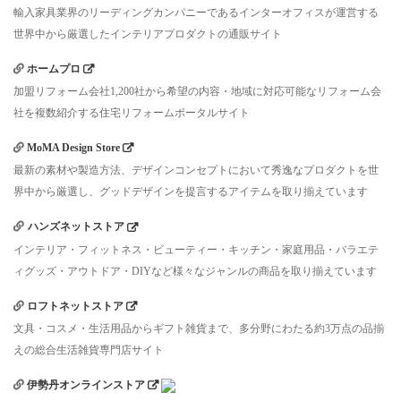
輸入家具業界のリーディングカンパニーであるインターオフィスが運営する
世界中から厳選したインテリアプロダクトの通販サイト
ホームプロ
加盟リフォーム会社1,200社から希望の内容・地域に対応可能なリフォーム会
社を複数紹介する住宅リフォームポータルサイト
MoMA Design Store
最新の素材や製造方法、デザインコンセプトにおいて秀逸なプロダクトを世
界中から厳選し、グッドデザインを提言するアイテムを取り揃えています
ハンズネットストア
インテリア・フィットネス・ビューティー・キッチン・家庭用品・バラエテ
ィグッズ・アウトドア・DIYなど様々なジャンルの商品を取り揃えています
ロフトネットストア
文具・コスメ・生活用品からギフト雑貨まで、多分野にわたる約3万点の品揃
えの総合生活雑貨専門店サイト
伊勢丹オンラインストア