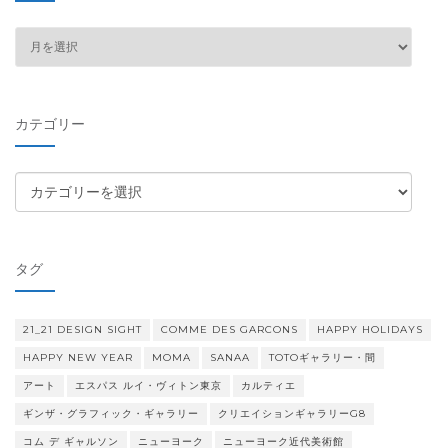
ア
ー
カ
イ
カテゴリー
ブ
カ
テ
ゴ
リ
タグ
ー
21_21 DESIGN SIGHT
COMME DES GARCONS
HAPPY HOLIDAYS
HAPPY NEW YEAR
MOMA
SANAA
TOTOギャラリー・間
アート
エスパス ルイ・ヴィトン東京
カルティエ
ギンザ・グラフィック・ギャラリー
クリエイションギャラリーG8
コム デ ギャルソン
ニューヨーク
ニューヨーク近代美術館