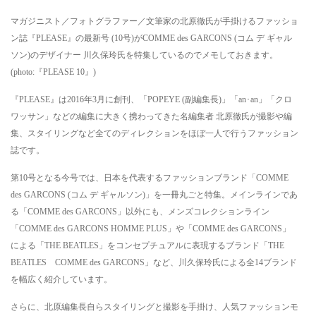
マガジニスト／フォトグラファー／文筆家の北原徹氏が手掛けるファッショ
ン誌『PLEASE』の最新号 (10号)がCOMME des GARCONS (コム デ ギャル
ソン)のデザイナー 川久保玲氏を特集しているのでメモしておきます。
(photo:『PLEASE 10』)
『PLEASE』は2016年3月に創刊、「POPEYE (副編集長)」「an･an」「クロ
ワッサン」などの編集に大きく携わってきた名編集者 北原徹氏が撮影や編
集、スタイリングなど全てのディレクションをほぼ一人で行うファッション
誌です。
第10号となる今号では、日本を代表するファッションブランド「COMME
des GARCONS (コム デ ギャルソン)」を一冊丸ごと特集。メインラインであ
る「COMME des GARCONS」以外にも、メンズコレクションライン
「COMME des GARCONS HOMME PLUS」や「COMME des GARCONS」
による「THE BEATLES」をコンセプチュアルに表現するブランド「THE
BEATLES COMME des GARCONS」など、川久保玲氏による全14ブランド
を幅広く紹介しています。
さらに、北原編集長自らスタイリングと撮影を手掛け、人気ファッションモ