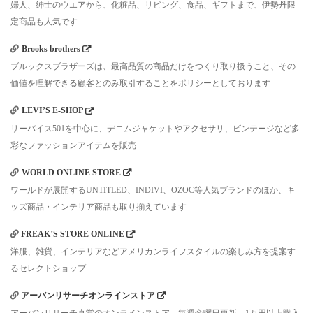
婦人、紳士のウエアから、化粧品、リビング、食品、ギフトまで、伊勢丹限
定商品も人気です
Brooks brothers
ブルックスブラザーズは、最高品質の商品だけをつくり取り扱うこと、その
価値を理解できる顧客とのみ取引することをポリシーとしております
LEVI’S E-SHOP
リーバイス501を中心に、デニムジャケットやアクセサリ、ビンテージなど多
彩なファッションアイテムを販売
WORLD ONLINE STORE
ワールドが展開するUNTITLED、INDIVI、OZOC等人気ブランドのほか、キ
ッズ商品・インテリア商品も取り揃えています
FREAK’S STORE ONLINE
洋服、雑貨、インテリアなどアメリカンライフスタイルの楽しみ方を提案す
るセレクトショップ
アーバンリサーチオンラインストア