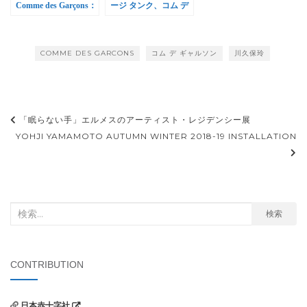
Comme des Garçons：
ージ タンク、コム デ
Art of the In-
ギャルソン青山店で展
Between』追加
示販売
COMME DES GARCONS
コム デ ギャルソン
川久保玲
投
「眠らない手」エルメスのアーティスト・レジデンシー展
稿
YOHJI YAMAMOTO AUTUMN WINTER 2018-19 INSTALLATION
ナ
ビ
ゲ
検
検索
ー
索
シ
対
ョ
象:
CONTRIBUTION
ン
日本赤十字社