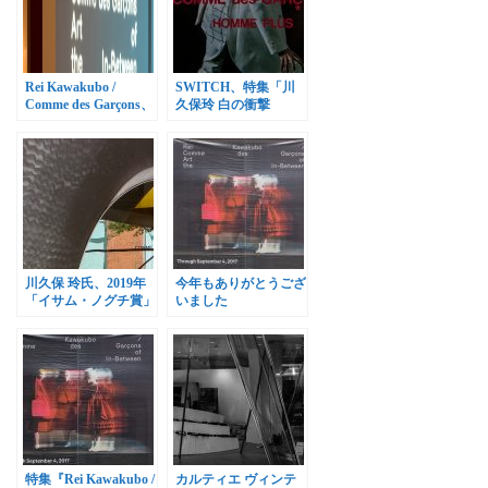
Rei Kawakubo /
SWITCH、特集「川
Comme des Garçons、
久保玲 白の衝撃
METで9月4日まで開
COMME des
催
GARCONS HOMME
PLUS」
川久保 玲氏、2019年
今年もありがとうござ
「イサム・ノグチ賞」
いました
受賞
特集『Rei Kawakubo /
カルティエ ヴィンテ