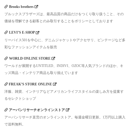
Brooks brothers
ブルックスブラザーズは、最高品質の商品だけをつくり取り扱うこと、その
価値を理解できる顧客とのみ取引することをポリシーとしております
LEVI’S E-SHOP
リーバイス501を中心に、デニムジャケットやアクセサリ、ビンテージなど多
彩なファッションアイテムを販売
WORLD ONLINE STORE
ワールドが展開するUNTITLED、INDIVI、OZOC等人気ブランドのほか、キ
ッズ商品・インテリア商品も取り揃えています
FREAK’S STORE ONLINE
洋服、雑貨、インテリアなどアメリカンライフスタイルの楽しみ方を提案す
るセレクトショップ
アーバンリサーチオンラインストア
アーバンリサーチ直営のオンラインストア。毎週金曜日更新。1万円以上購入
で送料無料。