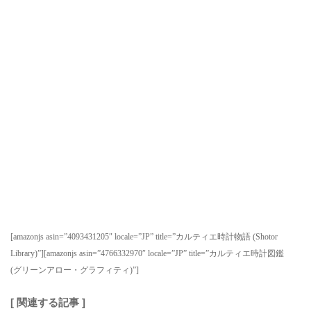
[amazonjs asin=”4093431205″ locale=”JP” title=”カルティエ時計物語 (Shotor
Library)”][amazonjs asin=”4766332970″ locale=”JP” title=”カルティエ時計図鑑
(グリーンアロー・グラフィティ)”]
[ 関連する記事 ]