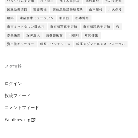
ワタリウム美術館
丹下健三
代々木競技場
光の教会
光の美術館
国立新美術館
安藤忠雄
安藤忠雄建築研究所
山本耀司
川久保玲
建築
建築倉庫ミュージアム
明月院
杉本博司
東京ミッドタウン日比谷
東京都写真美術館
東京都現代美術館
桜
森美術館
深澤直人
清春芸術村
田根剛
草間彌生
資生堂ギャラリー
銀座メゾンエルメス
銀座メゾンエルメス フォーラム
メタ情報
ログイン
投稿フィード
コメントフィード
WordPress.org