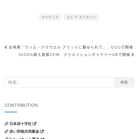
受賞
SIGHTで開催
カルティエ
コム デ ギャルソン
投
企画展「ウィム・クロウエル グリッドに魅せられて」、GGGで開催
稿
JAGDA新人賞展2018、クリエイションギャラリーG8で開催
ナ
ビ
検
検索
ゲ
索
ー
対
シ
象:
CONTRIBUTION
ョ
ン
日本赤十字社
赤い羽根共同募金