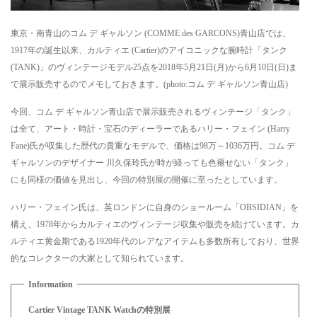
東京・南青山のコム デ ギャルソン (COMME des GARCONS)青山店では、
1917年の誕生以来、カルティエ (Cartier)のアイコニックな腕時計「タンク
(TANK)」のヴィンテージモデル25点を2018年5月21日(月)から6月10日(日)ま
で展示販売するのでメモしておきます。(photo:コム デ ギャルソン青山店)
今回、コム デ ギャルソン青山店で展示販売されるヴィンテージ「タンク」
は全て、アート・時計・宝石のディーラーであるハリー・フェイン (Harry
Fane)氏が収集した歴代の貴重なモデルで、価格は98万～1036万円。コム デ
ギャルソンのデザイナー 川久保玲氏が時が経っても色褪せない「タンク」
にも同様の価値を見出し、今回の特別展の開催に至ったとしています。
ハリー・フェイン氏は、英ロンドンに自身のショールーム「OBSIDIAN」を
構え、1978年からカルティエのヴィンテージ収集や販売を続けています。カ
ルティエ黄金期である1920年代のレアなアイテムも多数所有しており、世界
的なコレクターの大家として知られています。
Cartier Vintage TANK Watchの特別展