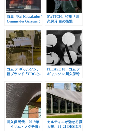
特集『Rei Kawakubo /
SWITCH、特集「川
Comme des Garçons：
久保玲 白の衝撃
Art of the In-
COMME des
Between』追加
GARCONS HOMME
PLUS」
コム デ ギャルソン、
PLEASE 10、コム デ
新ブランド「CDG (シ
ギャルソン 川久保玲
ーディージー)」直営
氏を特集
店オープン
川久保 玲氏、2019年
カルティエが魅せる職
「イサム・ノグチ賞」
人技、21_21 DESIGN