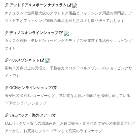
アウトドア＆スポーツ ナチュラム
ナチュラムは世界最大級のアウトドア用品とフィッシング用品の専門店、ア
ウトドアとフィッシング関連の商品を30万点以上も取り扱っております
ディノスオンラインショップ
カタログ通販・テレビショッピングのディノスが運営する総合ショッピング
サイト
ベルメゾンネット
常時３万点以上の品揃え、千趣会カタログ「ベルメゾン」のショッピングサ
イトです
OCNオンラインショップ
激安PCやDVDレコーダーなど、常に旬なお買い得商品を掲載し続けている
OCNオンラインショップ
JALパック 海外ツアー
JALパックなら安心の燃油込み、お得に観光・食事付きで安心の添乗員同行ツ
アーから、お買得なフリープランまで充実のラインナップ