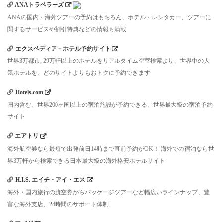
ANAトラベラーズ
ANAの国内・海外ツアーの予約はもちろん、ホテル・レンタカー、ツアーに
関するサービスや割引特典などの情報も満載
エクスペディア－ホテル予約サイト
世界3万都市, 29万軒以上のホテルをリアルタイム空室検索より、世界中の人
気ホテルを、どのサイトよりもおトクに予約できます
Hotels.com
国内含む、世界200ヶ国以上の宿泊施設が予約できる、世界最大級の宿泊予約
サイト
エアトリ
海外航空券なら最短で出発前日14時まで直前予約がOK！ 海外での宿泊なら世
界3万軒から検索できる日本最大級の海外格安ホテルサイト
H.I.S. エイチ・アイ・エス
海外・国内旅行の航空券からパッケージツアーなど幅広いラインナップ、豊
富な海外支店、24時間のサポート体制