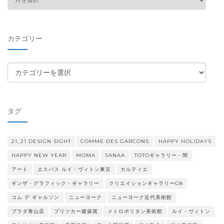
ー
カ
イ
カテゴリー
ブ
カ
テ
ゴ
リ
タグ
ー
21_21 DESIGN SIGHT
COMME DES GARCONS
HAPPY HOLIDAYS
HAPPY NEW YEAR
MOMA
SANAA
TOTOギャラリー・間
アート
エスパス ルイ・ヴィトン東京
カルティエ
ギンザ・グラフィック・ギャラリー
クリエイションギャラリーG8
コム デ ギャルソン
ニューヨーク
ニューヨーク近代美術館
プラダ青山店
プリツカー建築賞
メトロポリタン美術館
ルイ・ヴィトン