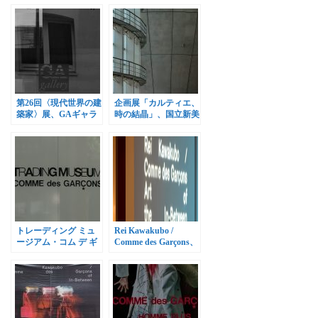
第26回〈現代世界の建
企画展「カルティエ、
築家〉展、GAギャラ
時の結晶」、国立新美
リーで開催
術館で開催
トレーディング ミュ
Rei Kawakubo /
ージアム・コム デ ギ
Comme des Garçons、
ャルソン、2017年9月1
METで9月4日まで開
日オープン
催