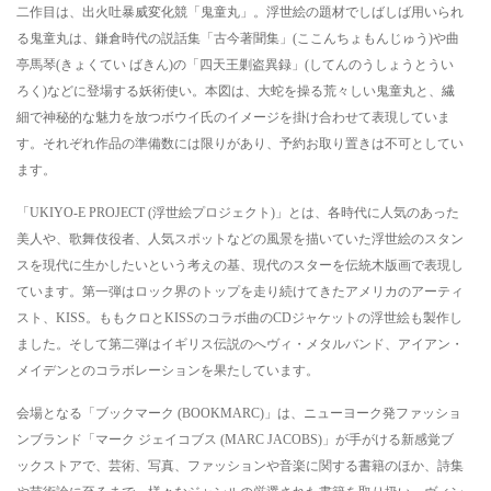
二作目は、出火吐暴威変化競「鬼童丸」。浮世絵の題材でしばしば用いられ
る鬼童丸は、鎌倉時代の説話集「古今著聞集」(ここんちょもんじゅう)や曲
亭馬琴(きょくてい ばきん)の「四天王剿盗異録」(してんのうしょうとうい
ろく)などに登場する妖術使い。本図は、大蛇を操る荒々しい鬼童丸と、繊
細で神秘的な魅力を放つボウイ氏のイメージを掛け合わせて表現していま
す。それぞれ作品の準備数には限りがあり、予約お取り置きは不可としてい
ます。
「UKIYO-E PROJECT (浮世絵プロジェクト)」とは、各時代に人気のあった
美人や、歌舞伎役者、人気スポットなどの風景を描いていた浮世絵のスタン
スを現代に生かしたいという考えの基、現代のスターを伝統木版画で表現し
ています。第一弾はロック界のトップを走り続けてきたアメリカのアーティ
スト、KISS。ももクロとKISSのコラボ曲のCDジャケットの浮世絵も製作し
ました。そして第二弾はイギリス伝説のへヴィ・メタルバンド、アイアン・
メイデンとのコラボレーションを果たしています。
会場となる「ブックマーク (BOOKMARC)」は、ニューヨーク発ファッショ
ンブランド「マーク ジェイコブス (MARC JACOBS)」が手がける新感覚ブ
ックストアで、芸術、写真、ファッションや音楽に関する書籍のほか、詩集