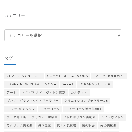
カ
イ
カテゴリー
ブ
カ
テ
ゴ
リ
タグ
ー
21_21 DESIGN SIGHT
COMME DES GARCONS
HAPPY HOLIDAYS
HAPPY NEW YEAR
MOMA
SANAA
TOTOギャラリー・間
アート
エスパス ルイ・ヴィトン東京
カルティエ
ギンザ・グラフィック・ギャラリー
クリエイションギャラリーG8
コム デ ギャルソン
ニューヨーク
ニューヨーク近代美術館
プラダ青山店
プリツカー建築賞
メトロポリタン美術館
ルイ・ヴィトン
ワタリウム美術館
丹下健三
代々木競技場
光の教会
光の美術館