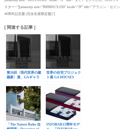
スター>“][amazonjs asin=”B00BHUX1D0″ locale=”JP” title=”アラジン・セイン
40周年記念盤 (完全生産限定盤)”]
[ 関連する記事 ]
第26回〈現代世界の建
世界の住宅プロジェク
築家〉展、GAギャラ
ト展 GA HOUSES
リーで開催
PROJECT 2018
「The Nature Rules 自
INFOBAR15周年モデ
然国家：Dreaming of
ル、「INFOBAR xv」