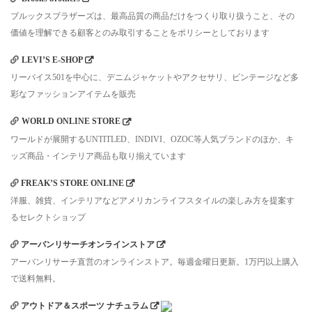
ブルックスブラザーズは、最高品質の商品だけをつくり取り扱うこと、その
価値を理解できる顧客とのみ取引することをポリシーとしております
LEVI’S E-SHOP
リーバイス501を中心に、デニムジャケットやアクセサリ、ビンテージなど多
彩なファッションアイテムを販売
WORLD ONLINE STORE
ワールドが展開するUNTITLED、INDIVI、OZOC等人気ブランドのほか、キ
ッズ商品・インテリア商品も取り揃えています
FREAK’S STORE ONLINE
洋服、雑貨、インテリアなどアメリカンライフスタイルの楽しみ方を提案す
るセレクトショップ
アーバンリサーチオンラインストア
アーバンリサーチ直営のオンラインストア。毎週金曜日更新。1万円以上購入
で送料無料。
アウトドア＆スポーツ ナチュラム