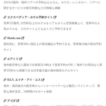
ANAの国内・海外ツアーの予約はもちろん、ホテル・レンタカー、ツアーに
関するサービスや割引特典などの情報も満載
エクスペディア－ホテル予約サイト
世界3万都市, 29万軒以上のホテルをリアルタイム空室検索より、世界中の人
気ホテルを、どのサイトよりもおトクに予約できます
Hotels.com
国内含む、世界200ヶ国以上の宿泊施設が予約できる、世界最大級の宿泊予約
サイト
エアトリ
海外航空券なら最短で出発前日14時まで直前予約がOK！ 海外での宿泊なら世
界3万軒から検索できる日本最大級の海外格安ホテルサイト
H.I.S. エイチ・アイ・エス
海外・国内旅行の航空券からパッケージツアーなど幅広いラインナップ、豊
富な海外支店、24時間のサポート体制
アゴダ