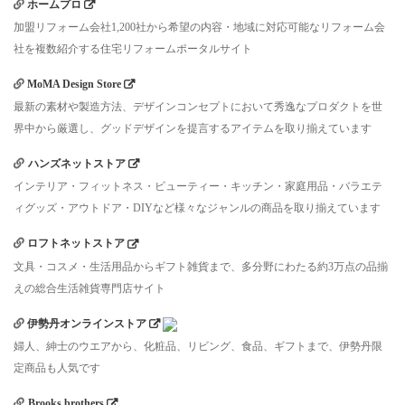
ホームプロ
加盟リフォーム会社1,200社から希望の内容・地域に対応可能なリフォーム会
社を複数紹介する住宅リフォームポータルサイト
MoMA Design Store
最新の素材や製造方法、デザインコンセプトにおいて秀逸なプロダクトを世
界中から厳選し、グッドデザインを提言するアイテムを取り揃えています
ハンズネットストア
インテリア・フィットネス・ビューティー・キッチン・家庭用品・バラエテ
ィグッズ・アウトドア・DIYなど様々なジャンルの商品を取り揃えています
ロフトネットストア
文具・コスメ・生活用品からギフト雑貨まで、多分野にわたる約3万点の品揃
えの総合生活雑貨専門店サイト
伊勢丹オンラインストア
婦人、紳士のウエアから、化粧品、リビング、食品、ギフトまで、伊勢丹限
定商品も人気です
Brooks brothers