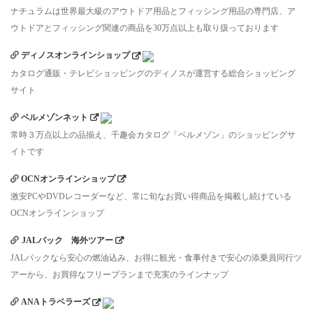
ナチュラムは世界最大級のアウトドア用品とフィッシング用品の専門店、ア
ウトドアとフィッシング関連の商品を30万点以上も取り扱っております
ディノスオンラインショップ
カタログ通販・テレビショッピングのディノスが運営する総合ショッピング
サイト
ベルメゾンネット
常時３万点以上の品揃え、千趣会カタログ「ベルメゾン」のショッピングサ
イトです
OCNオンラインショップ
激安PCやDVDレコーダーなど、常に旬なお買い得商品を掲載し続けている
OCNオンラインショップ
JALパック 海外ツアー
JALパックなら安心の燃油込み、お得に観光・食事付きで安心の添乗員同行ツ
アーから、お買得なフリープランまで充実のラインナップ
ANAトラベラーズ