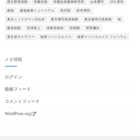
国立新美術館
安藤忠雄
安藤忠雄建築研究所
山本耀司
川久保玲
建築
建築倉庫ミュージアム
明月院
杉本博司
東京ミッドタウン日比谷
東京都写真美術館
東京都現代美術館
桜
森美術館
深澤直人
清春芸術村
田根剛
草間彌生
資生堂ギャラリー
銀座メゾンエルメス
銀座メゾンエルメス フォーラム
メタ情報
ログイン
投稿フィード
コメントフィード
WordPress.org