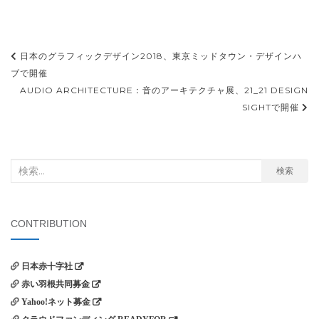
投
日本のグラフィックデザイン2018、東京ミッドタウン・デザインハ
稿
ブで開催
AUDIO ARCHITECTURE：音のアーキテクチャ展、21_21 DESIGN
ナ
SIGHTで開催
ビ
ゲ
ー
検
検索
シ
索
ョ
対
象:
ン
CONTRIBUTION
日本赤十字社
赤い羽根共同募金
Yahoo!ネット募金