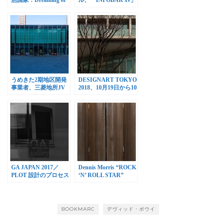
Earth Project」展
を2018年秋に発売決定
うめきた2期地区開発
DESIGNART TOKYO
事業者、三菱地所JV
2018、10月19日から10
に決定
月28日まで開催
GA JAPAN 2017／
Dennis Morris “ROCK
PLOT 設計のプロセス
‘N’ ROLL STAR”
展、GAギャラリーで
Liam Gallagher 写真展
開催
BOOKMARC
デヴィッド・ボウイ