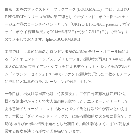
東京・渋谷のブックストア「ブックマーク (BOOKMARC)」では、UKIYO-
E PROJECTのシリーズ待望の第三弾としてデヴィッド・ボウイ氏へのオマ
ージュ作品のローンチイベントとして『UKIYO-E PROJECT presents デヴィ
ッド・ボウイ 浮世絵展』が2018年6月23日(土)から7月1日(日)まで開催する
のでメモしておきます。(photo:BOOKMARC)
本展では、世界的に著名なロンドン出身の写真家 テリー・オニール氏によ
る「ダイヤモンド・ドッグズ」プロモーション撮影時の写真(1974年)と、英
国人の写真家 ブライアン・ダフィ氏によるデヴィット・ボウイ氏のアルバ
ム「アラジン・セイン」(1973年)ジャケット撮影時に取った一枚をモチーフ
に浮世絵と写真のコラボレーションが実現しました。
一作目は、出火吐暴威変化競「竹沢藤次」。二代目竹沢藤次は江戸時代、
様々な演出やからくりで大人気の曲芸師でした。エンターテイナーとして、
ある意味イリュージョニストであったボウイ氏とは親和性が高いといえま
す。本図は「ダイアモンド・ドッグズ」に映る躍動的な犬を狐に見立て、九
尾(きゅうび)の狐の伝説を題材とした演目で、曲独楽(きょくごま)の芸を披
露する藤次を演じるボウイ氏を描いています。