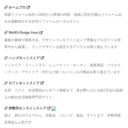
ホームプロ
加盟リフォーム会社1,200社から希望の内容・地域に対応可能なリフォーム会
社を複数紹介する住宅リフォームポータルサイト
MoMA Design Store
最新の素材や製造方法、デザインコンセプトにおいて秀逸なプロダクトを世
界中から厳選し、グッドデザインを提言するアイテムを取り揃えています
ハンズネットストア
インテリア・フィットネス・ビューティー・キッチン・家庭用品・バラエテ
ィグッズ・アウトドア・DIYなど様々なジャンルの商品を取り揃えています
ロフトネットストア
文具・コスメ・生活用品からギフト雑貨まで、多分野にわたる約3万点の品揃
えの総合生活雑貨専門店サイト
伊勢丹オンラインストア
婦人、紳士のウエアから、化粧品、リビング、食品、ギフトまで、伊勢丹限
定商品も人気です