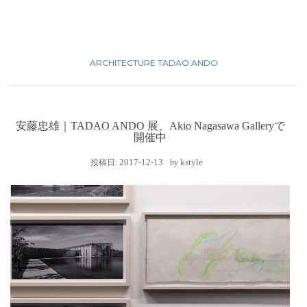
ARCHITECTURE
TADAO ANDO
安藤忠雄｜TADAO ANDO 展、Akio Nagasawa Galleryで
開催中
2017-12-13
kstyle
投稿日:
by