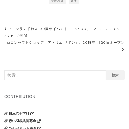
安藤忠雄
建築
投
フィンランド独立100周年イベント「FIN/100」、21_21 DESIGN
稿
SIGHTで開催
新コンセプトショップ「アトリエ サボン」、2018年1月20日オープン
ナ
ビ
ゲ
ー
検
検索
シ
索
ョ
対
象:
ン
CONTRIBUTION
日本赤十字社
赤い羽根共同募金
Yahoo!ネット募金