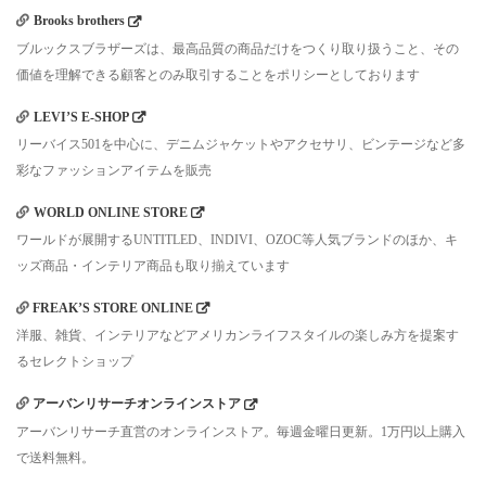
Brooks brothers
ブルックスブラザーズは、最高品質の商品だけをつくり取り扱うこと、その
価値を理解できる顧客とのみ取引することをポリシーとしております
LEVI’S E-SHOP
リーバイス501を中心に、デニムジャケットやアクセサリ、ビンテージなど多
彩なファッションアイテムを販売
WORLD ONLINE STORE
ワールドが展開するUNTITLED、INDIVI、OZOC等人気ブランドのほか、キ
ッズ商品・インテリア商品も取り揃えています
FREAK’S STORE ONLINE
洋服、雑貨、インテリアなどアメリカンライフスタイルの楽しみ方を提案す
るセレクトショップ
アーバンリサーチオンラインストア
アーバンリサーチ直営のオンラインストア。毎週金曜日更新。1万円以上購入
で送料無料。