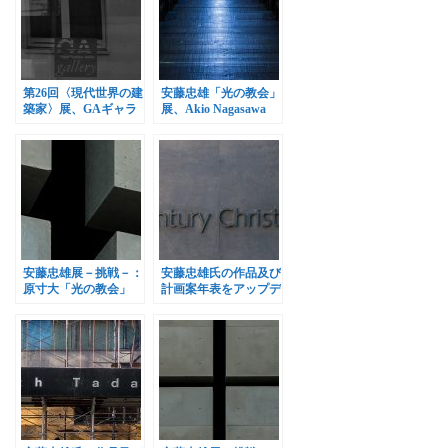
第26回〈現代世界の建
安藤忠雄「光の教会」
築家〉展、GAギャラ
展、Akio Nagasawa
リーで開催
Galleryで開催
安藤忠雄展－挑戦－：
安藤忠雄氏の作品及び
原寸大「光の教会」
計画案年表をアップデ
ート