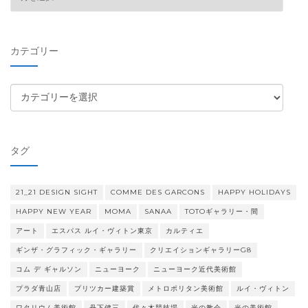
ー
カ
イ
カテゴリー
ブ
カ
テ
ゴ
リ
タグ
ー
21_21 DESIGN SIGHT
COMME DES GARCONS
HAPPY HOLIDAYS
HAPPY NEW YEAR
MOMA
SANAA
TOTOギャラリー・間
アート
エスパス ルイ・ヴィトン東京
カルティエ
ギンザ・グラフィック・ギャラリー
クリエイションギャラリーG8
コム デ ギャルソン
ニューヨーク
ニューヨーク近代美術館
プラダ青山店
プリツカー建築賞
メトロポリタン美術館
ルイ・ヴィトン
ワタリウム美術館
丹下健三
代々木競技場
光の教会
光の美術館