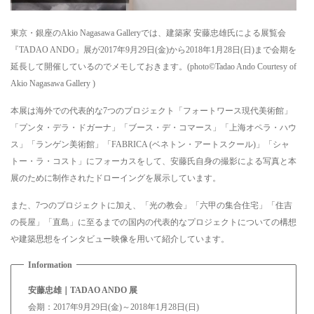
東京・銀座のAkio Nagasawa Galleryでは、建築家 安藤忠雄氏による展覧会
『TADAO ANDO』展が2017年9月29日(金)から2018年1月28日(日)まで会期を
延長して開催しているのでメモしておきます。(photo©Tadao Ando Courtesy of
Akio Nagasawa Gallery )
本展は海外での代表的な7つのプロジェクト「フォートワース現代美術館」
「プンタ・デラ・ドガーナ」「ブース・デ・コマース」「上海オペラ・ハウ
ス」「ランゲン美術館」「FABRICA (ベネトン・アートスクール)」「シャ
トー・ラ・コスト」にフォーカスをして、安藤氏自身の撮影による写真と本
展のために制作されたドローイングを展示しています。
また、7つのプロジェクトに加え、「光の教会」「六甲の集合住宅」「住吉
の長屋」「直島」に至るまでの国内の代表的なプロジェクトについての構想
や建築思想をインタビュー映像を用いて紹介しています。
安藤忠雄｜TADAO ANDO 展
会期：2017年9月29日(金)～2018年1月28日(日)