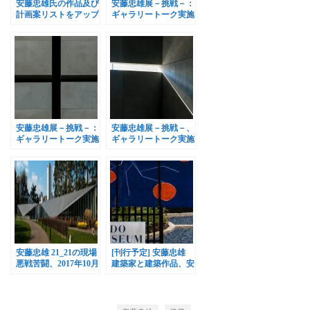
安藤忠雄氏の作品及び
安藤忠雄展－挑戦－：
計画案リストをアップ
ギャラリートーク実施
デート
予定 [9/27現在]
安藤忠雄展－挑戦－：
安藤忠雄展－挑戦－、
ギャラリートーク実施
ギャラリートーク実施
予定 [10/3現在]
予定 [10/17現在]
安藤忠雄 21_21の現場
[刊行予定] 安藤忠雄
悪戦苦闘、2017年10月
建築家と建築作品、安
7日から開催
藤忠雄の奇跡、他