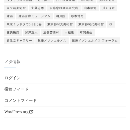
国立新美術館
安藤忠雄
安藤忠雄建築研究所
山本耀司
川久保玲
建築
建築倉庫ミュージアム
明月院
杉本博司
東京ミッドタウン日比谷
東京都写真美術館
東京都現代美術館
桜
森美術館
深澤直人
清春芸術村
田根剛
草間彌生
資生堂ギャラリー
銀座メゾンエルメス
銀座メゾンエルメス フォーラム
メタ情報
ログイン
投稿フィード
コメントフィード
WordPress.org