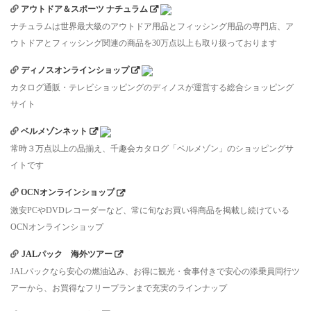
アウトドア＆スポーツ ナチュラム
ナチュラムは世界最大級のアウトドア用品とフィッシング用品の専門店、ア
ウトドアとフィッシング関連の商品を30万点以上も取り扱っております
ディノスオンラインショップ
カタログ通販・テレビショッピングのディノスが運営する総合ショッピング
サイト
ベルメゾンネット
常時３万点以上の品揃え、千趣会カタログ「ベルメゾン」のショッピングサ
イトです
OCNオンラインショップ
激安PCやDVDレコーダーなど、常に旬なお買い得商品を掲載し続けている
OCNオンラインショップ
JALパック 海外ツアー
JALパックなら安心の燃油込み、お得に観光・食事付きで安心の添乗員同行ツ
アーから、お買得なフリープランまで充実のラインナップ