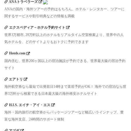
ANAトラベラーズ
ANAの国内・海外ツアーの予約はもちろん、ホテル・レンタカー、ツアーに
関するサービスや割引特典などの情報も満載
エクスペディア－ホテル予約サイト
世界3万都市, 29万軒以上のホテルをリアルタイム空室検索より、世界中の人
気ホテルを、どのサイトよりもおトクに予約できます
Hotels.com
国内含む、世界200ヶ国以上の宿泊施設が予約できる、世界最大級の宿泊予約
サイト
エアトリ
海外航空券なら最短で出発前日14時まで直前予約がOK！ 海外での宿泊なら世
界3万軒から検索できる日本最大級の海外格安ホテルサイト
H.I.S. エイチ・アイ・エス
海外・国内旅行の航空券からパッケージツアーなど幅広いラインナップ、豊
富な海外支店、24時間のサポート体制
アゴダ