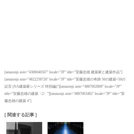
[amazonjs asin=”4306046567″ locale=”JP” title=”安藤忠雄 建築家と建築作品”]
[amazonjs asin=”4822258726″ locale=”JP” title=”安藤忠雄の奇跡 50の建築×50の
証言 (NA建築家シリーズ 特別編)”][amazonjs asin=”4887062869″ locale=”JP”
title=”安藤忠雄の建築〈2〉”][amazonjs asin=”4887063482″ locale=”JP” title=”安
藤忠雄の建築 4″]
[ 関連する記事 ]