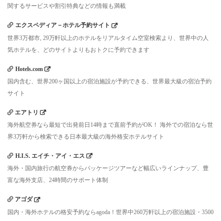
関するサービスや割引特典などの情報も満載
エクスペディア－ホテル予約サイト
世界3万都市, 29万軒以上のホテルをリアルタイム空室検索より、世界中の人
気ホテルを、どのサイトよりもおトクに予約できます
Hotels.com
国内含む、世界200ヶ国以上の宿泊施設が予約できる、世界最大級の宿泊予約
サイト
エアトリ
海外航空券なら最短で出発前日14時まで直前予約がOK！ 海外での宿泊なら世
界3万軒から検索できる日本最大級の海外格安ホテルサイト
H.I.S. エイチ・アイ・エス
海外・国内旅行の航空券からパッケージツアーなど幅広いラインナップ、豊
富な海外支店、24時間のサポート体制
アゴダ
国内・海外ホテルの格安予約ならagoda！世界中260万軒以上の宿泊施設・3500