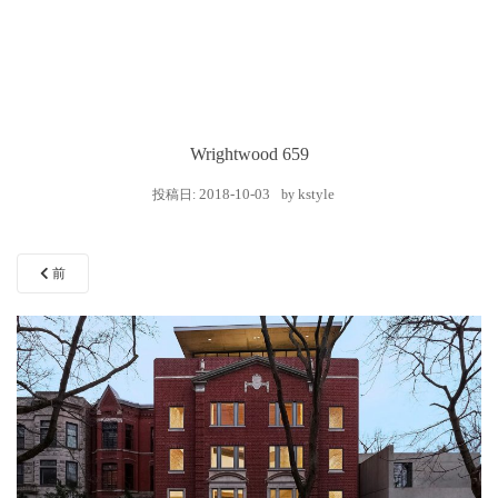
Wrightwood 659
2018-10-03
kstyle
投稿日:
by
前