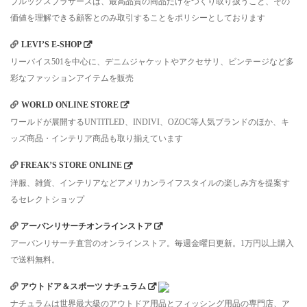
ブルックスブラザーズは、最高品質の商品だけをつくり取り扱うこと、その
価値を理解できる顧客とのみ取引することをポリシーとしております
LEVI’S E-SHOP
リーバイス501を中心に、デニムジャケットやアクセサリ、ビンテージなど多
彩なファッションアイテムを販売
WORLD ONLINE STORE
ワールドが展開するUNTITLED、INDIVI、OZOC等人気ブランドのほか、キ
ッズ商品・インテリア商品も取り揃えています
FREAK’S STORE ONLINE
洋服、雑貨、インテリアなどアメリカンライフスタイルの楽しみ方を提案す
るセレクトショップ
アーバンリサーチオンラインストア
アーバンリサーチ直営のオンラインストア。毎週金曜日更新。1万円以上購入
で送料無料。
アウトドア＆スポーツ ナチュラム
ナチュラムは世界最大級のアウトドア用品とフィッシング用品の専門店、ア