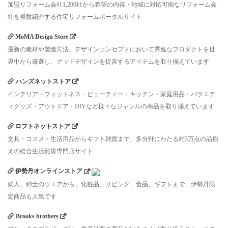
加盟リフォーム会社1,200社から希望の内容・地域に対応可能なリフォーム会
社を複数紹介する住宅リフォームポータルサイト
MoMA Design Store
最新の素材や製造方法、デザインコンセプトにおいて秀逸なプロダクトを世
界中から厳選し、グッドデザインを提言するアイテムを取り揃えています
ハンズネットストア
インテリア・フィットネス・ビューティー・キッチン・家庭用品・バラエテ
ィグッズ・アウトドア・DIYなど様々なジャンルの商品を取り揃えています
ロフトネットストア
文具・コスメ・生活用品からギフト雑貨まで、多分野にわたる約3万点の品揃
えの総合生活雑貨専門店サイト
伊勢丹オンラインストア
婦人、紳士のウエアから、化粧品、リビング、食品、ギフトまで、伊勢丹限
定商品も人気です
Brooks brothers