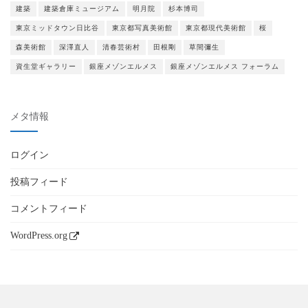
建築
建築倉庫ミュージアム
明月院
杉本博司
東京ミッドタウン日比谷
東京都写真美術館
東京都現代美術館
桜
森美術館
深澤直人
清春芸術村
田根剛
草間彌生
資生堂ギャラリー
銀座メゾンエルメス
銀座メゾンエルメス フォーラム
メタ情報
ログイン
投稿フィード
コメントフィード
WordPress.org