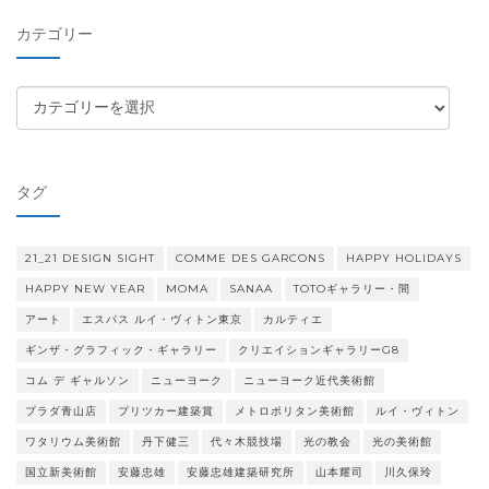
イ
カテゴリー
ブ
カ
テ
ゴ
リ
タグ
ー
21_21 DESIGN SIGHT
COMME DES GARCONS
HAPPY HOLIDAYS
HAPPY NEW YEAR
MOMA
SANAA
TOTOギャラリー・間
アート
エスパス ルイ・ヴィトン東京
カルティエ
ギンザ・グラフィック・ギャラリー
クリエイションギャラリーG8
コム デ ギャルソン
ニューヨーク
ニューヨーク近代美術館
プラダ青山店
プリツカー建築賞
メトロポリタン美術館
ルイ・ヴィトン
ワタリウム美術館
丹下健三
代々木競技場
光の教会
光の美術館
国立新美術館
安藤忠雄
安藤忠雄建築研究所
山本耀司
川久保玲