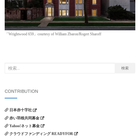
「Wrightwood 659」courtesy of William Zbaron/Rogert Sharoff
検
検索
索
対
象:
CONTRIBUTION
日本赤十字社
赤い羽根共同募金
Yahoo!ネット募金
クラウドファンディング READYFOR