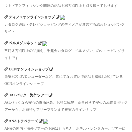
ウトドアとフィッシング関連の商品を30万点以上も取り扱っております
ディノスオンラインショップ
カタログ通販・テレビショッピングのディノスが運営する総合ショッピング
サイト
ベルメゾンネット
常時３万点以上の品揃え、千趣会カタログ「ベルメゾン」のショッピングサ
イトです
OCNオンラインショップ
激安PCやDVDレコーダーなど、常に旬なお買い得商品を掲載し続けている
OCNオンラインショップ
JALパック 海外ツアー
JALパックなら安心の燃油込み、お得に観光・食事付きで安心の添乗員同行ツ
アーから、お買得なフリープランまで充実のラインナップ
ANAトラベラーズ
ANAの国内・海外ツアーの予約はもちろん、ホテル・レンタカー、ツアーに