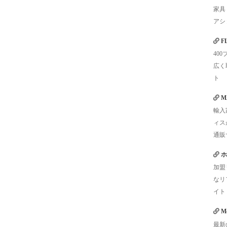
家具
アシ
F
40
広く
ト
M
輸入
ィス
通販
ホ
加盟
なリ
イト
Mo
最新