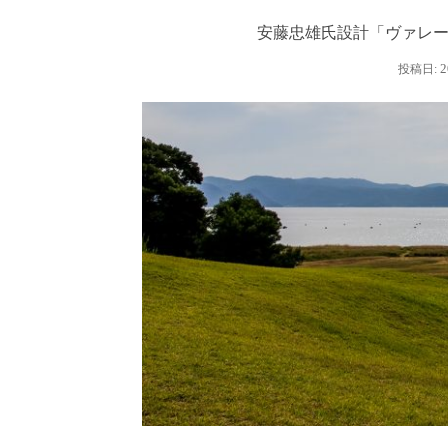
安藤忠雄氏設計「ヴァレー
2
投稿日: