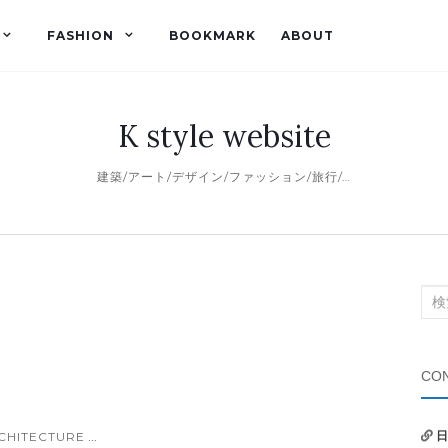
FASHION
BOOKMARK
ABOUT
K style website
建築/アート/デザイン/ファッション/旅行/…
検
索
対
象:
CON
CHITECTURE
日
...