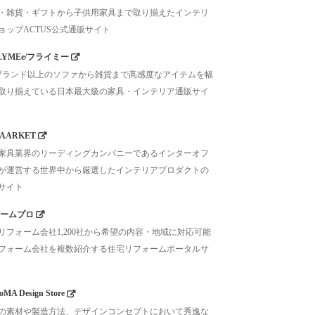
・雑貨・ギフトから子供用家具まで取り揃えたインテリ
ョップACTUS公式通販サイト
LYMEe/フライミー
0ブランド以上のソファから雑貨まで高感度なアイテムを幅
取り揃えている日本最大級の家具・インテリア通販サイ
AARKET
家具業界のリーディングカンパニーであるインターオフ
が運営する世界中から厳選したインテリアプロダクトの
サイト
ームプロ
リフォーム会社1,200社から希望の内容・地域に対応可能
フォーム会社を複数紹介する住宅リフォームポータルサ
MA Design Store
の素材や製造方法、デザインコンセプトにおいて秀逸な