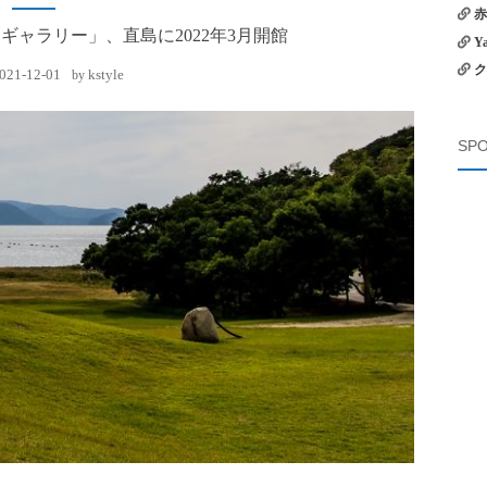
赤
ギャラリー」、直島に2022年3月開館
Y
ク
021-12-01
kstyle
by
SPO