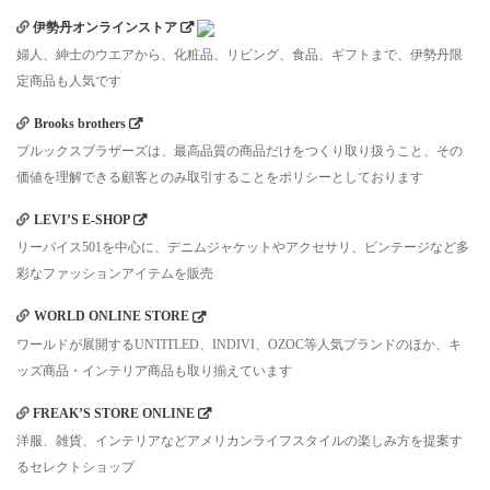
伊勢丹オンラインストア
婦人、紳士のウエアから、化粧品、リビング、食品、ギフトまで、伊勢丹限
定商品も人気です
Brooks brothers
ブルックスブラザーズは、最高品質の商品だけをつくり取り扱うこと、その
価値を理解できる顧客とのみ取引することをポリシーとしております
LEVI’S E-SHOP
リーバイス501を中心に、デニムジャケットやアクセサリ、ビンテージなど多
彩なファッションアイテムを販売
WORLD ONLINE STORE
ワールドが展開するUNTITLED、INDIVI、OZOC等人気ブランドのほか、キ
ッズ商品・インテリア商品も取り揃えています
FREAK’S STORE ONLINE
洋服、雑貨、インテリアなどアメリカンライフスタイルの楽しみ方を提案す
るセレクトショップ