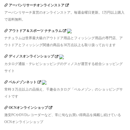
アーバンリサーチオンラインストア
アーバンリサーチ直営のオンラインストア。毎週金曜日更新。1万円以上購入
で送料無料。
アウトドア＆スポーツ ナチュラム
ナチュラムは世界最大級のアウトドア用品とフィッシング用品の専門店、ア
ウトドアとフィッシング関連の商品を30万点以上も取り扱っております
ディノスオンラインショップ
カタログ通販・テレビショッピングのディノスが運営する総合ショッピング
サイト
ベルメゾンネット
常時３万点以上の品揃え、千趣会カタログ「ベルメゾン」のショッピングサ
イトです
OCNオンラインショップ
激安PCやDVDレコーダーなど、常に旬なお買い得商品を掲載し続けている
OCNオンラインショップ