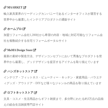
MAARKET
輸入家具業界のリーディングカンパニーであるインターオフィスが運営する
世界中から厳選したインテリアプロダクトの通販サイト
ホームプロ
加盟リフォーム会社1,200社から希望の内容・地域に対応可能なリフォーム会
社を複数紹介する住宅リフォームポータルサイト
MoMA Design Store
最新の素材や製造方法、デザインコンセプトにおいて秀逸なプロダクトを世
界中から厳選し、グッドデザインを提言するアイテムを取り揃えています
ハンズネットストア
インテリア・フィットネス・ビューティー・キッチン・家庭用品・バラエテ
ィグッズ・アウトドア・DIYなど様々なジャンルの商品を取り揃えています
ロフトネットストア
文具・コスメ・生活用品からギフト雑貨まで、多分野にわたる約3万点の品揃
えの総合生活雑貨専門店サイト