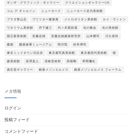
ギンザ・グラフィック・ギャラリー
クリエイションギャラリーG8
コム デ ギャルソン
ニューヨーク
ニューヨーク近代美術館
プラダ青山店
プリツカー建築賞
メトロポリタン美術館
ルイ・ヴィトン
ワタリウム美術館
丹下健三
代々木競技場
光の教会
光の美術館
国立新美術館
安藤忠雄
安藤忠雄建築研究所
山本耀司
川久保玲
建築
建築倉庫ミュージアム
明月院
杉本博司
東京ミッドタウン日比谷
東京都写真美術館
東京都現代美術館
桜
森美術館
深澤直人
清春芸術村
田根剛
草間彌生
資生堂ギャラリー
銀座メゾンエルメス
銀座メゾンエルメス フォーラム
メタ情報
ログイン
投稿フィード
コメントフィード