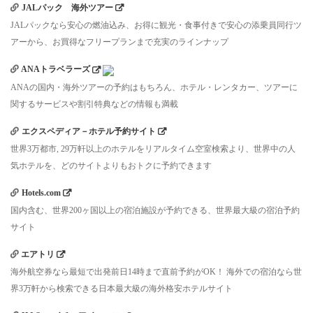
JALパック 海外ツアー
JALパックなら安心の燃油込み、お得に観光・食事付きで安心の添乗員同行ツ
アーから、お買得なフリープランまで充実のラインナップ
ANAトラベラーズ
ANAの国内・海外ツアーの予約はもちろん、ホテル・レンタカー、ツアーに
関するサービスや割引特典などの情報も満載
エクスペディア－ホテル予約サイト
世界3万都市, 29万軒以上のホテルをリアルタイム空室検索より、世界中の人
気ホテルを、どのサイトよりもおトクに予約できます
Hotels.com
国内含む、世界200ヶ国以上の宿泊施設が予約できる、世界最大級の宿泊予約
サイト
エアトリ
海外航空券なら最短で出発前日14時まで直前予約がOK！ 海外での宿泊なら世
界3万軒から検索できる日本最大級の海外格安ホテルサイト