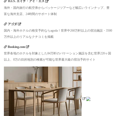
H.I.S. エイチ・アイ・エス
海外・国内旅行の航空券からパッケージツアーなど幅広いラインナップ、豊
富な海外支店、24時間のサポート体制
アゴダ
国内・海外ホテルの格安予約ならagoda！世界中260万軒以上の宿泊施設・3500
万件以上のリアルなクチコミを掲載
Booking.com
世界各地のホテルを対象とした84万軒のバケーション施設を含む世界220ヶ国
以上、8万の目的地別の検索が可能な世界最大級の宿泊予約サイト