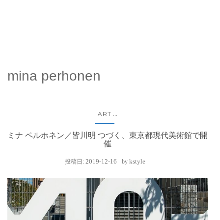
mina perhonen
ART
...
ミナ ペルホネン／皆川明 つづく、東京都現代美術館で開
催
2019-12-16
kstyle
投稿日:
by