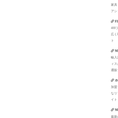
家具
アシ
F
40
広く
ト
M
輸入
ィス
通販
ホ
加盟
なリ
イト
Mo
最新