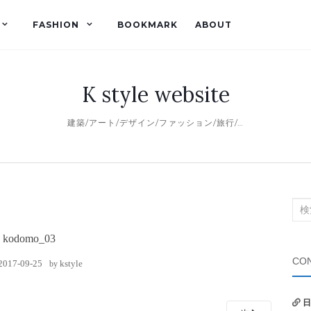
FASHION
BOOKMARK
ABOUT
K style website
建築/アート/デザイン/ファッション/旅行/…
検
索
kodomo_03
対
象:
CON
2017-09-25
kstyle
by
日