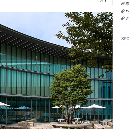
次
赤
Y
ク
SPO