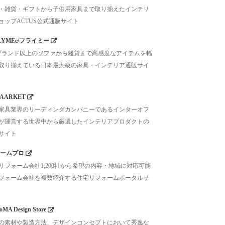
・雑貨・ギフトから子供用家具まで取り揃えたインテリ
ョップACTUS公式通販サイト
LYMEe/フライミー
0ブランド以上のソファから雑貨まで高感度なアイテムを幅
取り揃えている日本最大級の家具・インテリア通販サイ
AARKET
家具業界のリーディングカンパニーであるインターオフ
が運営する世界中から厳選したインテリアプロダクトの
サイト
ームプロ
リフォーム会社1,200社から希望の内容・地域に対応可能
フォーム会社を複数紹介する住宅リフォームポータルサ
MA Design Store
の素材や製造方法、デザインコンセプトにおいて秀逸な