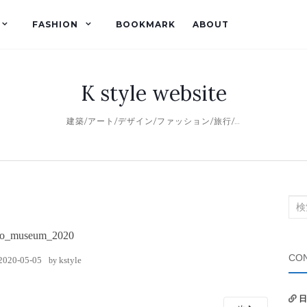
FASHION
BOOKMARK
ABOUT
K style website
建築/アート/デザイン/ファッション/旅行/…
検
索
do_museum_2020
対
象:
CON
2020-05-05
kstyle
by
日