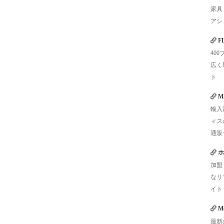
家具
アシ
F
40
広く
ト
M
輸入
ィス
通販
ホ
加盟
なリ
イト
Mo
最新