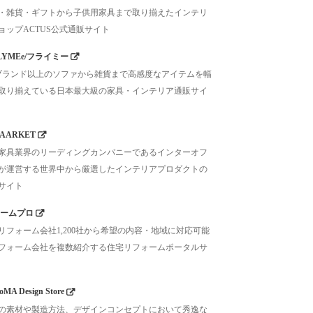
・雑貨・ギフトから子供用家具まで取り揃えたインテリ
ョップACTUS公式通販サイト
LYMEe/フライミー
0ブランド以上のソファから雑貨まで高感度なアイテムを幅
取り揃えている日本最大級の家具・インテリア通販サイ
AARKET
家具業界のリーディングカンパニーであるインターオフ
が運営する世界中から厳選したインテリアプロダクトの
サイト
ームプロ
リフォーム会社1,200社から希望の内容・地域に対応可能
フォーム会社を複数紹介する住宅リフォームポータルサ
MA Design Store
の素材や製造方法、デザインコンセプトにおいて秀逸な