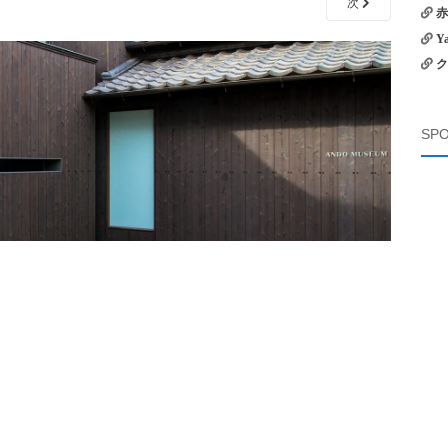
次
赤
Y
ク
SPO