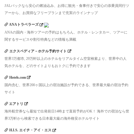
JALパックなら安心の燃油込み、お得に観光・食事付きで安心の添乗員同行ツ
アーから、お買得なフリープランまで充実のラインナップ
ANAトラベラーズ
ANAの国内・海外ツアーの予約はもちろん、ホテル・レンタカー、ツアーに
関するサービスや割引特典などの情報も満載
エクスペディア－ホテル予約サイト
世界3万都市, 29万軒以上のホテルをリアルタイム空室検索より、世界中の人
気ホテルを、どのサイトよりもおトクに予約できます
Hotels.com
国内含む、世界200ヶ国以上の宿泊施設が予約できる、世界最大級の宿泊予約
サイト
エアトリ
海外航空券なら最短で出発前日14時まで直前予約がOK！ 海外での宿泊なら世
界3万軒から検索できる日本最大級の海外格安ホテルサイト
H.I.S. エイチ・アイ・エス