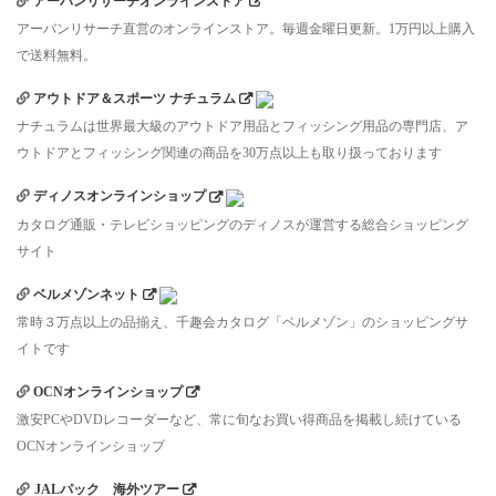
アーバンリサーチオンラインストア
アーバンリサーチ直営のオンラインストア。毎週金曜日更新。1万円以上購入
で送料無料。
アウトドア＆スポーツ ナチュラム
ナチュラムは世界最大級のアウトドア用品とフィッシング用品の専門店、ア
ウトドアとフィッシング関連の商品を30万点以上も取り扱っております
ディノスオンラインショップ
カタログ通販・テレビショッピングのディノスが運営する総合ショッピング
サイト
ベルメゾンネット
常時３万点以上の品揃え、千趣会カタログ「ベルメゾン」のショッピングサ
イトです
OCNオンラインショップ
激安PCやDVDレコーダーなど、常に旬なお買い得商品を掲載し続けている
OCNオンラインショップ
JALパック 海外ツアー