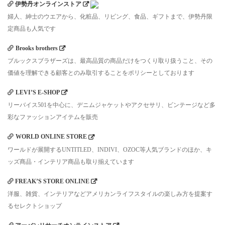
伊勢丹オンラインストア
婦人、紳士のウエアから、化粧品、リビング、食品、ギフトまで、伊勢丹限
定商品も人気です
Brooks brothers
ブルックスブラザーズは、最高品質の商品だけをつくり取り扱うこと、その
価値を理解できる顧客とのみ取引することをポリシーとしております
LEVI’S E-SHOP
リーバイス501を中心に、デニムジャケットやアクセサリ、ビンテージなど多
彩なファッションアイテムを販売
WORLD ONLINE STORE
ワールドが展開するUNTITLED、INDIVI、OZOC等人気ブランドのほか、キ
ッズ商品・インテリア商品も取り揃えています
FREAK’S STORE ONLINE
洋服、雑貨、インテリアなどアメリカンライフスタイルの楽しみ方を提案す
るセレクトショップ