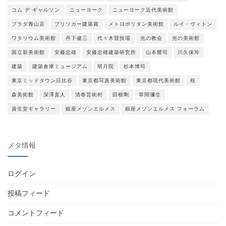
コム デ ギャルソン
ニューヨーク
ニューヨーク近代美術館
プラダ青山店
プリツカー建築賞
メトロポリタン美術館
ルイ・ヴィトン
ワタリウム美術館
丹下健三
代々木競技場
光の教会
光の美術館
国立新美術館
安藤忠雄
安藤忠雄建築研究所
山本耀司
川久保玲
建築
建築倉庫ミュージアム
明月院
杉本博司
東京ミッドタウン日比谷
東京都写真美術館
東京都現代美術館
桜
森美術館
深澤直人
清春芸術村
田根剛
草間彌生
資生堂ギャラリー
銀座メゾンエルメス
銀座メゾンエルメス フォーラム
メタ情報
ログイン
投稿フィード
コメントフィード