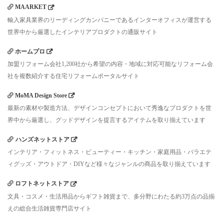
MAARKET
輸入家具業界のリーディングカンパニーであるインターオフィスが運営する
世界中から厳選したインテリアプロダクトの通販サイト
ホームプロ
加盟リフォーム会社1,200社から希望の内容・地域に対応可能なリフォーム会
社を複数紹介する住宅リフォームポータルサイト
MoMA Design Store
最新の素材や製造方法、デザインコンセプトにおいて秀逸なプロダクトを世
界中から厳選し、グッドデザインを提言するアイテムを取り揃えています
ハンズネットストア
インテリア・フィットネス・ビューティー・キッチン・家庭用品・バラエテ
ィグッズ・アウトドア・DIYなど様々なジャンルの商品を取り揃えています
ロフトネットストア
文具・コスメ・生活用品からギフト雑貨まで、多分野にわたる約3万点の品揃
えの総合生活雑貨専門店サイト