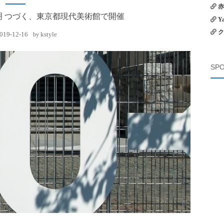
赤
明 つづく、東京都現代美術館で開催
Y
ク
019-12-16
kstyle
by
SPO