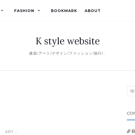
FASHION
BOOKMARK
ABOUT
K style website
建築/アート/デザイン/ファッション/旅行/…
検
索
対
象:
CON
ART
日
...