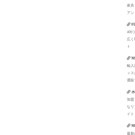
家具
アシ
F
40
広く
ト
M
輸入
ィス
通販
ホ
加盟
なリ
イト
Mo
最新