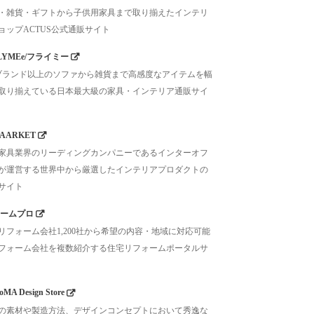
・雑貨・ギフトから子供用家具まで取り揃えたインテリ
ョップACTUS公式通販サイト
LYMEe/フライミー
0ブランド以上のソファから雑貨まで高感度なアイテムを幅
取り揃えている日本最大級の家具・インテリア通販サイ
AARKET
家具業界のリーディングカンパニーであるインターオフ
が運営する世界中から厳選したインテリアプロダクトの
サイト
ームプロ
リフォーム会社1,200社から希望の内容・地域に対応可能
フォーム会社を複数紹介する住宅リフォームポータルサ
MA Design Store
の素材や製造方法、デザインコンセプトにおいて秀逸な