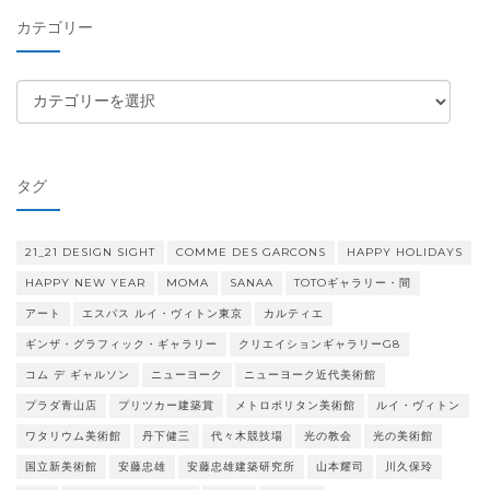
イ
カテゴリー
ブ
カ
テ
ゴ
リ
タグ
ー
21_21 DESIGN SIGHT
COMME DES GARCONS
HAPPY HOLIDAYS
HAPPY NEW YEAR
MOMA
SANAA
TOTOギャラリー・間
アート
エスパス ルイ・ヴィトン東京
カルティエ
ギンザ・グラフィック・ギャラリー
クリエイションギャラリーG8
コム デ ギャルソン
ニューヨーク
ニューヨーク近代美術館
プラダ青山店
プリツカー建築賞
メトロポリタン美術館
ルイ・ヴィトン
ワタリウム美術館
丹下健三
代々木競技場
光の教会
光の美術館
国立新美術館
安藤忠雄
安藤忠雄建築研究所
山本耀司
川久保玲