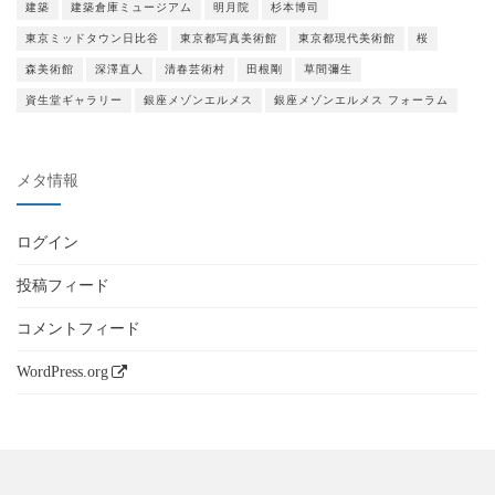
建築
建築倉庫ミュージアム
明月院
杉本博司
東京ミッドタウン日比谷
東京都写真美術館
東京都現代美術館
桜
森美術館
深澤直人
清春芸術村
田根剛
草間彌生
資生堂ギャラリー
銀座メゾンエルメス
銀座メゾンエルメス フォーラム
メタ情報
ログイン
投稿フィード
コメントフィード
WordPress.org