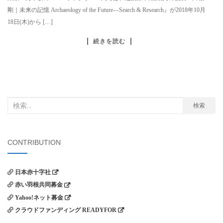
剛｜未来の記憶 Archaeology of the Future―Search & Research』が2018年10月
18日(木)から […]
続きを読む
検
検索
索
対
象:
CONTRIBUTION
日本赤十字社
赤い羽根共同募金
Yahoo!ネット募金
クラウドファンディング READYFOR