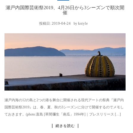
瀬戸内国際芸術祭2019、4月26日から3シーズンで順次開
催
2019-04-24
kstyle
投稿日:
by
瀬戸内海の12の島と2つの港を舞台に開催される現代アートの祭典『瀬戸内
国際芸術祭2019』は、春、夏、秋の3シーズンに分けて開催するのでメモし
ておきます。(photo:直島 [草間彌生「南瓜」1994年]｜プレスリリース […]
続きを読む