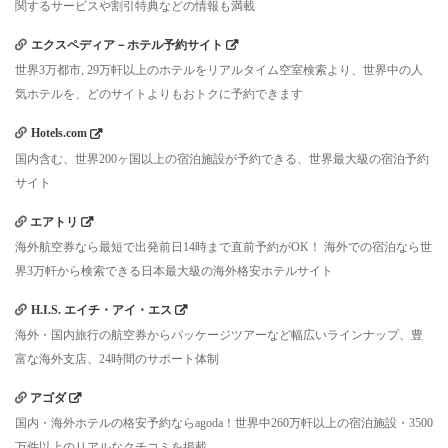
関するサービスや割引特典などの情報も満載
エクスペディア－ホテル予約サイト
世界3万都市, 29万軒以上のホテルをリアルタイム空室検索より、世界中の人
気ホテルを、どのサイトよりもおトクに予約できます
Hotels.com
国内含む、世界200ヶ国以上の宿泊施設が予約できる、世界最大級の宿泊予約
サイト
エアトリ
海外航空券なら最短で出発前日14時まで直前予約がOK！ 海外での宿泊なら世
界3万軒から検索できる日本最大級の海外格安ホテルサイト
H.I.S. エイチ・アイ・エス
海外・国内旅行の航空券からパッケージツアーなど幅広いラインナップ、豊
富な海外支店、24時間のサポート体制
アゴダ
国内・海外ホテルの格安予約ならagoda！世界中260万軒以上の宿泊施設・3500
万件以上のリアルなクチコミを掲載