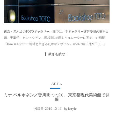
東京・乃木坂のTOTOギャラリー・間では、本ギャラリー運営委員の塚本由
晴、千葉学、セン・クアン、田根剛の4氏をキュレーターに迎え、企画展
『How is Life?ーー地球と生きるためのデザイン』が2022年10月21日( […]
続きを読む
ART
...
ミナ ペルホネン／皆川明 つづく、東京都現代美術館で開
催
2019-12-16
kstyle
投稿日:
by