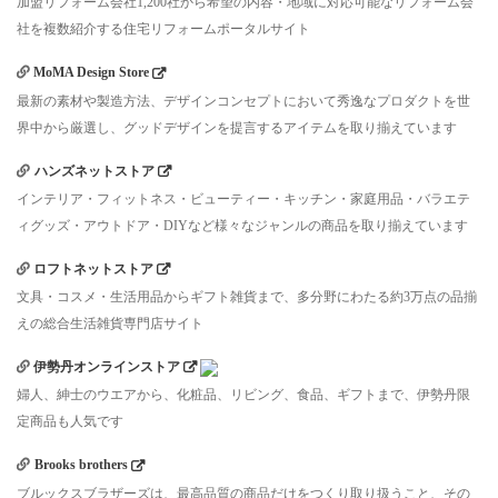
加盟リフォーム会社1,200社から希望の内容・地域に対応可能なリフォーム会
社を複数紹介する住宅リフォームポータルサイト
MoMA Design Store
最新の素材や製造方法、デザインコンセプトにおいて秀逸なプロダクトを世
界中から厳選し、グッドデザインを提言するアイテムを取り揃えています
ハンズネットストア
インテリア・フィットネス・ビューティー・キッチン・家庭用品・バラエテ
ィグッズ・アウトドア・DIYなど様々なジャンルの商品を取り揃えています
ロフトネットストア
文具・コスメ・生活用品からギフト雑貨まで、多分野にわたる約3万点の品揃
えの総合生活雑貨専門店サイト
伊勢丹オンラインストア
婦人、紳士のウエアから、化粧品、リビング、食品、ギフトまで、伊勢丹限
定商品も人気です
Brooks brothers
ブルックスブラザーズは、最高品質の商品だけをつくり取り扱うこと、その