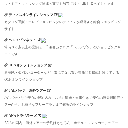
ウトドアとフィッシング関連の商品を30万点以上も取り扱っております
ディノスオンラインショップ
カタログ通販・テレビショッピングのディノスが運営する総合ショッピング
サイト
ベルメゾンネット
常時３万点以上の品揃え、千趣会カタログ「ベルメゾン」のショッピングサ
イトです
OCNオンラインショップ
激安PCやDVDレコーダーなど、常に旬なお買い得商品を掲載し続けている
OCNオンラインショップ
JALパック 海外ツアー
JALパックなら安心の燃油込み、お得に観光・食事付きで安心の添乗員同行ツ
アーから、お買得なフリープランまで充実のラインナップ
ANAトラベラーズ
ANAの国内・海外ツアーの予約はもちろん、ホテル・レンタカー、ツアーに