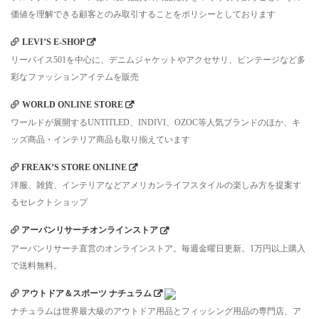
価値を理解できる顧客とのみ取引することをポリシーとしております
LEVI’S E-SHOP
リーバイス501を中心に、デニムジャケットやアクセサリ、ビンテージなど多
彩なファッションアイテムを販売
WORLD ONLINE STORE
ワールドが展開するUNTITLED、INDIVI、OZOC等人気ブランドのほか、キ
ッズ商品・インテリア商品も取り揃えています
FREAK’S STORE ONLINE
洋服、雑貨、インテリアなどアメリカンライフスタイルの楽しみ方を提案す
るセレクトショップ
アーバンリサーチオンラインストア
アーバンリサーチ直営のオンラインストア。毎週金曜日更新。1万円以上購入
で送料無料。
アウトドア＆スポーツ ナチュラム
ナチュラムは世界最大級のアウトドア用品とフィッシング用品の専門店、ア