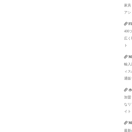
家具
アシ
F
40
広く
ト
M
輸入
ィス
通販
ホ
加盟
なリ
イト
Mo
最新