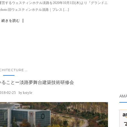
するウェスティンホテル淡路を2020年10月1日(木)より『グランドニ
oto:旧ウェスティンホテル淡路｜プレス […]
続きを読む
CHITECTURE
...
いることー淡路夢舞台建築技術研修会
018-02-25
kstyle
by
AM