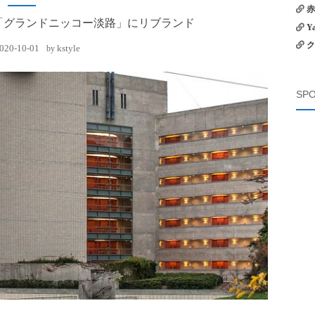
赤
「グランドニッコー淡路」にリブランド
Y
ク
020-10-01
kstyle
by
SPO