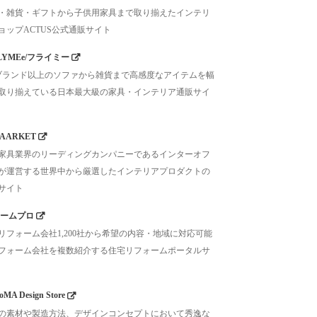
・雑貨・ギフトから子供用家具まで取り揃えたインテリ
ョップACTUS公式通販サイト
LYMEe/フライミー
0ブランド以上のソファから雑貨まで高感度なアイテムを幅
取り揃えている日本最大級の家具・インテリア通販サイ
AARKET
家具業界のリーディングカンパニーであるインターオフ
が運営する世界中から厳選したインテリアプロダクトの
サイト
ームプロ
リフォーム会社1,200社から希望の内容・地域に対応可能
フォーム会社を複数紹介する住宅リフォームポータルサ
MA Design Store
の素材や製造方法、デザインコンセプトにおいて秀逸な