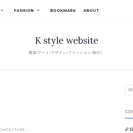
FASHION
BOOKMARK
ABOUT
K style website
建築/アート/デザイン/ファッション/旅行/…
検
索
対
象:
CON
CHITECTURE
日
...