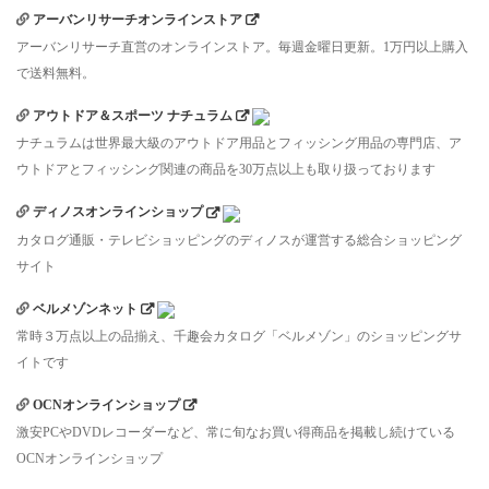
アーバンリサーチオンラインストア
アーバンリサーチ直営のオンラインストア。毎週金曜日更新。1万円以上購入
で送料無料。
アウトドア＆スポーツ ナチュラム
ナチュラムは世界最大級のアウトドア用品とフィッシング用品の専門店、ア
ウトドアとフィッシング関連の商品を30万点以上も取り扱っております
ディノスオンラインショップ
カタログ通販・テレビショッピングのディノスが運営する総合ショッピング
サイト
ベルメゾンネット
常時３万点以上の品揃え、千趣会カタログ「ベルメゾン」のショッピングサ
イトです
OCNオンラインショップ
激安PCやDVDレコーダーなど、常に旬なお買い得商品を掲載し続けている
OCNオンラインショップ