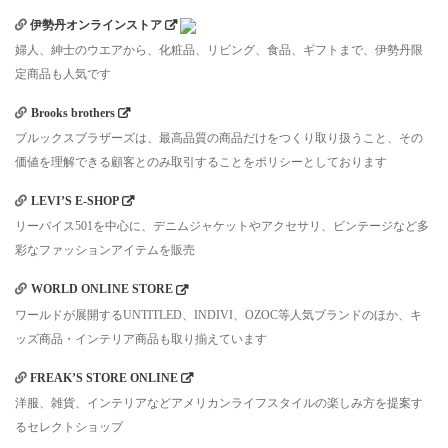
伊勢丹オンラインストア
婦人、紳士のウエアから、化粧品、リビング、食品、ギフトまで、伊勢丹限
定商品も人気です
Brooks brothers
ブルックスブラザーズは、最高品質の商品だけをつくり取り扱うこと、その
価値を理解できる顧客とのみ取引することをポリシーとしております
LEVI’S E-SHOP
リーバイス501を中心に、デニムジャケットやアクセサリ、ビンテージなど多
彩なファッションアイテムを販売
WORLD ONLINE STORE
ワールドが展開するUNTITLED、INDIVI、OZOC等人気ブランドのほか、キ
ッズ商品・インテリア商品も取り揃えています
FREAK’S STORE ONLINE
洋服、雑貨、インテリアなどアメリカンライフスタイルの楽しみ方を提案す
るセレクトショップ