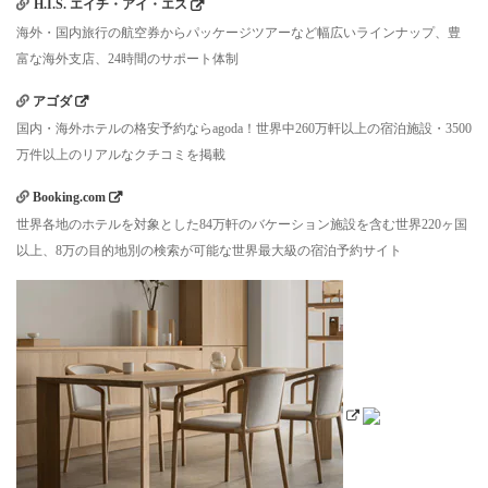
H.I.S. エイチ・アイ・エス
海外・国内旅行の航空券からパッケージツアーなど幅広いラインナップ、豊
富な海外支店、24時間のサポート体制
アゴダ
国内・海外ホテルの格安予約ならagoda！世界中260万軒以上の宿泊施設・3500
万件以上のリアルなクチコミを掲載
Booking.com
世界各地のホテルを対象とした84万軒のバケーション施設を含む世界220ヶ国
以上、8万の目的地別の検索が可能な世界最大級の宿泊予約サイト