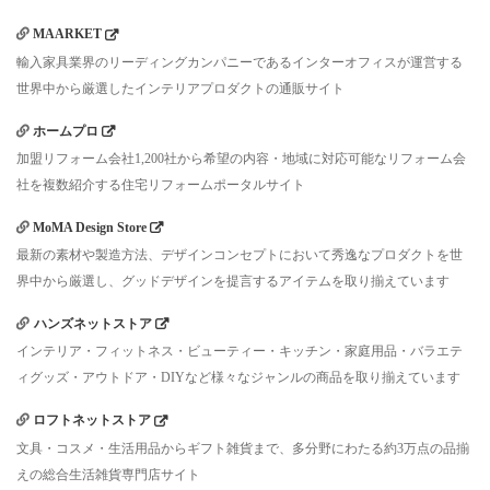
MAARKET
輸入家具業界のリーディングカンパニーであるインターオフィスが運営する
世界中から厳選したインテリアプロダクトの通販サイト
ホームプロ
加盟リフォーム会社1,200社から希望の内容・地域に対応可能なリフォーム会
社を複数紹介する住宅リフォームポータルサイト
MoMA Design Store
最新の素材や製造方法、デザインコンセプトにおいて秀逸なプロダクトを世
界中から厳選し、グッドデザインを提言するアイテムを取り揃えています
ハンズネットストア
インテリア・フィットネス・ビューティー・キッチン・家庭用品・バラエテ
ィグッズ・アウトドア・DIYなど様々なジャンルの商品を取り揃えています
ロフトネットストア
文具・コスメ・生活用品からギフト雑貨まで、多分野にわたる約3万点の品揃
えの総合生活雑貨専門店サイト