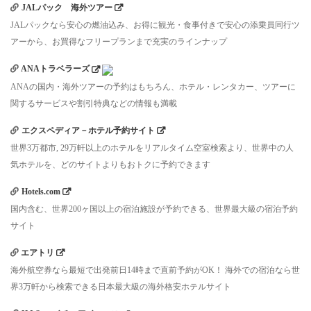
JALパック 海外ツアー
JALパックなら安心の燃油込み、お得に観光・食事付きで安心の添乗員同行ツ
アーから、お買得なフリープランまで充実のラインナップ
ANAトラベラーズ
ANAの国内・海外ツアーの予約はもちろん、ホテル・レンタカー、ツアーに
関するサービスや割引特典などの情報も満載
エクスペディア－ホテル予約サイト
世界3万都市, 29万軒以上のホテルをリアルタイム空室検索より、世界中の人
気ホテルを、どのサイトよりもおトクに予約できます
Hotels.com
国内含む、世界200ヶ国以上の宿泊施設が予約できる、世界最大級の宿泊予約
サイト
エアトリ
海外航空券なら最短で出発前日14時まで直前予約がOK！ 海外での宿泊なら世
界3万軒から検索できる日本最大級の海外格安ホテルサイト