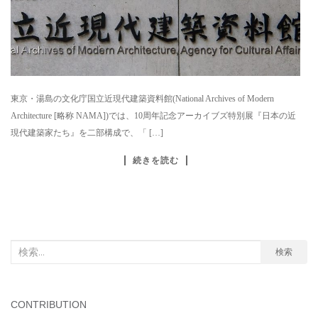
東京・湯島の文化庁国立近現代建築資料館(National Archives of Modern
Architecture [略称 NAMA])では、10周年記念アーカイブズ特別展『日本の近
現代建築家たち』を二部構成で、「 […]
続きを読む
検
検索
索
対
象:
CONTRIBUTION