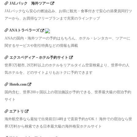
JALパック 海外ツアー
JALパックなら安心の燃油込み、お得に観光・食事付きで安心の添乗員同行ツ
アーから、お買得なフリープランまで充実のラインナップ
ANAトラベラーズ
ANAの国内・海外ツアーの予約はもちろん、ホテル・レンタカー、ツアーに
関するサービスや割引特典などの情報も満載
エクスペディア－ホテル予約サイト
世界3万都市, 29万軒以上のホテルをリアルタイム空室検索より、世界中の人
気ホテルを、どのサイトよりもおトクに予約できます
Hotels.com
国内含む、世界200ヶ国以上の宿泊施設が予約できる、世界最大級の宿泊予約
サイト
エアトリ
海外航空券なら最短で出発前日14時まで直前予約がOK！ 海外での宿泊なら世
界3万軒から検索できる日本最大級の海外格安ホテルサイト