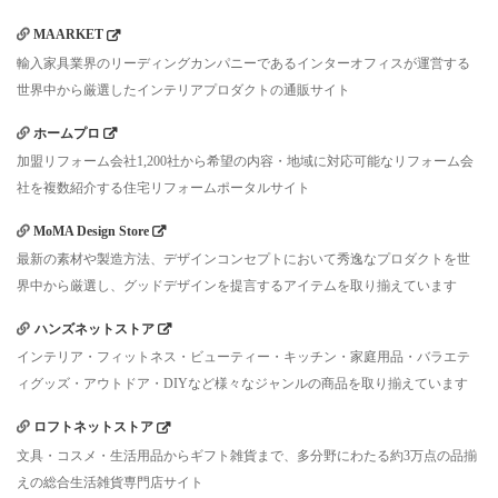
MAARKET
輸入家具業界のリーディングカンパニーであるインターオフィスが運営する
世界中から厳選したインテリアプロダクトの通販サイト
ホームプロ
加盟リフォーム会社1,200社から希望の内容・地域に対応可能なリフォーム会
社を複数紹介する住宅リフォームポータルサイト
MoMA Design Store
最新の素材や製造方法、デザインコンセプトにおいて秀逸なプロダクトを世
界中から厳選し、グッドデザインを提言するアイテムを取り揃えています
ハンズネットストア
インテリア・フィットネス・ビューティー・キッチン・家庭用品・バラエテ
ィグッズ・アウトドア・DIYなど様々なジャンルの商品を取り揃えています
ロフトネットストア
文具・コスメ・生活用品からギフト雑貨まで、多分野にわたる約3万点の品揃
えの総合生活雑貨専門店サイト