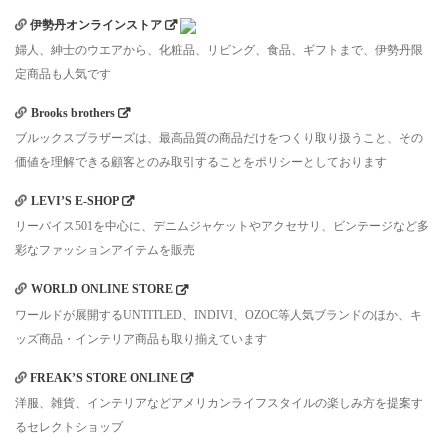
伊勢丹オンラインストア
婦人、紳士のウエアから、化粧品、リビング、食品、ギフトまで、伊勢丹限
定商品も人気です
Brooks brothers
ブルックスブラザーズは、最高品質の商品だけをつくり取り扱うこと、その
価値を理解できる顧客とのみ取引することをポリシーとしております
LEVI’S E-SHOP
リーバイス501を中心に、デニムジャケットやアクセサリ、ビンテージなど多
彩なファッションアイテムを販売
WORLD ONLINE STORE
ワールドが展開するUNTITLED、INDIVI、OZOC等人気ブランドのほか、キ
ッズ商品・インテリア商品も取り揃えています
FREAK’S STORE ONLINE
洋服、雑貨、インテリアなどアメリカンライフスタイルの楽しみ方を提案す
るセレクトショップ