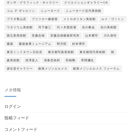
ギンザ・グラフィック・ギャラリー
クリエイションギャラリーG8
コム デ ギャルソン
ニューヨーク
ニューヨーク近代美術館
プラダ青山店
プリツカー建築賞
メトロポリタン美術館
ルイ・ヴィトン
ワタリウム美術館
丹下健三
代々木競技場
光の教会
光の美術館
国立新美術館
安藤忠雄
安藤忠雄建築研究所
山本耀司
川久保玲
建築
建築倉庫ミュージアム
明月院
杉本博司
東京ミッドタウン日比谷
東京都写真美術館
東京都現代美術館
桜
森美術館
深澤直人
清春芸術村
田根剛
草間彌生
資生堂ギャラリー
銀座メゾンエルメス
銀座メゾンエルメス フォーラム
メタ情報
ログイン
投稿フィード
コメントフィード