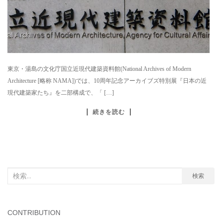
東京・湯島の文化庁国立近現代建築資料館(National Archives of Modern
Architecture [略称 NAMA])では、10周年記念アーカイブズ特別展『日本の近
現代建築家たち』を二部構成で、「 […]
続きを読む
検
検索
索
対
象:
CONTRIBUTION