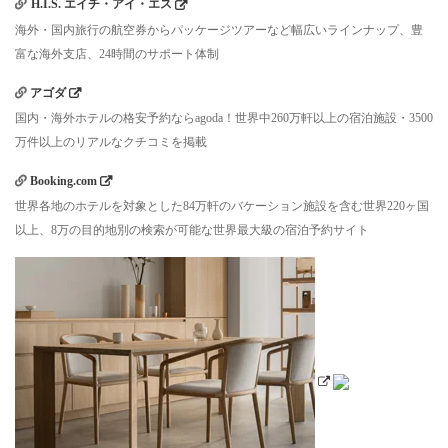
H.I.S. エイチ・アイ・エス
海外・国内旅行の航空券からパッケージツアーなど幅広いラインナップ、豊
富な海外支店、24時間のサポート体制
アゴダ
国内・海外ホテルの格安予約ならagoda！世界中260万軒以上の宿泊施設・3500
万件以上のリアルなクチコミを掲載
Booking.com
世界各地のホテルを対象とした84万軒のバケーション施設を含む世界220ヶ国
以上、8万の目的地別の検索が可能な世界最大級の宿泊予約サイト