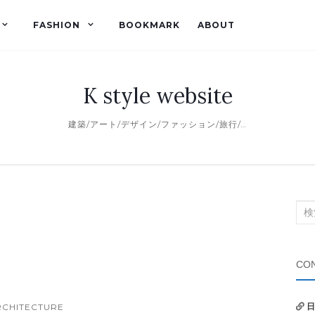
FASHION
BOOKMARK
ABOUT
K style website
建築/アート/デザイン/ファッション/旅行/…
検
索
対
象:
CON
RCHITECTURE
日