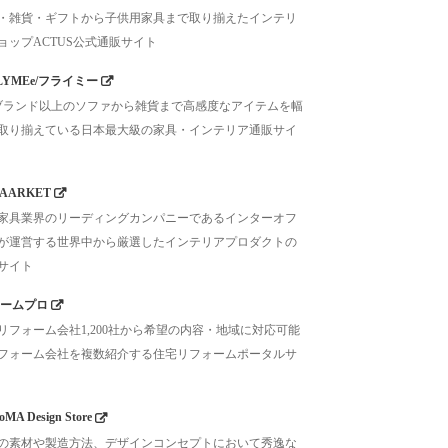
・雑貨・ギフトから子供用家具まで取り揃えたインテリ
ョップACTUS公式通販サイト
LYMEe/フライミー
0ブランド以上のソファから雑貨まで高感度なアイテムを幅
取り揃えている日本最大級の家具・インテリア通販サイ
AARKET
家具業界のリーディングカンパニーであるインターオフ
が運営する世界中から厳選したインテリアプロダクトの
サイト
ームプロ
リフォーム会社1,200社から希望の内容・地域に対応可能
フォーム会社を複数紹介する住宅リフォームポータルサ
MA Design Store
の素材や製造方法、デザインコンセプトにおいて秀逸な