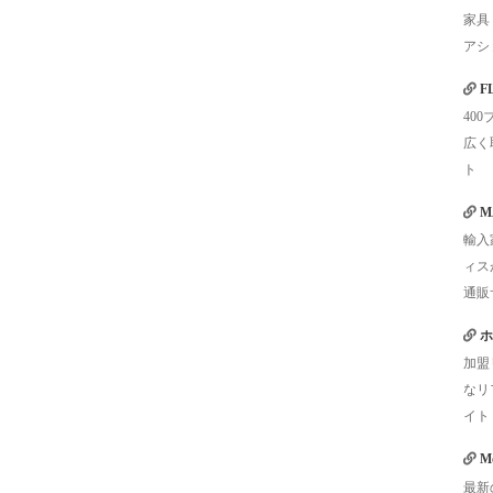
家具
アシ
F
40
広く
ト
M
輸入
ィス
通販
ホ
加盟
なリ
イト
Mo
最新