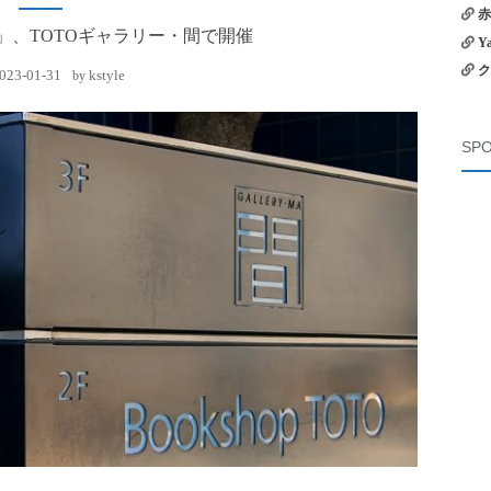
赤
fe? 」、TOTOギャラリー・間で開催
Y
ク
023-01-31
kstyle
by
SPO