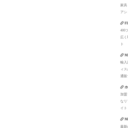
家具
アシ
F
40
広く
ト
M
輸入
ィス
通販
ホ
加盟
なリ
イト
Mo
最新