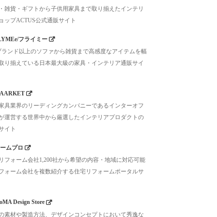
・雑貨・ギフトから子供用家具まで取り揃えたインテリ
ョップACTUS公式通販サイト
LYMEe/フライミー
0ブランド以上のソファから雑貨まで高感度なアイテムを幅
取り揃えている日本最大級の家具・インテリア通販サイ
AARKET
家具業界のリーディングカンパニーであるインターオフ
が運営する世界中から厳選したインテリアプロダクトの
サイト
ームプロ
リフォーム会社1,200社から希望の内容・地域に対応可能
フォーム会社を複数紹介する住宅リフォームポータルサ
MA Design Store
の素材や製造方法、デザインコンセプトにおいて秀逸な