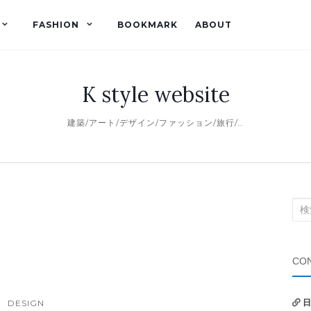
FASHION
BOOKMARK
ABOUT
K style website
建築/アート/デザイン/ファッション/旅行/…
検
索
対
象:
CON
DESIGN
日