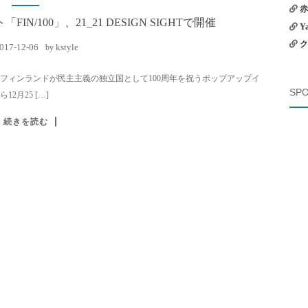
赤
N/100」、21_21 DESIGN SIGHTで開催
Y
ク
017-12-06
kstyle
by
ー3では、フィンランドが民主主義の独立国として100周年を祝うポップアップイ
SPO
12月25 […]
続きを読む