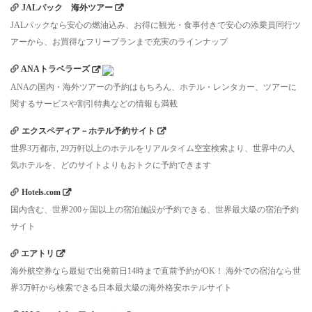
JALパック 海外ツアー
JALパックなら安心の燃油込み、お得に観光・食事付きで安心の添乗員同行ツ
アーから、お買得なフリープランまで充実のラインナップ
ANAトラベラーズ
ANAの国内・海外ツアーの予約はもちろん、ホテル・レンタカー、ツアーに
関するサービスや割引特典などの情報も満載
エクスペディア－ホテル予約サイト
世界3万都市, 29万軒以上のホテルをリアルタイム空室検索より、世界中の人
気ホテルを、どのサイトよりもおトクに予約できます
Hotels.com
国内含む、世界200ヶ国以上の宿泊施設が予約できる、世界最大級の宿泊予約
サイト
エアトリ
海外航空券なら最短で出発前日14時まで直前予約がOK！ 海外での宿泊なら世
界3万軒から検索できる日本最大級の海外格安ホテルサイト