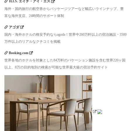
H.I.S. エイチ・アイ・エス
海外・国内旅行の航空券からパッケージツアーなど幅広いラインナップ、豊
富な海外支店、24時間のサポート体制
アゴダ
国内・海外ホテルの格安予約ならagoda！世界中260万軒以上の宿泊施設・3500
万件以上のリアルなクチコミを掲載
Booking.com
世界各地のホテルを対象とした84万軒のバケーション施設を含む世界220ヶ国
以上、8万の目的地別の検索が可能な世界最大級の宿泊予約サイト