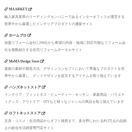
MAARKET
輸入家具業界のリーディングカンパニーであるインターオフィスが運営する
世界中から厳選したインテリアプロダクトの通販サイト
ホームプロ
加盟リフォーム会社1,200社から希望の内容・地域に対応可能なリフォーム会
社を複数紹介する住宅リフォームポータルサイト
MoMA Design Store
最新の素材や製造方法、デザインコンセプトにおいて秀逸なプロダクトを世
界中から厳選し、グッドデザインを提言するアイテムを取り揃えています
ハンズネットストア
インテリア・フィットネス・ビューティー・キッチン・家庭用品・バラエテ
ィグッズ・アウトドア・DIYなど様々なジャンルの商品を取り揃えています
ロフトネットストア
文具・コスメ・生活用品からギフト雑貨まで、多分野にわたる約3万点の品揃
えの総合生活雑貨専門店サイト