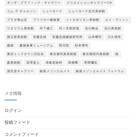
ギンザ・グラフィック・ギャラリー
クリエイションギャラリーG8
コム デ ギャルソン
ニューヨーク
ニューヨーク近代美術館
プラダ青山店
プリツカー建築賞
メトロポリタン美術館
ルイ・ヴィトン
ワタリウム美術館
丹下健三
代々木競技場
光の教会
光の美術館
国立新美術館
安藤忠雄
安藤忠雄建築研究所
山本耀司
川久保玲
建築
建築倉庫ミュージアム
明月院
杉本博司
東京ミッドタウン日比谷
東京都写真美術館
東京都現代美術館
桜
森美術館
深澤直人
清春芸術村
田根剛
草間彌生
資生堂ギャラリー
銀座メゾンエルメス
銀座メゾンエルメス フォーラム
メタ情報
ログイン
投稿フィード
コメントフィード