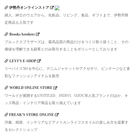
伊勢丹オンラインストア
婦人、紳士のウエアから、化粧品、リビング、食品、ギフトまで、伊勢丹限
定商品も人気です
Brooks brothers
ブルックスブラザーズは、最高品質の商品だけをつくり取り扱うこと、その
価値を理解できる顧客とのみ取引することをポリシーとしております
LEVI’S E-SHOP
リーバイス501を中心に、デニムジャケットやアクセサリ、ビンテージなど多
彩なファッションアイテムを販売
WORLD ONLINE STORE
ワールドが展開するUNTITLED、INDIVI、OZOC等人気ブランドのほか、キ
ッズ商品・インテリア商品も取り揃えています
FREAK’S STORE ONLINE
洋服、雑貨、インテリアなどアメリカンライフスタイルの楽しみ方を提案す
るセレクトショップ