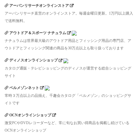
アーバンリサーチオンラインストア
アーバンリサーチ直営のオンラインストア。毎週金曜日更新。1万円以上購入
で送料無料。
アウトドア＆スポーツ ナチュラム
ナチュラムは世界最大級のアウトドア用品とフィッシング用品の専門店、ア
ウトドアとフィッシング関連の商品を30万点以上も取り扱っております
ディノスオンラインショップ
カタログ通販・テレビショッピングのディノスが運営する総合ショッピング
サイト
ベルメゾンネット
常時３万点以上の品揃え、千趣会カタログ「ベルメゾン」のショッピングサ
イトです
OCNオンラインショップ
激安PCやDVDレコーダーなど、常に旬なお買い得商品を掲載し続けている
OCNオンラインショップ