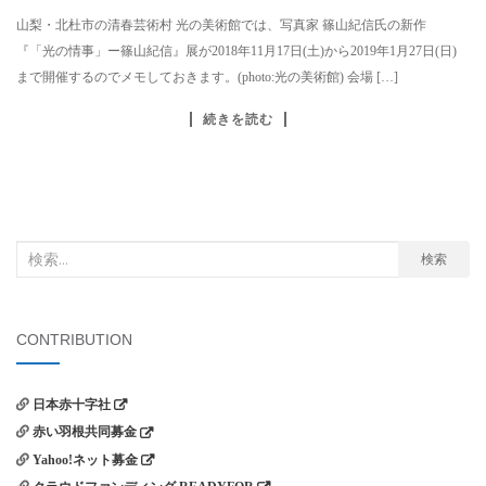
山梨・北杜市の清春芸術村 光の美術館では、写真家 篠山紀信氏の新作
『「光の情事」ー篠山紀信』展が2018年11月17日(土)から2019年1月27日(日)
まで開催するのでメモしておきます。(photo:光の美術館) 会場 […]
続きを読む
検
検索
索
対
象:
CONTRIBUTION
日本赤十字社
赤い羽根共同募金
Yahoo!ネット募金