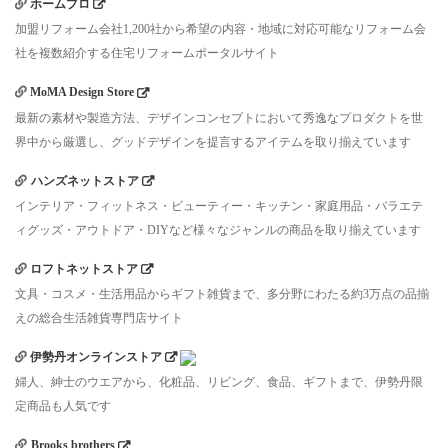
ホームプロ
加盟リフォーム会社1,200社から希望の内容・地域に対応可能なリフォーム会
社を複数紹介する住宅リフォームポータルサイト
MoMA Design Store
最新の素材や製造方法、デザインコンセプトにおいて秀逸なプロダクトを世
界中から厳選し、グッドデザインを提言するアイテムを取り揃えています
ハンズネットストア
インテリア・フィットネス・ビューティー・キッチン・家庭用品・バラエテ
ィグッズ・アウトドア・DIYなど様々なジャンルの商品を取り揃えています
ロフトネットストア
文具・コスメ・生活用品からギフト雑貨まで、多分野にわたる約3万点の品揃
えの総合生活雑貨専門店サイト
伊勢丹オンラインストア
婦人、紳士のウエアから、化粧品、リビング、食品、ギフトまで、伊勢丹限
定商品も人気です
Brooks brothers