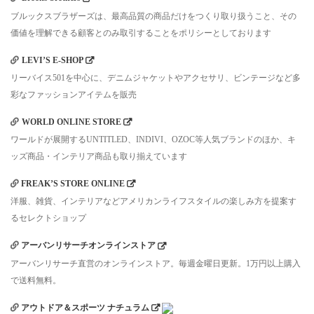
ブルックスブラザーズは、最高品質の商品だけをつくり取り扱うこと、その
価値を理解できる顧客とのみ取引することをポリシーとしております
LEVI’S E-SHOP
リーバイス501を中心に、デニムジャケットやアクセサリ、ビンテージなど多
彩なファッションアイテムを販売
WORLD ONLINE STORE
ワールドが展開するUNTITLED、INDIVI、OZOC等人気ブランドのほか、キ
ッズ商品・インテリア商品も取り揃えています
FREAK’S STORE ONLINE
洋服、雑貨、インテリアなどアメリカンライフスタイルの楽しみ方を提案す
るセレクトショップ
アーバンリサーチオンラインストア
アーバンリサーチ直営のオンラインストア。毎週金曜日更新。1万円以上購入
で送料無料。
アウトドア＆スポーツ ナチュラム