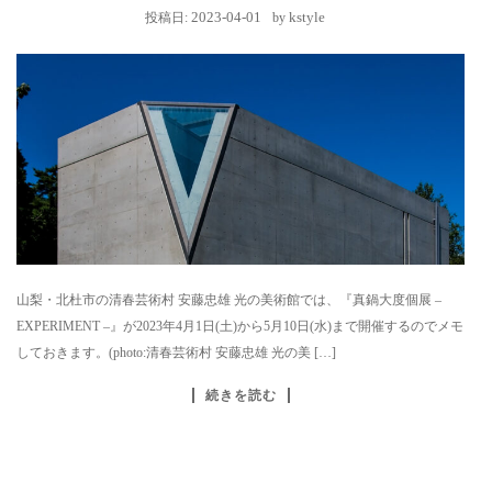
2023-04-01
kstyle
投稿日:
by
山梨・北杜市の清春芸術村 安藤忠雄 光の美術館では、『真鍋大度個展 –
EXPERIMENT –』が2023年4月1日(土)から5月10日(水)まで開催するのでメモ
しておきます。(photo:清春芸術村 安藤忠雄 光の美 […]
続きを読む