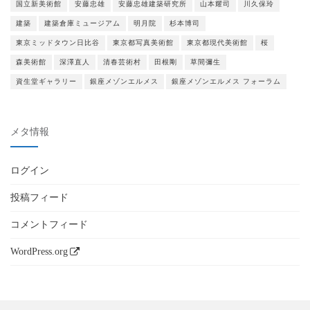
国立新美術館
安藤忠雄
安藤忠雄建築研究所
山本耀司
川久保玲
建築
建築倉庫ミュージアム
明月院
杉本博司
東京ミッドタウン日比谷
東京都写真美術館
東京都現代美術館
桜
森美術館
深澤直人
清春芸術村
田根剛
草間彌生
資生堂ギャラリー
銀座メゾンエルメス
銀座メゾンエルメス フォーラム
メタ情報
ログイン
投稿フィード
コメントフィード
WordPress.org