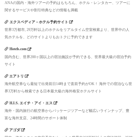
ANAの国内・海外ツアーの予約はもちろん、ホテル・レンタカー、ツアーに
関するサービスや割引特典などの情報も満載
エクスペディア－ホテル予約サイト
世界3万都市, 29万軒以上のホテルをリアルタイム空室検索より、世界中の人
気ホテルを、どのサイトよりもおトクに予約できます
Hotels.com
国内含む、世界200ヶ国以上の宿泊施設が予約できる、世界最大級の宿泊予約
サイト
エアトリ
海外航空券なら最短で出発前日14時まで直前予約がOK！ 海外での宿泊なら世
界3万軒から検索できる日本最大級の海外格安ホテルサイト
H.I.S. エイチ・アイ・エス
海外・国内旅行の航空券からパッケージツアーなど幅広いラインナップ、豊
富な海外支店、24時間のサポート体制
アゴダ