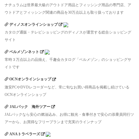
ナチュラムは世界最大級のアウトドア用品とフィッシング用品の専門店、ア
ウトドアとフィッシング関連の商品を30万点以上も取り扱っております
ディノスオンラインショップ
カタログ通販・テレビショッピングのディノスが運営する総合ショッピング
サイト
ベルメゾンネット
常時３万点以上の品揃え、千趣会カタログ「ベルメゾン」のショッピングサ
イトです
OCNオンラインショップ
激安PCやDVDレコーダーなど、常に旬なお買い得商品を掲載し続けている
OCNオンラインショップ
JALパック 海外ツアー
JALパックなら安心の燃油込み、お得に観光・食事付きで安心の添乗員同行ツ
アーから、お買得なフリープランまで充実のラインナップ
ANAトラベラーズ