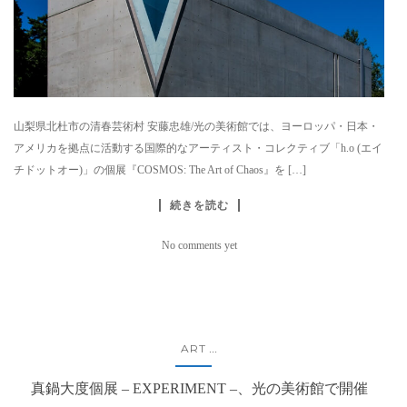
山梨県北杜市の清春芸術村 安藤忠雄/光の美術館では、ヨーロッパ・⽇本・
アメリカを拠点に活動する国際的なアーティスト・コレクティブ「h.o (エイ
チドットオー)」の個展『COSMOS: The Art of Chaos』を […]
続きを読む
No comments yet
ART
...
真鍋大度個展 – EXPERIMENT –、光の美術館で開催