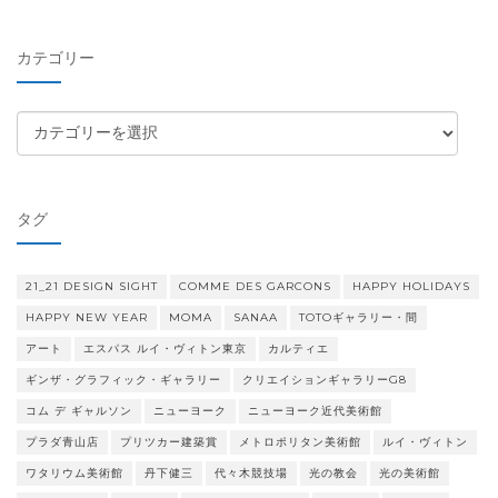
カ
イ
カテゴリー
ブ
カ
テ
ゴ
リ
タグ
ー
21_21 DESIGN SIGHT
COMME DES GARCONS
HAPPY HOLIDAYS
HAPPY NEW YEAR
MOMA
SANAA
TOTOギャラリー・間
アート
エスパス ルイ・ヴィトン東京
カルティエ
ギンザ・グラフィック・ギャラリー
クリエイションギャラリーG8
コム デ ギャルソン
ニューヨーク
ニューヨーク近代美術館
プラダ青山店
プリツカー建築賞
メトロポリタン美術館
ルイ・ヴィトン
ワタリウム美術館
丹下健三
代々木競技場
光の教会
光の美術館