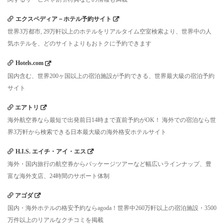
エクスペディア－ホテル予約サイト
世界3万都市, 29万軒以上のホテルをリアルタイム空室検索より、世界中の人
気ホテルを、どのサイトよりもおトクに予約できます
Hotels.com
国内含む、世界200ヶ国以上の宿泊施設が予約できる、世界最大級の宿泊予約
サイト
エアトリ
海外航空券なら最短で出発前日14時まで直前予約がOK！ 海外での宿泊なら世
界3万軒から検索できる日本最大級の海外格安ホテルサイト
H.I.S. エイチ・アイ・エス
海外・国内旅行の航空券からパッケージツアーなど幅広いラインナップ、豊
富な海外支店、24時間のサポート体制
アゴダ
国内・海外ホテルの格安予約ならagoda！世界中260万軒以上の宿泊施設・3500
万件以上のリアルなクチコミを掲載