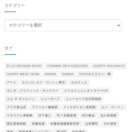
イ
カテゴリー
ブ
カ
テ
ゴ
リ
タグ
ー
21_21 DESIGN SIGHT
COMME DES GARCONS
HAPPY HOLIDAYS
HAPPY NEW YEAR
MOMA
SANAA
TOTOギャラリー・間
アート
エスパス ルイ・ヴィトン東京
カルティエ
ギンザ・グラフィック・ギャラリー
クリエイションギャラリーG8
コム デ ギャルソン
ニューヨーク
ニューヨーク近代美術館
プラダ青山店
プリツカー建築賞
メトロポリタン美術館
ルイ・ヴィトン
ワタリウム美術館
丹下健三
代々木競技場
光の教会
光の美術館
国立新美術館
安藤忠雄
安藤忠雄建築研究所
山本耀司
川久保玲
建築
建築倉庫ミュージアム
明月院
杉本博司