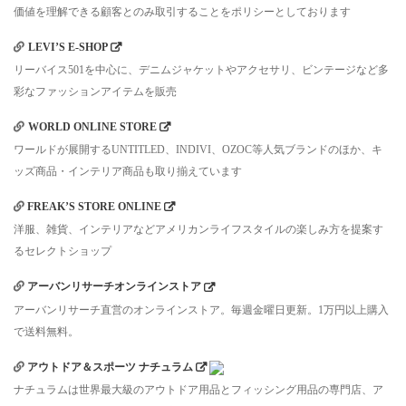
価値を理解できる顧客とのみ取引することをポリシーとしております
LEVI’S E-SHOP
リーバイス501を中心に、デニムジャケットやアクセサリ、ビンテージなど多
彩なファッションアイテムを販売
WORLD ONLINE STORE
ワールドが展開するUNTITLED、INDIVI、OZOC等人気ブランドのほか、キ
ッズ商品・インテリア商品も取り揃えています
FREAK’S STORE ONLINE
洋服、雑貨、インテリアなどアメリカンライフスタイルの楽しみ方を提案す
るセレクトショップ
アーバンリサーチオンラインストア
アーバンリサーチ直営のオンラインストア。毎週金曜日更新。1万円以上購入
で送料無料。
アウトドア＆スポーツ ナチュラム
ナチュラムは世界最大級のアウトドア用品とフィッシング用品の専門店、ア