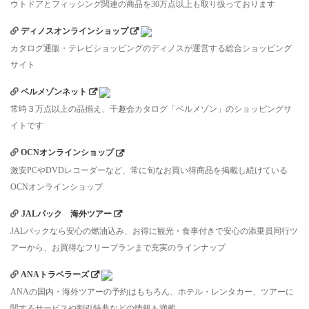
ウトドアとフィッシング関連の商品を30万点以上も取り扱っております
ディノスオンラインショップ
カタログ通販・テレビショッピングのディノスが運営する総合ショッピング
サイト
ベルメゾンネット
常時３万点以上の品揃え、千趣会カタログ「ベルメゾン」のショッピングサ
イトです
OCNオンラインショップ
激安PCやDVDレコーダーなど、常に旬なお買い得商品を掲載し続けている
OCNオンラインショップ
JALパック 海外ツアー
JALパックなら安心の燃油込み、お得に観光・食事付きで安心の添乗員同行ツ
アーから、お買得なフリープランまで充実のラインナップ
ANAトラベラーズ
ANAの国内・海外ツアーの予約はもちろん、ホテル・レンタカー、ツアーに
関するサービスや割引特典などの情報も満載