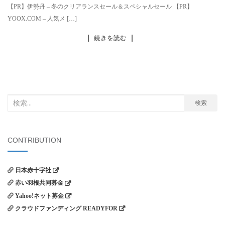
【PR】伊勢丹 – 冬のクリアランスセール＆スペシャルセール 【PR】
YOOX.COM – 人気メ […]
続きを読む
検
検索
索
対
象:
CONTRIBUTION
日本赤十字社
赤い羽根共同募金
Yahoo!ネット募金
クラウドファンディング READYFOR