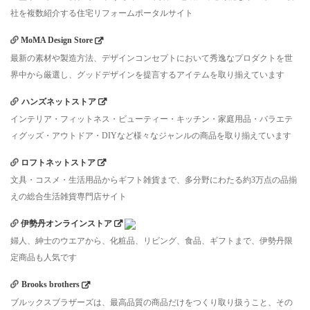
社を複数紹介する住宅リフォームポータルサイト
MoMA Design Store
最新の素材や製造方法、デザインコンセプトにおいて秀逸なプロダクトを世
界中から厳選し、グッドデザインを提言するアイテムを取り揃えています
ハンズネットストア
インテリア・フィットネス・ビューティー・キッチン・家庭用品・バラエテ
ィグッズ・アウトドア・DIYなど様々なジャンルの商品を取り揃えています
ロフトネットストア
文具・コスメ・生活用品からギフト雑貨まで、多分野にわたる約3万点の品揃
えの総合生活雑貨専門店サイト
伊勢丹オンラインストア
婦人、紳士のウエアから、化粧品、リビング、食品、ギフトまで、伊勢丹限
定商品も人気です
Brooks brothers
ブルックスブラザーズは、最高品質の商品だけをつくり取り扱うこと、その