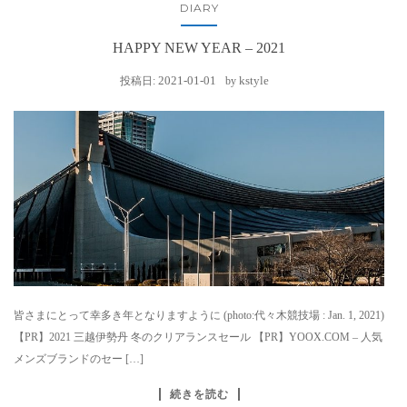
DIARY
HAPPY NEW YEAR – 2021
2021-01-01
kstyle
投稿日:
by
皆さまにとって幸多き年となりますように (photo:代々木競技場 : Jan. 1, 2021)
【PR】2021 三越伊勢丹 冬のクリアランスセール 【PR】YOOX.COM – 人気
メンズブランドのセー […]
続きを読む