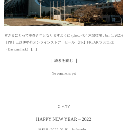
皆さまにとって幸多き年となりますように (photo:代々木競技場 : Jan. 1, 2025)
【PR】三越伊勢丹オンラインストア セール 【PR】FREAK’S STORE
（Daytona Park） […]
続きを読む
No comments yet
DIARY
HAPPY NEW YEAR – 2022
2022-01-01
kstyle
投稿日:
by