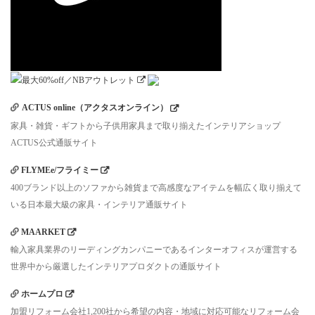
ACTUS online（アクタスオンライン）
家具・雑貨・ギフトから子供用家具まで取り揃えたインテリアショップ
ACTUS公式通販サイト
FLYMEe/フライミー
400ブランド以上のソファから雑貨まで高感度なアイテムを幅広く取り揃えて
いる日本最大級の家具・インテリア通販サイト
MAARKET
輸入家具業界のリーディングカンパニーであるインターオフィスが運営する
世界中から厳選したインテリアプロダクトの通販サイト
ホームプロ
加盟リフォーム会社1,200社から希望の内容・地域に対応可能なリフォーム会