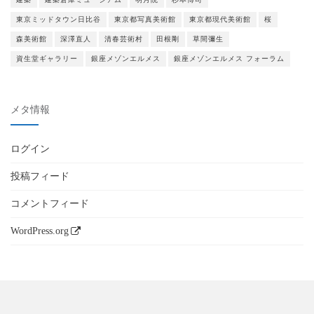
東京ミッドタウン日比谷
東京都写真美術館
東京都現代美術館
桜
森美術館
深澤直人
清春芸術村
田根剛
草間彌生
資生堂ギャラリー
銀座メゾンエルメス
銀座メゾンエルメス フォーラム
メタ情報
ログイン
投稿フィード
コメントフィード
WordPress.org