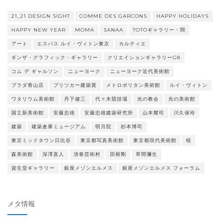
21_21 DESIGN SIGHT
COMME DES GARCONS
HAPPY HOLIDAYS
HAPPY NEW YEAR
MOMA
SANAA
TOTOギャラリー・間
アート
エスパス ルイ・ヴィトン東京
カルティエ
ギンザ・グラフィック・ギャラリー
クリエイションギャラリーG8
コム デ ギャルソン
ニューヨーク
ニューヨーク近代美術館
プラダ青山店
プリツカー建築賞
メトロポリタン美術館
ルイ・ヴィトン
ワタリウム美術館
丹下健三
代々木競技場
光の教会
光の美術館
国立新美術館
安藤忠雄
安藤忠雄建築研究所
山本耀司
川久保玲
建築
建築倉庫ミュージアム
明月院
杉本博司
東京ミッドタウン日比谷
東京都写真美術館
東京都現代美術館
桜
森美術館
深澤直人
清春芸術村
田根剛
草間彌生
資生堂ギャラリー
銀座メゾンエルメス
銀座メゾンエルメス フォーラム
メタ情報