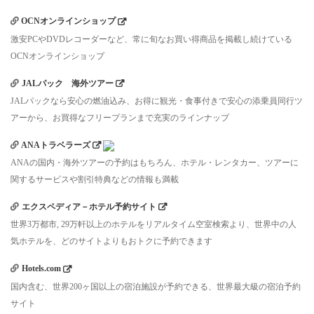
OCNオンラインショップ
激安PCやDVDレコーダーなど、常に旬なお買い得商品を掲載し続けている
OCNオンラインショップ
JALパック 海外ツアー
JALパックなら安心の燃油込み、お得に観光・食事付きで安心の添乗員同行ツ
アーから、お買得なフリープランまで充実のラインナップ
ANAトラベラーズ
ANAの国内・海外ツアーの予約はもちろん、ホテル・レンタカー、ツアーに
関するサービスや割引特典などの情報も満載
エクスペディア－ホテル予約サイト
世界3万都市, 29万軒以上のホテルをリアルタイム空室検索より、世界中の人
気ホテルを、どのサイトよりもおトクに予約できます
Hotels.com
国内含む、世界200ヶ国以上の宿泊施設が予約できる、世界最大級の宿泊予約
サイト