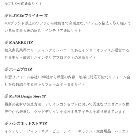
ACTUS公式通販サイト
FLYMEe/フライミー
400ブランド以上のソファから雑貨まで高感度なアイテムを幅広く取り揃えて
いる日本最大級の家具・インテリア通販サイト
MAARKET
輸入家具業界のリーディングカンパニーであるインターオフィスが運営する
世界中から厳選したインテリアプロダクトの通販サイト
ホームプロ
加盟リフォーム会社1,200社から希望の内容・地域に対応可能なリフォーム会
社を複数紹介する住宅リフォームポータルサイト
MoMA Design Store
最新の素材や製造方法、デザインコンセプトにおいて秀逸なプロダクトを世
界中から厳選し、グッドデザインを提言するアイテムを取り揃えています
ハンズネットストア
インテリア・フィットネス・ビューティー・キッチン・家庭用品・バラエテ