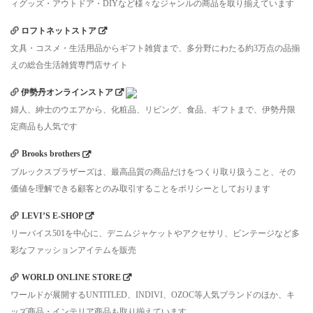
ィグッズ・アウトドア・DIYなど様々なジャンルの商品を取り揃えています
ロフトネットストア
文具・コスメ・生活用品からギフト雑貨まで、多分野にわたる約3万点の品揃
えの総合生活雑貨専門店サイト
伊勢丹オンラインストア
婦人、紳士のウエアから、化粧品、リビング、食品、ギフトまで、伊勢丹限
定商品も人気です
Brooks brothers
ブルックスブラザーズは、最高品質の商品だけをつくり取り扱うこと、その
価値を理解できる顧客とのみ取引することをポリシーとしております
LEVI’S E-SHOP
リーバイス501を中心に、デニムジャケットやアクセサリ、ビンテージなど多
彩なファッションアイテムを販売
WORLD ONLINE STORE
ワールドが展開するUNTITLED、INDIVI、OZOC等人気ブランドのほか、キ
ッズ商品・インテリア商品も取り揃えています