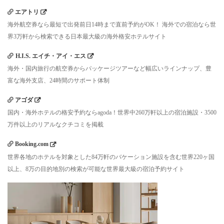
エアトリ
海外航空券なら最短で出発前日14時まで直前予約がOK！ 海外での宿泊なら世
界3万軒から検索できる日本最大級の海外格安ホテルサイト
H.I.S. エイチ・アイ・エス
海外・国内旅行の航空券からパッケージツアーなど幅広いラインナップ、豊
富な海外支店、24時間のサポート体制
アゴダ
国内・海外ホテルの格安予約ならagoda！世界中260万軒以上の宿泊施設・3500
万件以上のリアルなクチコミを掲載
Booking.com
世界各地のホテルを対象とした84万軒のバケーション施設を含む世界220ヶ国
以上、8万の目的地別の検索が可能な世界最大級の宿泊予約サイト