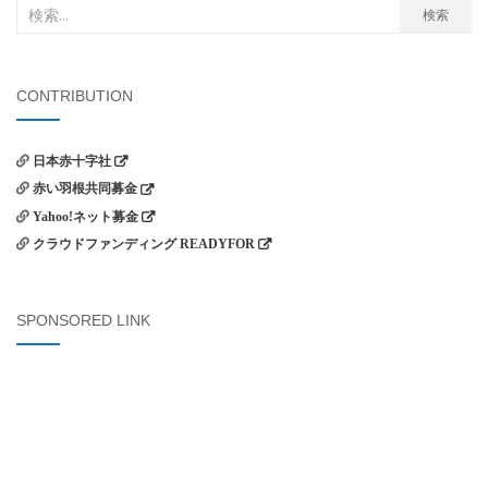
検
検索
索
対
象:
CONTRIBUTION
日本赤十字社
赤い羽根共同募金
Yahoo!ネット募金
クラウドファンディング READYFOR
SPONSORED LINK