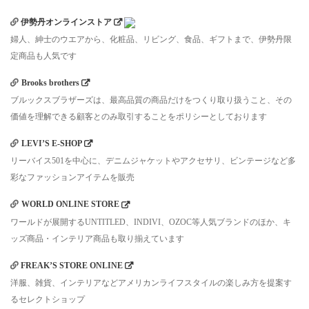
伊勢丹オンラインストア
婦人、紳士のウエアから、化粧品、リビング、食品、ギフトまで、伊勢丹限
定商品も人気です
Brooks brothers
ブルックスブラザーズは、最高品質の商品だけをつくり取り扱うこと、その
価値を理解できる顧客とのみ取引することをポリシーとしております
LEVI’S E-SHOP
リーバイス501を中心に、デニムジャケットやアクセサリ、ビンテージなど多
彩なファッションアイテムを販売
WORLD ONLINE STORE
ワールドが展開するUNTITLED、INDIVI、OZOC等人気ブランドのほか、キ
ッズ商品・インテリア商品も取り揃えています
FREAK’S STORE ONLINE
洋服、雑貨、インテリアなどアメリカンライフスタイルの楽しみ方を提案す
るセレクトショップ