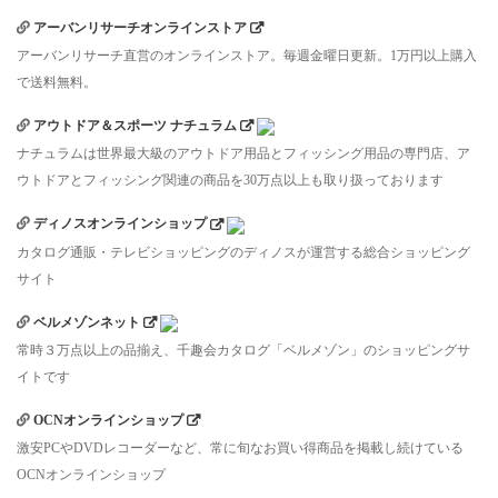
アーバンリサーチオンラインストア
アーバンリサーチ直営のオンラインストア。毎週金曜日更新。1万円以上購入
で送料無料。
アウトドア＆スポーツ ナチュラム
ナチュラムは世界最大級のアウトドア用品とフィッシング用品の専門店、ア
ウトドアとフィッシング関連の商品を30万点以上も取り扱っております
ディノスオンラインショップ
カタログ通販・テレビショッピングのディノスが運営する総合ショッピング
サイト
ベルメゾンネット
常時３万点以上の品揃え、千趣会カタログ「ベルメゾン」のショッピングサ
イトです
OCNオンラインショップ
激安PCやDVDレコーダーなど、常に旬なお買い得商品を掲載し続けている
OCNオンラインショップ