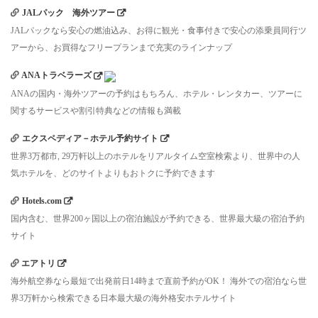
JALパック 海外ツアー
JALパックなら安心の燃油込み、お得に観光・食事付きで安心の添乗員同行ツ
アーから、お買得なフリープランまで充実のラインナップ
ANAトラベラーズ
ANAの国内・海外ツアーの予約はもちろん、ホテル・レンタカー、ツアーに
関するサービスや割引特典などの情報も満載
エクスペディア－ホテル予約サイト
世界3万都市, 29万軒以上のホテルをリアルタイム空室検索より、世界中の人
気ホテルを、どのサイトよりもおトクに予約できます
Hotels.com
国内含む、世界200ヶ国以上の宿泊施設が予約できる、世界最大級の宿泊予約
サイト
エアトリ
海外航空券なら最短で出発前日14時まで直前予約がOK！ 海外での宿泊なら世
界3万軒から検索できる日本最大級の海外格安ホテルサイト