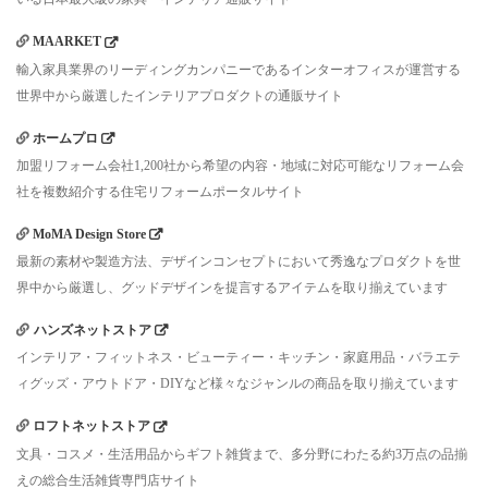
MAARKET
輸入家具業界のリーディングカンパニーであるインターオフィスが運営する
世界中から厳選したインテリアプロダクトの通販サイト
ホームプロ
加盟リフォーム会社1,200社から希望の内容・地域に対応可能なリフォーム会
社を複数紹介する住宅リフォームポータルサイト
MoMA Design Store
最新の素材や製造方法、デザインコンセプトにおいて秀逸なプロダクトを世
界中から厳選し、グッドデザインを提言するアイテムを取り揃えています
ハンズネットストア
インテリア・フィットネス・ビューティー・キッチン・家庭用品・バラエテ
ィグッズ・アウトドア・DIYなど様々なジャンルの商品を取り揃えています
ロフトネットストア
文具・コスメ・生活用品からギフト雑貨まで、多分野にわたる約3万点の品揃
えの総合生活雑貨専門店サイト