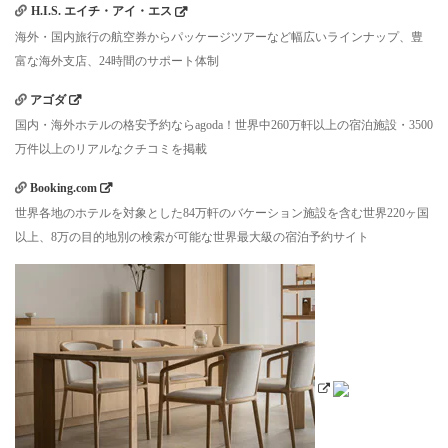
H.I.S. エイチ・アイ・エス
海外・国内旅行の航空券からパッケージツアーなど幅広いラインナップ、豊
富な海外支店、24時間のサポート体制
アゴダ
国内・海外ホテルの格安予約ならagoda！世界中260万軒以上の宿泊施設・3500
万件以上のリアルなクチコミを掲載
Booking.com
世界各地のホテルを対象とした84万軒のバケーション施設を含む世界220ヶ国
以上、8万の目的地別の検索が可能な世界最大級の宿泊予約サイト