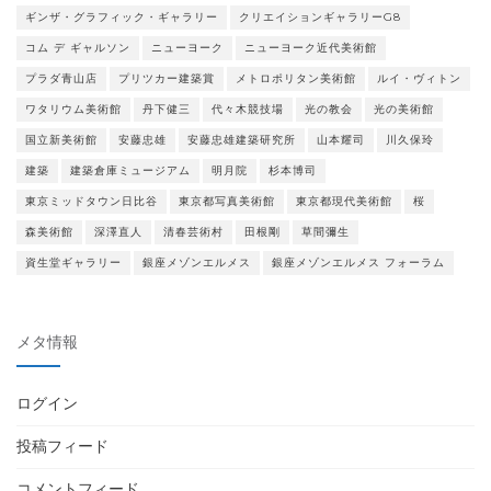
ギンザ・グラフィック・ギャラリー
クリエイションギャラリーG8
コム デ ギャルソン
ニューヨーク
ニューヨーク近代美術館
プラダ青山店
プリツカー建築賞
メトロポリタン美術館
ルイ・ヴィトン
ワタリウム美術館
丹下健三
代々木競技場
光の教会
光の美術館
国立新美術館
安藤忠雄
安藤忠雄建築研究所
山本耀司
川久保玲
建築
建築倉庫ミュージアム
明月院
杉本博司
東京ミッドタウン日比谷
東京都写真美術館
東京都現代美術館
桜
森美術館
深澤直人
清春芸術村
田根剛
草間彌生
資生堂ギャラリー
銀座メゾンエルメス
銀座メゾンエルメス フォーラム
メタ情報
ログイン
投稿フィード
コメントフィード