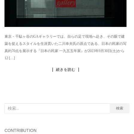
東京・千駄ヶ谷のGAギャラリーでは、自らの足で現地へ赴き、その眼で建
築を捉えるスタイルを生涯貫いた二川幸夫氏の原点である、日本の民家の写
真約70点を展示する『日本の民家 一九五五年展』が2023年9月30日(土)から
12 […]
続きを読む
検
検索
索
対
象:
CONTRIBUTION