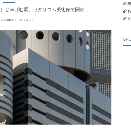
赤
ク｜ じゅげむ展、ワタリウム美術館で開催
Y
ク
026-08-02
kstyle
by
SPO