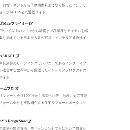
・雑貨・ギフトから子供用家具まで取り揃えたインテリ
ョップACTUS公式通販サイト
LYMEe/フライミー
0ブランド以上のソファから雑貨まで高感度なアイテムを幅
取り揃えている日本最大級の家具・インテリア通販サイ
AARKET
家具業界のリーディングカンパニーであるインターオフ
が運営する世界中から厳選したインテリアプロダクトの
サイト
ームプロ
リフォーム会社1,200社から希望の内容・地域に対応可能
フォーム会社を複数紹介する住宅リフォームポータルサ
MA Design Store
の素材や製造方法、デザインコンセプトにおいて秀逸な