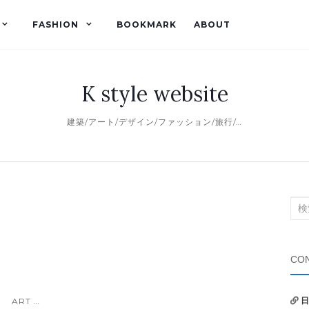
FASHION
BOOKMARK
ABOUT
K style website
建築/アート/デザイン/ファッション/旅行/…
検
索
対
象:
CON
ART
日
...