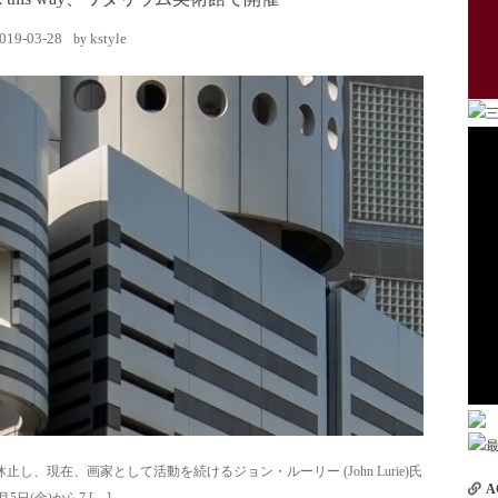
019-03-28
kstyle
by
、現在、画家として活動を続けるジョン・ルーリー (John Lurie)氏
A
月5日(金)から7 […]