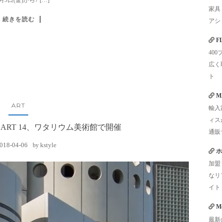
家具
続きを読む
アシ
F
40
広く
ト
M
ART
輸入
ィス
E ART 14、ワタリウム美術館で開催
通販
018-04-06
kstyle
by
ホ
加盟
なリ
イト
Mo
最新