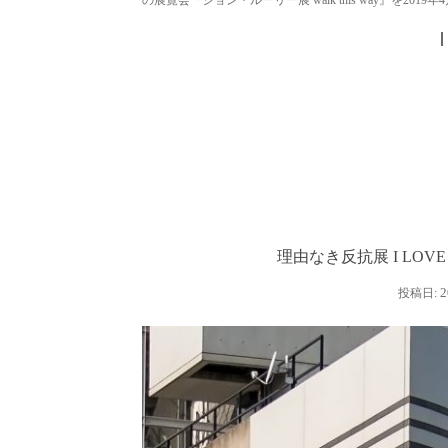
理由なき反抗展 I LOV
2
投稿日: