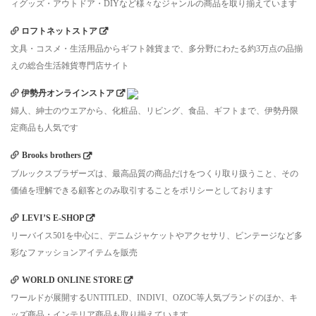
ィグッズ・アウトドア・DIYなど様々なジャンルの商品を取り揃えています
ロフトネットストア
文具・コスメ・生活用品からギフト雑貨まで、多分野にわたる約3万点の品揃
えの総合生活雑貨専門店サイト
伊勢丹オンラインストア
婦人、紳士のウエアから、化粧品、リビング、食品、ギフトまで、伊勢丹限
定商品も人気です
Brooks brothers
ブルックスブラザーズは、最高品質の商品だけをつくり取り扱うこと、その
価値を理解できる顧客とのみ取引することをポリシーとしております
LEVI’S E-SHOP
リーバイス501を中心に、デニムジャケットやアクセサリ、ビンテージなど多
彩なファッションアイテムを販売
WORLD ONLINE STORE
ワールドが展開するUNTITLED、INDIVI、OZOC等人気ブランドのほか、キ
ッズ商品・インテリア商品も取り揃えています