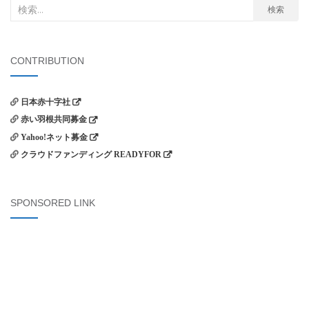
検
検索
索
対
象:
CONTRIBUTION
日本赤十字社
赤い羽根共同募金
Yahoo!ネット募金
クラウドファンディング READYFOR
SPONSORED LINK