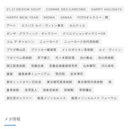
21_21 DESIGN SIGHT
COMME DES GARCONS
HAPPY HOLIDAYS
HAPPY NEW YEAR
MOMA
SANAA
TOTOギャラリー・間
アート
エスパス ルイ・ヴィトン東京
カルティエ
ギンザ・グラフィック・ギャラリー
クリエイションギャラリーG8
コム デ ギャルソン
ニューヨーク
ニューヨーク近代美術館
プラダ青山店
プリツカー建築賞
メトロポリタン美術館
ルイ・ヴィトン
ワタリウム美術館
丹下健三
代々木競技場
光の教会
光の美術館
国立新美術館
安藤忠雄
安藤忠雄建築研究所
山本耀司
川久保玲
建築
建築倉庫ミュージアム
明月院
杉本博司
東京ミッドタウン日比谷
東京都写真美術館
東京都現代美術館
桜
森美術館
深澤直人
清春芸術村
田根剛
草間彌生
資生堂ギャラリー
銀座メゾンエルメス
銀座メゾンエルメス フォーラム
メタ情報