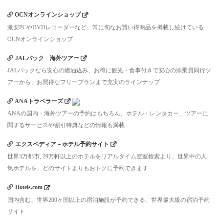
OCNオンラインショップ
激安PCやDVDレコーダーなど、常に旬なお買い得商品を掲載し続けている
OCNオンラインショップ
JALパック 海外ツアー
JALパックなら安心の燃油込み、お得に観光・食事付きで安心の添乗員同行ツ
アーから、お買得なフリープランまで充実のラインナップ
ANAトラベラーズ
ANAの国内・海外ツアーの予約はもちろん、ホテル・レンタカー、ツアーに
関するサービスや割引特典などの情報も満載
エクスペディア－ホテル予約サイト
世界3万都市, 29万軒以上のホテルをリアルタイム空室検索より、世界中の人
気ホテルを、どのサイトよりもおトクに予約できます
Hotels.com
国内含む、世界200ヶ国以上の宿泊施設が予約できる、世界最大級の宿泊予約
サイト