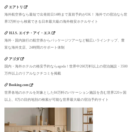
エアトリ
海外航空券なら最短で出発前日14時まで直前予約がOK！ 海外での宿泊なら世
界3万軒から検索できる日本最大級の海外格安ホテルサイト
H.I.S. エイチ・アイ・エス
海外・国内旅行の航空券からパッケージツアーなど幅広いラインナップ、豊
富な海外支店、24時間のサポート体制
アゴダ
国内・海外ホテルの格安予約ならagoda！世界中260万軒以上の宿泊施設・3500
万件以上のリアルなクチコミを掲載
Booking.com
世界各地のホテルを対象とした84万軒のバケーション施設を含む世界220ヶ国
以上、8万の目的地別の検索が可能な世界最大級の宿泊予約サイト