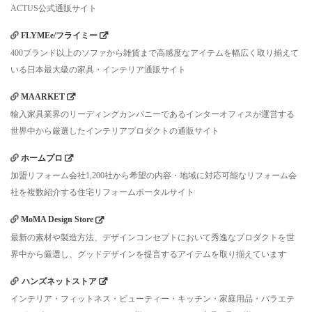
ACTUS公式通販サイト
FLYMEe/フライミー
400ブランド以上のソファから雑貨まで高感度なアイテムを幅広く取り揃えて
いる日本最大級の家具・インテリア通販サイト
MAARKET
輸入家具業界のリーディングカンパニーであるインターオフィスが運営する
世界中から厳選したインテリアプロダクトの通販サイト
ホームプロ
加盟リフォーム会社1,200社から希望の内容・地域に対応可能なリフォーム会
社を複数紹介する住宅リフォームポータルサイト
MoMA Design Store
最新の素材や製造方法、デザインコンセプトにおいて秀逸なプロダクトを世
界中から厳選し、グッドデザインを提言するアイテムを取り揃えています
ハンズネットストア
インテリア・フィットネス・ビューティー・キッチン・家庭用品・バラエテ