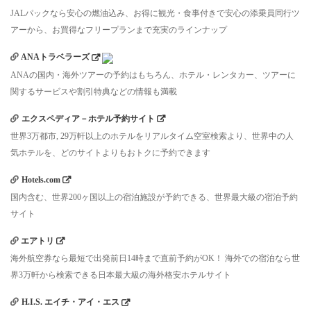
JALパックなら安心の燃油込み、お得に観光・食事付きで安心の添乗員同行ツ
アーから、お買得なフリープランまで充実のラインナップ
ANAトラベラーズ
ANAの国内・海外ツアーの予約はもちろん、ホテル・レンタカー、ツアーに
関するサービスや割引特典などの情報も満載
エクスペディア－ホテル予約サイト
世界3万都市, 29万軒以上のホテルをリアルタイム空室検索より、世界中の人
気ホテルを、どのサイトよりもおトクに予約できます
Hotels.com
国内含む、世界200ヶ国以上の宿泊施設が予約できる、世界最大級の宿泊予約
サイト
エアトリ
海外航空券なら最短で出発前日14時まで直前予約がOK！ 海外での宿泊なら世
界3万軒から検索できる日本最大級の海外格安ホテルサイト
H.I.S. エイチ・アイ・エス