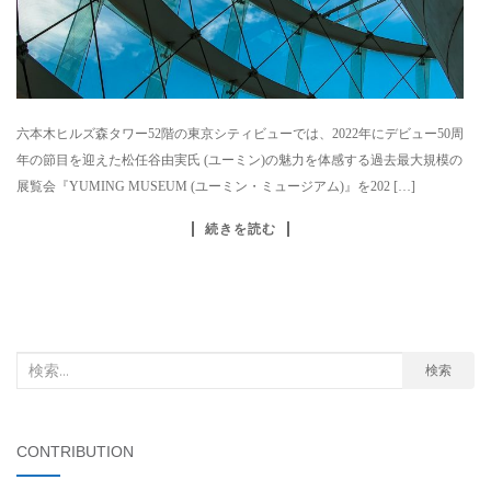
六本木ヒルズ森タワー52階の東京シティビューでは、2022年にデビュー50周
年の節目を迎えた松任谷由実氏 (ユーミン)の魅力を体感する過去最大規模の
展覧会『YUMING MUSEUM (ユーミン・ミュージアム)』を202 […]
続きを読む
検
検索
索
対
象:
CONTRIBUTION