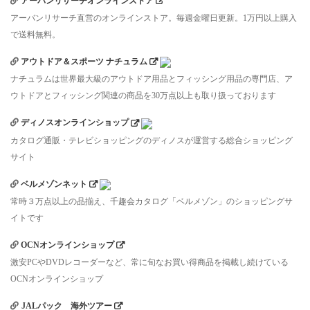
アーバンリサーチオンラインストア
アーバンリサーチ直営のオンラインストア。毎週金曜日更新。1万円以上購入
で送料無料。
アウトドア＆スポーツ ナチュラム
ナチュラムは世界最大級のアウトドア用品とフィッシング用品の専門店、ア
ウトドアとフィッシング関連の商品を30万点以上も取り扱っております
ディノスオンラインショップ
カタログ通販・テレビショッピングのディノスが運営する総合ショッピング
サイト
ベルメゾンネット
常時３万点以上の品揃え、千趣会カタログ「ベルメゾン」のショッピングサ
イトです
OCNオンラインショップ
激安PCやDVDレコーダーなど、常に旬なお買い得商品を掲載し続けている
OCNオンラインショップ
JALパック 海外ツアー