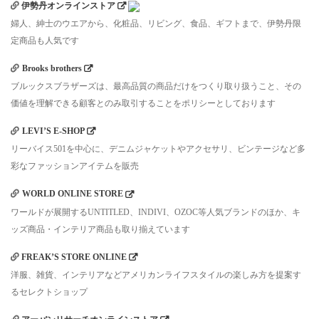
伊勢丹オンラインストア
婦人、紳士のウエアから、化粧品、リビング、食品、ギフトまで、伊勢丹限
定商品も人気です
Brooks brothers
ブルックスブラザーズは、最高品質の商品だけをつくり取り扱うこと、その
価値を理解できる顧客とのみ取引することをポリシーとしております
LEVI’S E-SHOP
リーバイス501を中心に、デニムジャケットやアクセサリ、ビンテージなど多
彩なファッションアイテムを販売
WORLD ONLINE STORE
ワールドが展開するUNTITLED、INDIVI、OZOC等人気ブランドのほか、キ
ッズ商品・インテリア商品も取り揃えています
FREAK’S STORE ONLINE
洋服、雑貨、インテリアなどアメリカンライフスタイルの楽しみ方を提案す
るセレクトショップ