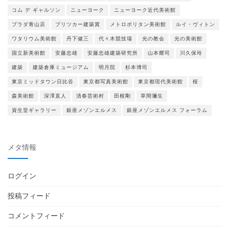
コム デ ギャルソン
ニューヨーク
ニューヨーク近代美術館
プラダ青山店
プリツカー建築賞
メトロポリタン美術館
ルイ・ヴィトン
ワタリウム美術館
丹下健三
代々木競技場
光の教会
光の美術館
国立新美術館
安藤忠雄
安藤忠雄建築研究所
山本耀司
川久保玲
建築
建築倉庫ミュージアム
明月院
杉本博司
東京ミッドタウン日比谷
東京都写真美術館
東京都現代美術館
桜
森美術館
深澤直人
清春芸術村
田根剛
草間彌生
資生堂ギャラリー
銀座メゾンエルメス
銀座メゾンエルメス フォーラム
メタ情報
ログイン
投稿フィード
コメントフィード