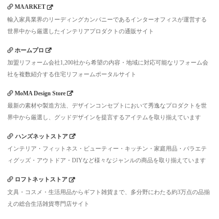
MAARKET
輸入家具業界のリーディングカンパニーであるインターオフィスが運営する
世界中から厳選したインテリアプロダクトの通販サイト
ホームプロ
加盟リフォーム会社1,200社から希望の内容・地域に対応可能なリフォーム会
社を複数紹介する住宅リフォームポータルサイト
MoMA Design Store
最新の素材や製造方法、デザインコンセプトにおいて秀逸なプロダクトを世
界中から厳選し、グッドデザインを提言するアイテムを取り揃えています
ハンズネットストア
インテリア・フィットネス・ビューティー・キッチン・家庭用品・バラエテ
ィグッズ・アウトドア・DIYなど様々なジャンルの商品を取り揃えています
ロフトネットストア
文具・コスメ・生活用品からギフト雑貨まで、多分野にわたる約3万点の品揃
えの総合生活雑貨専門店サイト