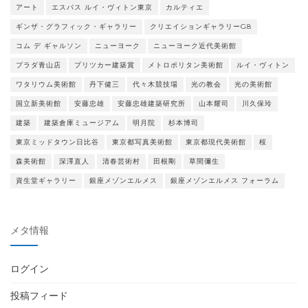
アート
エスパス ルイ・ヴィトン東京
カルティエ
ギンザ・グラフィック・ギャラリー
クリエイションギャラリーG8
コム デ ギャルソン
ニューヨーク
ニューヨーク近代美術館
プラダ青山店
プリツカー建築賞
メトロポリタン美術館
ルイ・ヴィトン
ワタリウム美術館
丹下健三
代々木競技場
光の教会
光の美術館
国立新美術館
安藤忠雄
安藤忠雄建築研究所
山本耀司
川久保玲
建築
建築倉庫ミュージアム
明月院
杉本博司
東京ミッドタウン日比谷
東京都写真美術館
東京都現代美術館
桜
森美術館
深澤直人
清春芸術村
田根剛
草間彌生
資生堂ギャラリー
銀座メゾンエルメス
銀座メゾンエルメス フォーラム
メタ情報
ログイン
投稿フィード