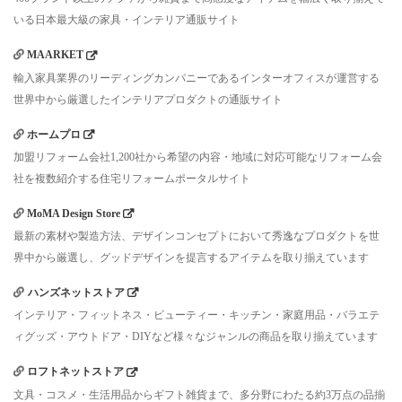
いる日本最大級の家具・インテリア通販サイト
MAARKET
輸入家具業界のリーディングカンパニーであるインターオフィスが運営する
世界中から厳選したインテリアプロダクトの通販サイト
ホームプロ
加盟リフォーム会社1,200社から希望の内容・地域に対応可能なリフォーム会
社を複数紹介する住宅リフォームポータルサイト
MoMA Design Store
最新の素材や製造方法、デザインコンセプトにおいて秀逸なプロダクトを世
界中から厳選し、グッドデザインを提言するアイテムを取り揃えています
ハンズネットストア
インテリア・フィットネス・ビューティー・キッチン・家庭用品・バラエテ
ィグッズ・アウトドア・DIYなど様々なジャンルの商品を取り揃えています
ロフトネットストア
文具・コスメ・生活用品からギフト雑貨まで、多分野にわたる約3万点の品揃