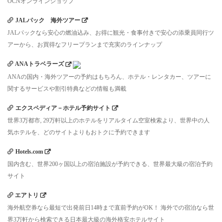
OCNオンラインショップ
JALパック 海外ツアー
JALパックなら安心の燃油込み、お得に観光・食事付きで安心の添乗員同行ツ
アーから、お買得なフリープランまで充実のラインナップ
ANAトラベラーズ
ANAの国内・海外ツアーの予約はもちろん、ホテル・レンタカー、ツアーに
関するサービスや割引特典などの情報も満載
エクスペディア－ホテル予約サイト
世界3万都市, 29万軒以上のホテルをリアルタイム空室検索より、世界中の人
気ホテルを、どのサイトよりもおトクに予約できます
Hotels.com
国内含む、世界200ヶ国以上の宿泊施設が予約できる、世界最大級の宿泊予約
サイト
エアトリ
海外航空券なら最短で出発前日14時まで直前予約がOK！ 海外での宿泊なら世
界3万軒から検索できる日本最大級の海外格安ホテルサイト