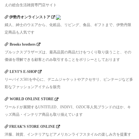
えの総合生活雑貨専門店サイト
伊勢丹オンラインストア
婦人、紳士のウエアから、化粧品、リビング、食品、ギフトまで、伊勢丹限
定商品も人気です
Brooks brothers
ブルックスブラザーズは、最高品質の商品だけをつくり取り扱うこと、その
価値を理解できる顧客とのみ取引することをポリシーとしております
LEVI’S E-SHOP
リーバイス501を中心に、デニムジャケットやアクセサリ、ビンテージなど多
彩なファッションアイテムを販売
WORLD ONLINE STORE
ワールドが展開するUNTITLED、INDIVI、OZOC等人気ブランドのほか、キ
ッズ商品・インテリア商品も取り揃えています
FREAK’S STORE ONLINE
洋服、雑貨、インテリアなどアメリカンライフスタイルの楽しみ方を提案す