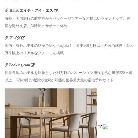
H.I.S. エイチ・アイ・エス
海外・国内旅行の航空券からパッケージツアーなど幅広いラインナップ、豊
富な海外支店、24時間のサポート体制
アゴダ
国内・海外ホテルの格安予約ならagoda！世界中260万軒以上の宿泊施設・3500
万件以上のリアルなクチコミを掲載
Booking.com
世界各地のホテルを対象とした84万軒のバケーション施設を含む世界220ヶ国
以上、8万の目的地別の検索が可能な世界最大級の宿泊予約サイト