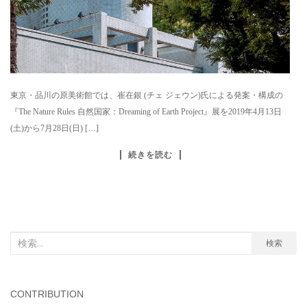
東京・品川の原美術館では、崔在銀 (チェ ジェウン)氏による発案・構成の
『The Nature Rules 自然国家：Dreaming of Earth Project』展を2019年4月13日
(土)から7月28日(日) […]
続きを読む
検
検索
索
対
象:
CONTRIBUTION