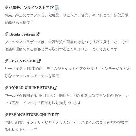
伊勢丹オンラインストア
婦人、紳士のウエアから、化粧品、リビング、食品、ギフトまで、伊勢丹限
定商品も人気です
Brooks brothers
ブルックスブラザーズは、最高品質の商品だけをつくり取り扱うこと、その
価値を理解できる顧客とのみ取引することをポリシーとしております
LEVI’S E-SHOP
リーバイス501を中心に、デニムジャケットやアクセサリ、ビンテージなど多
彩なファッションアイテムを販売
WORLD ONLINE STORE
ワールドが展開するUNTITLED、INDIVI、OZOC等人気ブランドのほか、キ
ッズ商品・インテリア商品も取り揃えています
FREAK’S STORE ONLINE
洋服、雑貨、インテリアなどアメリカンライフスタイルの楽しみ方を提案す
るセレクトショップ