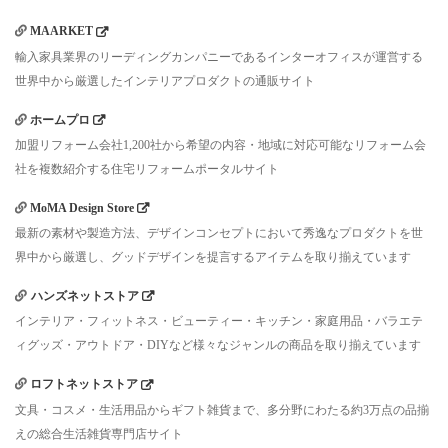
MAARKET
輸入家具業界のリーディングカンパニーであるインターオフィスが運営する
世界中から厳選したインテリアプロダクトの通販サイト
ホームプロ
加盟リフォーム会社1,200社から希望の内容・地域に対応可能なリフォーム会
社を複数紹介する住宅リフォームポータルサイト
MoMA Design Store
最新の素材や製造方法、デザインコンセプトにおいて秀逸なプロダクトを世
界中から厳選し、グッドデザインを提言するアイテムを取り揃えています
ハンズネットストア
インテリア・フィットネス・ビューティー・キッチン・家庭用品・バラエテ
ィグッズ・アウトドア・DIYなど様々なジャンルの商品を取り揃えています
ロフトネットストア
文具・コスメ・生活用品からギフト雑貨まで、多分野にわたる約3万点の品揃
えの総合生活雑貨専門店サイト