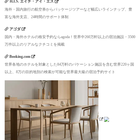
H.I.S. エイチ・アイ・エス
海外・国内旅行の航空券からパッケージツアーなど幅広いラインナップ、豊
富な海外支店、24時間のサポート体制
アゴダ
国内・海外ホテルの格安予約ならagoda！世界中260万軒以上の宿泊施設・3500
万件以上のリアルなクチコミを掲載
Booking.com
世界各地のホテルを対象とした84万軒のバケーション施設を含む世界220ヶ国
以上、8万の目的地別の検索が可能な世界最大級の宿泊予約サイト