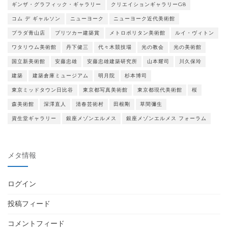
ギンザ・グラフィック・ギャラリー
クリエイションギャラリーG8
コム デ ギャルソン
ニューヨーク
ニューヨーク近代美術館
プラダ青山店
プリツカー建築賞
メトロポリタン美術館
ルイ・ヴィトン
ワタリウム美術館
丹下健三
代々木競技場
光の教会
光の美術館
国立新美術館
安藤忠雄
安藤忠雄建築研究所
山本耀司
川久保玲
建築
建築倉庫ミュージアム
明月院
杉本博司
東京ミッドタウン日比谷
東京都写真美術館
東京都現代美術館
桜
森美術館
深澤直人
清春芸術村
田根剛
草間彌生
資生堂ギャラリー
銀座メゾンエルメス
銀座メゾンエルメス フォーラム
メタ情報
ログイン
投稿フィード
コメントフィード