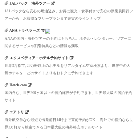
JALパック 海外ツアー
JALパックなら安心の燃油込み、お得に観光・食事付きで安心の添乗員同行ツ
アーから、お買得なフリープランまで充実のラインナップ
ANAトラベラーズ
ANAの国内・海外ツアーの予約はもちろん、ホテル・レンタカー、ツアーに
関するサービスや割引特典などの情報も満載
エクスペディア－ホテル予約サイト
世界3万都市, 29万軒以上のホテルをリアルタイム空室検索より、世界中の人
気ホテルを、どのサイトよりもおトクに予約できます
Hotels.com
国内含む、世界200ヶ国以上の宿泊施設が予約できる、世界最大級の宿泊予約
サイト
エアトリ
海外航空券なら最短で出発前日14時まで直前予約がOK！ 海外での宿泊なら世
界3万軒から検索できる日本最大級の海外格安ホテルサイト