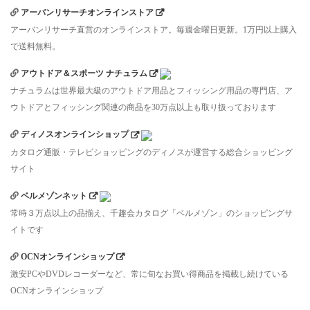
アーバンリサーチオンラインストア
アーバンリサーチ直営のオンラインストア。毎週金曜日更新。1万円以上購入
で送料無料。
アウトドア＆スポーツ ナチュラム
ナチュラムは世界最大級のアウトドア用品とフィッシング用品の専門店、ア
ウトドアとフィッシング関連の商品を30万点以上も取り扱っております
ディノスオンラインショップ
カタログ通販・テレビショッピングのディノスが運営する総合ショッピング
サイト
ベルメゾンネット
常時３万点以上の品揃え、千趣会カタログ「ベルメゾン」のショッピングサ
イトです
OCNオンラインショップ
激安PCやDVDレコーダーなど、常に旬なお買い得商品を掲載し続けている
OCNオンラインショップ