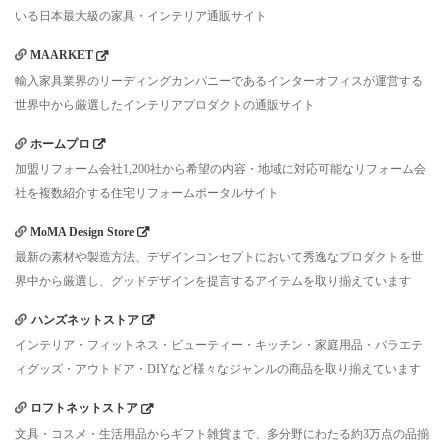
いる日本最大級の家具・インテリア通販サイト
MAARKET
輸入家具業界のリーディングカンパニーであるインターオフィスが運営する
世界中から厳選したインテリアプロダクトの通販サイト
ホームプロ
加盟リフォーム会社1,200社から希望の内容・地域に対応可能なリフォーム会
社を複数紹介する住宅リフォームポータルサイト
MoMA Design Store
最新の素材や製造方法、デザインコンセプトにおいて秀逸なプロダクトを世
界中から厳選し、グッドデザインを提言するアイテムを取り揃えています
ハンズネットストア
インテリア・フィットネス・ビューティー・キッチン・家庭用品・バラエテ
ィグッズ・アウトドア・DIYなど様々なジャンルの商品を取り揃えています
ロフトネットストア
文具・コスメ・生活用品からギフト雑貨まで、多分野にわたる約3万点の品揃