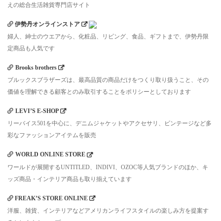
えの総合生活雑貨専門店サイト
伊勢丹オンラインストア
婦人、紳士のウエアから、化粧品、リビング、食品、ギフトまで、伊勢丹限
定商品も人気です
Brooks brothers
ブルックスブラザーズは、最高品質の商品だけをつくり取り扱うこと、その
価値を理解できる顧客とのみ取引することをポリシーとしております
LEVI’S E-SHOP
リーバイス501を中心に、デニムジャケットやアクセサリ、ビンテージなど多
彩なファッションアイテムを販売
WORLD ONLINE STORE
ワールドが展開するUNTITLED、INDIVI、OZOC等人気ブランドのほか、キ
ッズ商品・インテリア商品も取り揃えています
FREAK’S STORE ONLINE
洋服、雑貨、インテリアなどアメリカンライフスタイルの楽しみ方を提案す