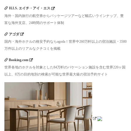
H.I.S. エイチ・アイ・エス
海外・国内旅行の航空券からパッケージツアーなど幅広いラインナップ、豊
富な海外支店、24時間のサポート体制
アゴダ
国内・海外ホテルの格安予約ならagoda！世界中260万軒以上の宿泊施設・3500
万件以上のリアルなクチコミを掲載
Booking.com
世界各地のホテルを対象とした84万軒のバケーション施設を含む世界220ヶ国
以上、8万の目的地別の検索が可能な世界最大級の宿泊予約サイト