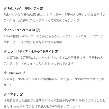
JALパック 海外ツアー
JALパックなら安心の燃油込み、お得に観光・食事付きで安心の添乗員同行ツ
アーから、お買得なフリープランまで充実のラインナップ
ANAトラベラーズ
ANAの国内・海外ツアーの予約はもちろん、ホテル・レンタカー、ツアーに
関するサービスや割引特典などの情報も満載
エクスペディア－ホテル予約サイト
世界3万都市, 29万軒以上のホテルをリアルタイム空室検索より、世界中の人
気ホテルを、どのサイトよりもおトクに予約できます
Hotels.com
国内含む、世界200ヶ国以上の宿泊施設が予約できる、世界最大級の宿泊予約
サイト
エアトリ
海外航空券なら最短で出発前日14時まで直前予約がOK！ 海外での宿泊なら世
界3万軒から検索できる日本最大級の海外格安ホテルサイト