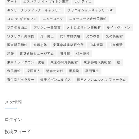
アート
エスパス ルイ・ヴィトン東京
カルティエ
ギンザ・グラフィック・ギャラリー
クリエイションギャラリーG8
コム デ ギャルソン
ニューヨーク
ニューヨーク近代美術館
プラダ青山店
プリツカー建築賞
メトロポリタン美術館
ルイ・ヴィトン
ワタリウム美術館
丹下健三
代々木競技場
光の教会
光の美術館
国立新美術館
安藤忠雄
安藤忠雄建築研究所
山本耀司
川久保玲
建築
建築倉庫ミュージアム
明月院
杉本博司
東京ミッドタウン日比谷
東京都写真美術館
東京都現代美術館
桜
森美術館
深澤直人
清春芸術村
田根剛
草間彌生
資生堂ギャラリー
銀座メゾンエルメス
銀座メゾンエルメス フォーラム
メタ情報
ログイン
投稿フィード