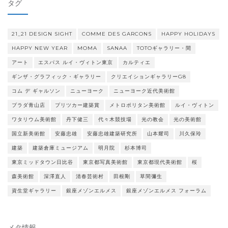
タグ
ー
21_21 DESIGN SIGHT
COMME DES GARCONS
HAPPY HOLIDAYS
HAPPY NEW YEAR
MOMA
SANAA
TOTOギャラリー・間
アート
エスパス ルイ・ヴィトン東京
カルティエ
ギンザ・グラフィック・ギャラリー
クリエイションギャラリーG8
コム デ ギャルソン
ニューヨーク
ニューヨーク近代美術館
プラダ青山店
プリツカー建築賞
メトロポリタン美術館
ルイ・ヴィトン
ワタリウム美術館
丹下健三
代々木競技場
光の教会
光の美術館
国立新美術館
安藤忠雄
安藤忠雄建築研究所
山本耀司
川久保玲
建築
建築倉庫ミュージアム
明月院
杉本博司
東京ミッドタウン日比谷
東京都写真美術館
東京都現代美術館
桜
森美術館
深澤直人
清春芸術村
田根剛
草間彌生
資生堂ギャラリー
銀座メゾンエルメス
銀座メゾンエルメス フォーラム
メタ情報