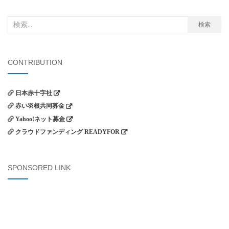
検
検索
索
対
象:
CONTRIBUTION
日本赤十字社
赤い羽根共同募金
Yahoo!ネット募金
クラウドファンディング READYFOR
SPONSORED LINK