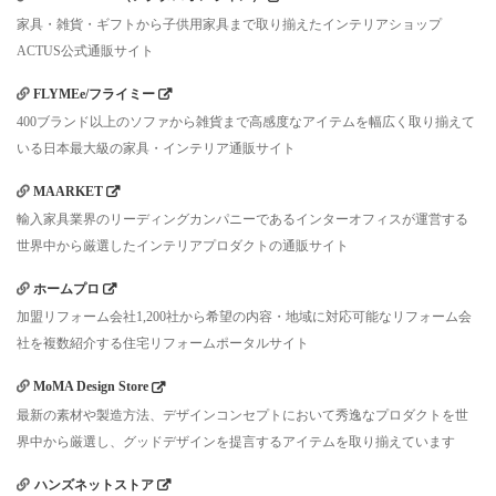
家具・雑貨・ギフトから子供用家具まで取り揃えたインテリアショップ
ACTUS公式通販サイト
FLYMEe/フライミー
400ブランド以上のソファから雑貨まで高感度なアイテムを幅広く取り揃えて
いる日本最大級の家具・インテリア通販サイト
MAARKET
輸入家具業界のリーディングカンパニーであるインターオフィスが運営する
世界中から厳選したインテリアプロダクトの通販サイト
ホームプロ
加盟リフォーム会社1,200社から希望の内容・地域に対応可能なリフォーム会
社を複数紹介する住宅リフォームポータルサイト
MoMA Design Store
最新の素材や製造方法、デザインコンセプトにおいて秀逸なプロダクトを世
界中から厳選し、グッドデザインを提言するアイテムを取り揃えています
ハンズネットストア