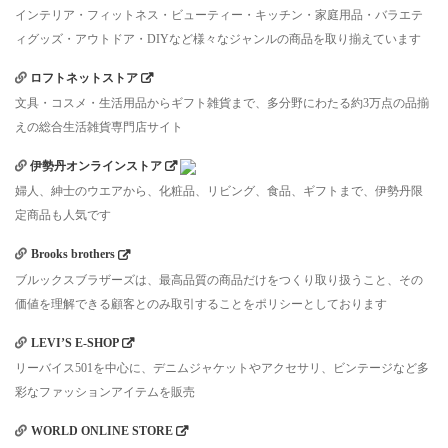
インテリア・フィットネス・ビューティー・キッチン・家庭用品・バラエテ
ィグッズ・アウトドア・DIYなど様々なジャンルの商品を取り揃えています
ロフトネットストア
文具・コスメ・生活用品からギフト雑貨まで、多分野にわたる約3万点の品揃
えの総合生活雑貨専門店サイト
伊勢丹オンラインストア
婦人、紳士のウエアから、化粧品、リビング、食品、ギフトまで、伊勢丹限
定商品も人気です
Brooks brothers
ブルックスブラザーズは、最高品質の商品だけをつくり取り扱うこと、その
価値を理解できる顧客とのみ取引することをポリシーとしております
LEVI’S E-SHOP
リーバイス501を中心に、デニムジャケットやアクセサリ、ビンテージなど多
彩なファッションアイテムを販売
WORLD ONLINE STORE