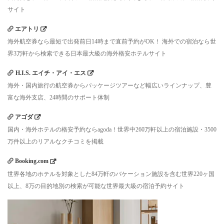
サイト
エアトリ
海外航空券なら最短で出発前日14時まで直前予約がOK！ 海外での宿泊なら世
界3万軒から検索できる日本最大級の海外格安ホテルサイト
H.I.S. エイチ・アイ・エス
海外・国内旅行の航空券からパッケージツアーなど幅広いラインナップ、豊
富な海外支店、24時間のサポート体制
アゴダ
国内・海外ホテルの格安予約ならagoda！世界中260万軒以上の宿泊施設・3500
万件以上のリアルなクチコミを掲載
Booking.com
世界各地のホテルを対象とした84万軒のバケーション施設を含む世界220ヶ国
以上、8万の目的地別の検索が可能な世界最大級の宿泊予約サイト