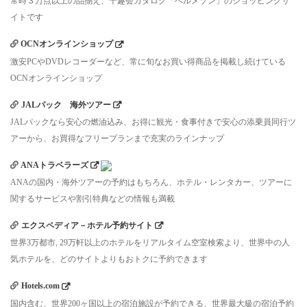
常時３万点以上の品揃え、千趣会カタログ「ベルメゾン」のショッピングサ
イトです
OCNオンラインショップ
激安PCやDVDレコーダーなど、常に旬なお買い得商品を掲載し続けている
OCNオンラインショップ
JALパック 海外ツアー
JALパックなら安心の燃油込み、お得に観光・食事付きで安心の添乗員同行ツ
アーから、お買得なフリープランまで充実のラインナップ
ANAトラベラーズ
ANAの国内・海外ツアーの予約はもちろん、ホテル・レンタカー、ツアーに
関するサービスや割引特典などの情報も満載
エクスペディア－ホテル予約サイト
世界3万都市, 29万軒以上のホテルをリアルタイム空室検索より、世界中の人
気ホテルを、どのサイトよりもおトクに予約できます
Hotels.com
国内含む、世界200ヶ国以上の宿泊施設が予約できる、世界最大級の宿泊予約