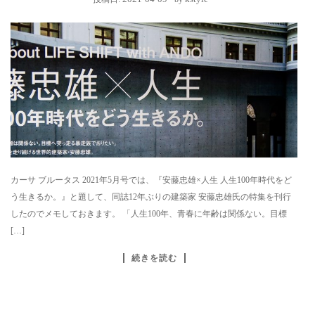
カーサ ブルータス 2021年5月号では、『安藤忠雄×人生 人生100年時代をど
う生きるか。』と題して、同誌12年ぶりの建築家 安藤忠雄氏の特集を刊行
したのでメモしておきます。 「人生100年、青春に年齢は関係ない。目標
[…]
続きを読む