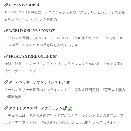
LEVI’S E-SHOP
リーバイス501を中心に、デニムジャケットやアクセサリ、ビンテージなど多
彩なファッションアイテムを販売
WORLD ONLINE STORE
ワールドが展開するUNTITLED、INDIVI、OZOC等人気ブランドのほか、キ
ッズ商品・インテリア商品も取り揃えています
FREAK’S STORE ONLINE
洋服、雑貨、インテリアなどアメリカンライフスタイルの楽しみ方を提案す
るセレクトショップ
アーバンリサーチオンラインストア
アーバンリサーチ直営のオンラインストア。毎週金曜日更新。1万円以上購入
で送料無料。
アウトドア＆スポーツ ナチュラム
ナチュラムは世界最大級のアウトドア用品とフィッシング用品の専門店、ア
ウトドアとフィッシング関連の商品を30万点以上も取り扱っております