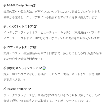
MoMA Design Store
最新の素材や製造方法、デザインコンセプトにおいて秀逸なプロダクトを世
界中から厳選し、グッドデザインを提言するアイテムを取り揃えています
ハンズネットストア
インテリア・フィットネス・ビューティー・キッチン・家庭用品・バラエテ
ィグッズ・アウトドア・DIYなど様々なジャンルの商品を取り揃えています
ロフトネットストア
文具・コスメ・生活用品からギフト雑貨まで、多分野にわたる約3万点の品揃
えの総合生活雑貨専門店サイト
伊勢丹オンラインストア
婦人、紳士のウエアから、化粧品、リビング、食品、ギフトまで、伊勢丹限
定商品も人気です
Brooks brothers
ブルックスブラザーズは、最高品質の商品だけをつくり取り扱うこと、その
価値を理解できる顧客とのみ取引することをポリシーとしております