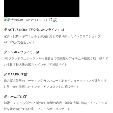
ACTUS online（アクタスオンライン）
家具・雑貨・ギフトから子供用家具まで取り揃えたインテリアショップ
ACTUS公式通販サイト
FLYMEe/フライミー
400ブランド以上のソファから雑貨まで高感度なアイテムを幅広く取り揃えて
いる日本最大級の家具・インテリア通販サイト
MAARKET
輸入家具業界のリーディングカンパニーであるインターオフィスが運営する
世界中から厳選したインテリアプロダクトの通販サイト
ホームプロ
加盟リフォーム会社1,200社から希望の内容・地域に対応可能なリフォーム会
社を複数紹介する住宅リフォームポータルサイト