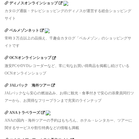
ディノスオンラインショップ
カタログ通販・テレビショッピングのディノスが運営する総合ショッピング
サイト
ベルメゾンネット
常時３万点以上の品揃え、千趣会カタログ「ベルメゾン」のショッピングサ
イトです
OCNオンラインショップ
激安PCやDVDレコーダーなど、常に旬なお買い得商品を掲載し続けている
OCNオンラインショップ
JALパック 海外ツアー
JALパックなら安心の燃油込み、お得に観光・食事付きで安心の添乗員同行ツ
アーから、お買得なフリープランまで充実のラインナップ
ANAトラベラーズ
ANAの国内・海外ツアーの予約はもちろん、ホテル・レンタカー、ツアーに
関するサービスや割引特典などの情報も満載