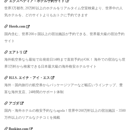
エクスペディア－ホテル予約サイト
世界3万都市, 29万軒以上のホテルをリアルタイム空室検索より、世界中の人
気ホテルを、どのサイトよりもおトクに予約できます
Hotels.com
国内含む、世界200ヶ国以上の宿泊施設が予約できる、世界最大級の宿泊予約
サイト
エアトリ
海外航空券なら最短で出発前日14時まで直前予約がOK！ 海外での宿泊なら世
界3万軒から検索できる日本最大級の海外格安ホテルサイト
H.I.S. エイチ・アイ・エス
海外・国内旅行の航空券からパッケージツアーなど幅広いラインナップ、豊
富な海外支店、24時間のサポート体制
アゴダ
国内・海外ホテルの格安予約ならagoda！世界中260万軒以上の宿泊施設・3500
万件以上のリアルなクチコミを掲載
Booking.com