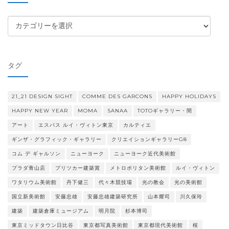
カ
テ
ゴ
リ
タグ
ー
21_21 DESIGN SIGHT
COMME DES GARCONS
HAPPY HOLIDAYS
HAPPY NEW YEAR
MOMA
SANAA
TOTOギャラリー・間
アート
エスパス ルイ・ヴィトン東京
カルティエ
ギンザ・グラフィック・ギャラリー
クリエイションギャラリーG8
コム デ ギャルソン
ニューヨーク
ニューヨーク近代美術館
プラダ青山店
プリツカー建築賞
メトロポリタン美術館
ルイ・ヴィトン
ワタリウム美術館
丹下健三
代々木競技場
光の教会
光の美術館
国立新美術館
安藤忠雄
安藤忠雄建築研究所
山本耀司
川久保玲
建築
建築倉庫ミュージアム
明月院
杉本博司
東京ミッドタウン日比谷
東京都写真美術館
東京都現代美術館
桜