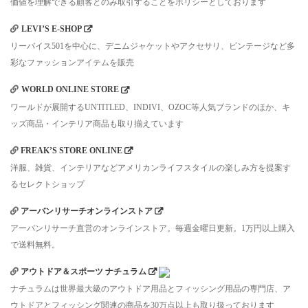
価値を理解できる顧客とのみ取引することをポリシーとしております
LEVI’S E-SHOP
リーバイス501を中心に、デニムジャケットやアクセサリ、ビンテージなど多
彩なファッションアイテムを販売
WORLD ONLINE STORE
ワールドが展開するUNTITLED、INDIVI、OZOC等人気ブランドのほか、キ
ッズ商品・インテリア商品も取り揃えています
FREAK’S STORE ONLINE
洋服、雑貨、インテリアなどアメリカンライフスタイルの楽しみ方を提案す
るセレクトショップ
アーバンリサーチオンラインストア
アーバンリサーチ直営のオンラインストア。毎週金曜日更新。1万円以上購入
で送料無料。
アウトドア＆スポーツ ナチュラム
ナチュラムは世界最大級のアウトドア用品とフィッシング用品の専門店、ア
ウトドアとフィッシング関連の商品を30万点以上も取り扱っております