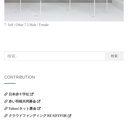
7. Self / Other 7.2 Male / Female
検
検索
索
対
象:
CONTRIBUTION
日本赤十字社
赤い羽根共同募金
Yahoo!ネット募金
クラウドファンディング READYFOR