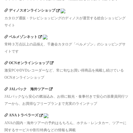
ディノスオンラインショップ
カタログ通販・テレビショッピングのディノスが運営する総合ショッピング
サイト
ベルメゾンネット
常時３万点以上の品揃え、千趣会カタログ「ベルメゾン」のショッピングサ
イトです
OCNオンラインショップ
激安PCやDVDレコーダーなど、常に旬なお買い得商品を掲載し続けている
OCNオンラインショップ
JALパック 海外ツアー
JALパックなら安心の燃油込み、お得に観光・食事付きで安心の添乗員同行ツ
アーから、お買得なフリープランまで充実のラインナップ
ANAトラベラーズ
ANAの国内・海外ツアーの予約はもちろん、ホテル・レンタカー、ツアーに
関するサービスや割引特典などの情報も満載