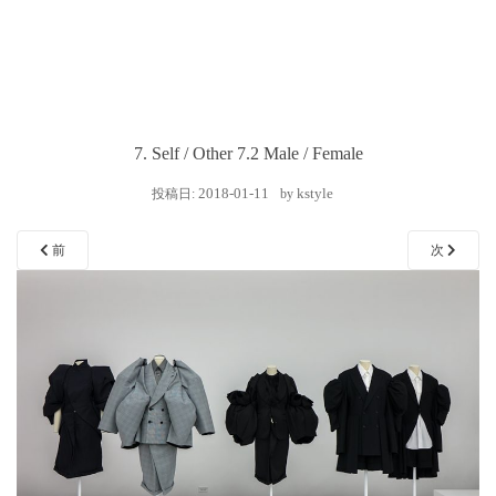
7. Self / Other 7.2 Male / Female
2018-01-11
kstyle
投稿日:
by
前
次