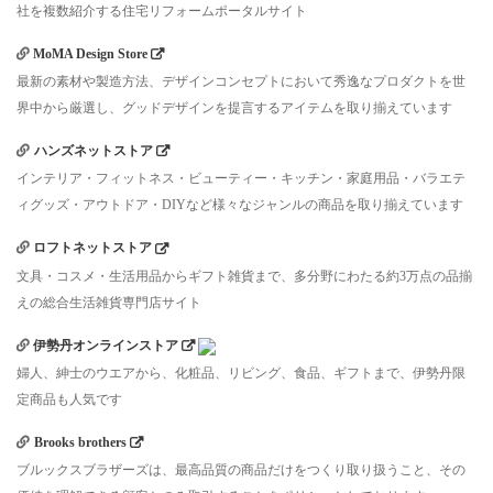
社を複数紹介する住宅リフォームポータルサイト
MoMA Design Store
最新の素材や製造方法、デザインコンセプトにおいて秀逸なプロダクトを世
界中から厳選し、グッドデザインを提言するアイテムを取り揃えています
ハンズネットストア
インテリア・フィットネス・ビューティー・キッチン・家庭用品・バラエテ
ィグッズ・アウトドア・DIYなど様々なジャンルの商品を取り揃えています
ロフトネットストア
文具・コスメ・生活用品からギフト雑貨まで、多分野にわたる約3万点の品揃
えの総合生活雑貨専門店サイト
伊勢丹オンラインストア
婦人、紳士のウエアから、化粧品、リビング、食品、ギフトまで、伊勢丹限
定商品も人気です
Brooks brothers
ブルックスブラザーズは、最高品質の商品だけをつくり取り扱うこと、その