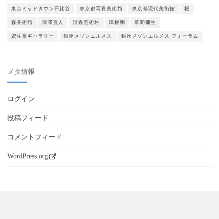
東京ミッドタウン日比谷
東京都写真美術館
東京都現代美術館
桜
森美術館
深澤直人
清春芸術村
田根剛
草間彌生
資生堂ギャラリー
銀座メゾンエルメス
銀座メゾンエルメス フォーラム
メタ情報
ログイン
投稿フィード
コメントフィード
WordPress.org