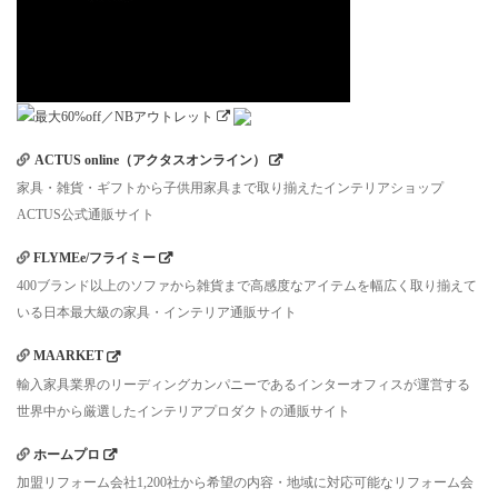
ACTUS online（アクタスオンライン）
家具・雑貨・ギフトから子供用家具まで取り揃えたインテリアショップ
ACTUS公式通販サイト
FLYMEe/フライミー
400ブランド以上のソファから雑貨まで高感度なアイテムを幅広く取り揃えて
いる日本最大級の家具・インテリア通販サイト
MAARKET
輸入家具業界のリーディングカンパニーであるインターオフィスが運営する
世界中から厳選したインテリアプロダクトの通販サイト
ホームプロ
加盟リフォーム会社1,200社から希望の内容・地域に対応可能なリフォーム会