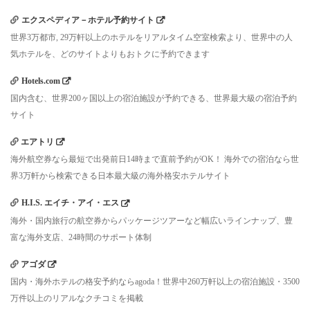
エクスペディア－ホテル予約サイト
世界3万都市, 29万軒以上のホテルをリアルタイム空室検索より、世界中の人
気ホテルを、どのサイトよりもおトクに予約できます
Hotels.com
国内含む、世界200ヶ国以上の宿泊施設が予約できる、世界最大級の宿泊予約
サイト
エアトリ
海外航空券なら最短で出発前日14時まで直前予約がOK！ 海外での宿泊なら世
界3万軒から検索できる日本最大級の海外格安ホテルサイト
H.I.S. エイチ・アイ・エス
海外・国内旅行の航空券からパッケージツアーなど幅広いラインナップ、豊
富な海外支店、24時間のサポート体制
アゴダ
国内・海外ホテルの格安予約ならagoda！世界中260万軒以上の宿泊施設・3500
万件以上のリアルなクチコミを掲載