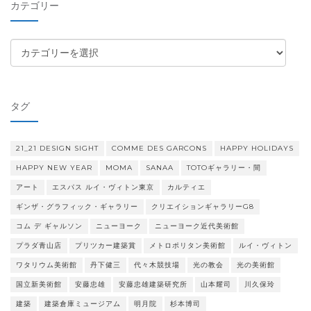
カテゴリー
ブ
カ
テ
ゴ
リ
タグ
ー
21_21 DESIGN SIGHT
COMME DES GARCONS
HAPPY HOLIDAYS
HAPPY NEW YEAR
MOMA
SANAA
TOTOギャラリー・間
アート
エスパス ルイ・ヴィトン東京
カルティエ
ギンザ・グラフィック・ギャラリー
クリエイションギャラリーG8
コム デ ギャルソン
ニューヨーク
ニューヨーク近代美術館
プラダ青山店
プリツカー建築賞
メトロポリタン美術館
ルイ・ヴィトン
ワタリウム美術館
丹下健三
代々木競技場
光の教会
光の美術館
国立新美術館
安藤忠雄
安藤忠雄建築研究所
山本耀司
川久保玲
建築
建築倉庫ミュージアム
明月院
杉本博司