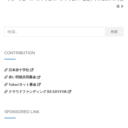
稿
催
ナ
ビ
ゲ
検
検索
ー
索
シ
対
ョ
象:
CONTRIBUTION
ン
日本赤十字社
赤い羽根共同募金
Yahoo!ネット募金
クラウドファンディング READYFOR
SPONSORED LINK