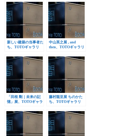
新しい建築の当事者た
中山英之展 , and
ち、TOTOギャラリ
then、TOTOギャラリ
ー・間で開催
ー・間で開催
「田根 剛｜未来の記
藤村龍至展 ちのかた
憶」展、TOTOギャラ
ち、TOTOギャラリ
リー・間ほか同時開催
ー・間で開催