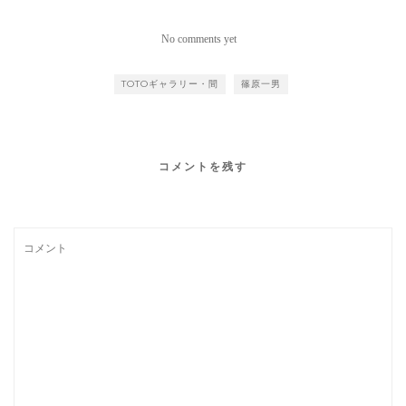
で開催
No comments yet
TOTOギャラリー・間
篠原一男
コメントを残す