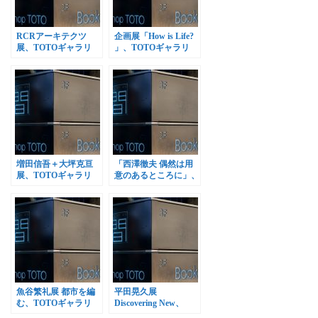
RCRアーキテクツ
企画展「How is Life?
展、TOTOギャラリ
」、TOTOギャラリ
ー・間で開催
ー・間で開催
増田信吾＋大坪克亘
「西澤徹夫 偶然は用
展、TOTOギャラリ
意のあるところに」、
ー・間で開催
TOTOギャラリー・間
で開催
魚谷繁礼展 都市を編
平田晃久展
む、TOTOギャラリ
Discovering New、
ー・間で開催
TOTOギャラリー・間