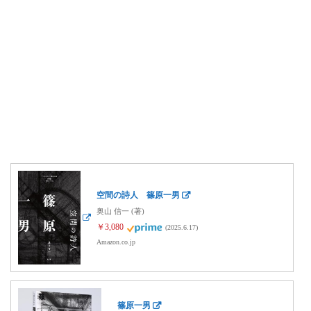
空間の詩人 篠原一男
奥山 信一 (著)
￥3,080
(2025.6.17)
Amazon.co.jp
篠原一男