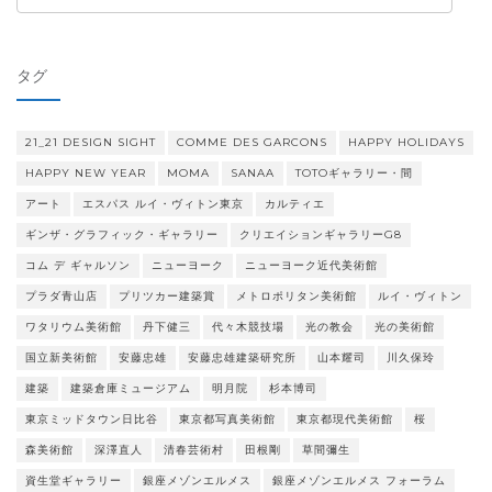
テ
ゴ
リ
タグ
ー
21_21 DESIGN SIGHT
COMME DES GARCONS
HAPPY HOLIDAYS
HAPPY NEW YEAR
MOMA
SANAA
TOTOギャラリー・間
アート
エスパス ルイ・ヴィトン東京
カルティエ
ギンザ・グラフィック・ギャラリー
クリエイションギャラリーG8
コム デ ギャルソン
ニューヨーク
ニューヨーク近代美術館
プラダ青山店
プリツカー建築賞
メトロポリタン美術館
ルイ・ヴィトン
ワタリウム美術館
丹下健三
代々木競技場
光の教会
光の美術館
国立新美術館
安藤忠雄
安藤忠雄建築研究所
山本耀司
川久保玲
建築
建築倉庫ミュージアム
明月院
杉本博司
東京ミッドタウン日比谷
東京都写真美術館
東京都現代美術館
桜
森美術館
深澤直人
清春芸術村
田根剛
草間彌生
資生堂ギャラリー
銀座メゾンエルメス
銀座メゾンエルメス フォーラム