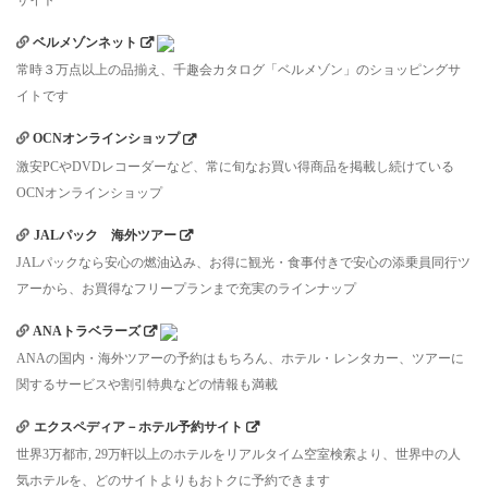
サイト
ベルメゾンネット
常時３万点以上の品揃え、千趣会カタログ「ベルメゾン」のショッピングサ
イトです
OCNオンラインショップ
激安PCやDVDレコーダーなど、常に旬なお買い得商品を掲載し続けている
OCNオンラインショップ
JALパック 海外ツアー
JALパックなら安心の燃油込み、お得に観光・食事付きで安心の添乗員同行ツ
アーから、お買得なフリープランまで充実のラインナップ
ANAトラベラーズ
ANAの国内・海外ツアーの予約はもちろん、ホテル・レンタカー、ツアーに
関するサービスや割引特典などの情報も満載
エクスペディア－ホテル予約サイト
世界3万都市, 29万軒以上のホテルをリアルタイム空室検索より、世界中の人
気ホテルを、どのサイトよりもおトクに予約できます