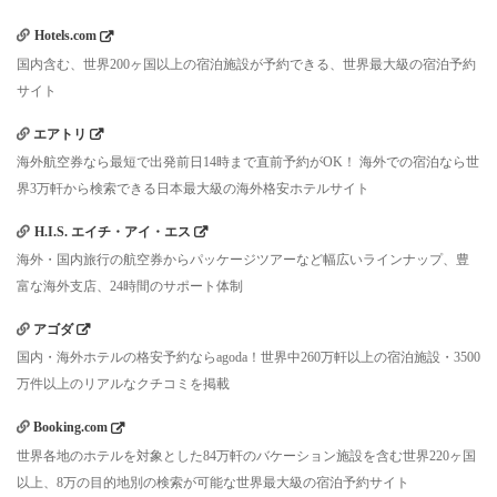
Hotels.com
国内含む、世界200ヶ国以上の宿泊施設が予約できる、世界最大級の宿泊予約
サイト
エアトリ
海外航空券なら最短で出発前日14時まで直前予約がOK！ 海外での宿泊なら世
界3万軒から検索できる日本最大級の海外格安ホテルサイト
H.I.S. エイチ・アイ・エス
海外・国内旅行の航空券からパッケージツアーなど幅広いラインナップ、豊
富な海外支店、24時間のサポート体制
アゴダ
国内・海外ホテルの格安予約ならagoda！世界中260万軒以上の宿泊施設・3500
万件以上のリアルなクチコミを掲載
Booking.com
世界各地のホテルを対象とした84万軒のバケーション施設を含む世界220ヶ国
以上、8万の目的地別の検索が可能な世界最大級の宿泊予約サイト