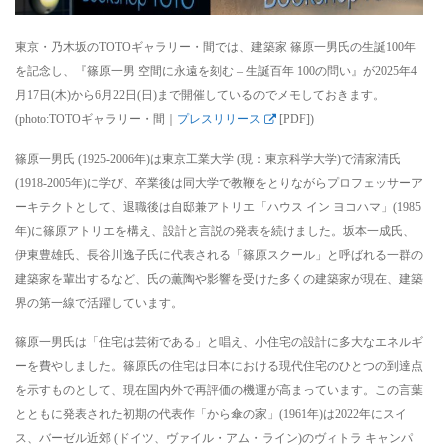
東京・乃木坂のTOTOギャラリー・間では、建築家 篠原一男氏の生誕100年
を記念し、『篠原一男 空間に永遠を刻む – 生誕百年 100の問い』が2025年4
月17日(木)から6月22日(日)まで開催しているのでメモしておきます。
(photo:TOTOギャラリー・間｜
プレスリリース
[PDF])
篠原一男氏 (1925-2006年)は東京工業大学 (現：東京科学大学)で清家清氏
(1918-2005年)に学び、卒業後は同大学で教鞭をとりながらプロフェッサーア
ーキテクトとして、退職後は自邸兼アトリエ「ハウス イン ヨコハマ」(1985
年)に篠原アトリエを構え、設計と言説の発表を続けました。坂本一成氏、
伊東豊雄氏、長谷川逸子氏に代表される「篠原スクール」と呼ばれる一群の
建築家を輩出するなど、氏の薫陶や影響を受けた多くの建築家が現在、建築
界の第一線で活躍しています。
篠原一男氏は「住宅は芸術である」と唱え、小住宅の設計に多大なエネルギ
ーを費やしました。篠原氏の住宅は日本における現代住宅のひとつの到達点
を示すものとして、現在国内外で再評価の機運が高まっています。この言葉
とともに発表された初期の代表作「から傘の家」(1961年)は2022年にスイ
ス、バーゼル近郊 (ドイツ、ヴァイル・アム・ライン)のヴィトラ キャンパ