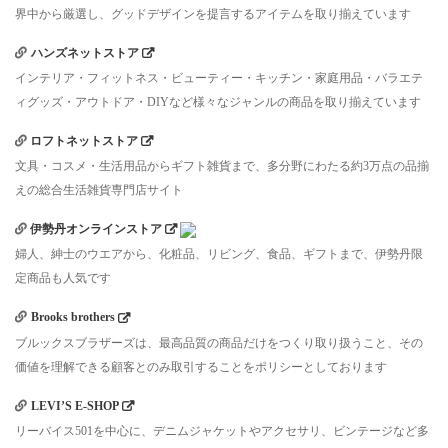
界中から厳選し、グッドデザインを提言するアイテムを取り揃えています
ハンズネットストア
インテリア・フィットネス・ビューティー・キッチン・家庭用品・バラエテ
ィグッズ・アウトドア・DIYなど様々なジャンルの商品を取り揃えています
ロフトネットストア
文具・コスメ・生活用品からギフト雑貨まで、多分野にわたる約3万点の品揃
えの総合生活雑貨専門店サイト
伊勢丹オンラインストア
婦人、紳士のウエアから、化粧品、リビング、食品、ギフトまで、伊勢丹限
定商品も人気です
Brooks brothers
ブルックスブラザーズは、最高品質の商品だけをつくり取り扱うこと、その
価値を理解できる顧客とのみ取引することをポリシーとしております
LEVI’S E-SHOP
リーバイス501を中心に、デニムジャケットやアクセサリ、ビンテージなど多