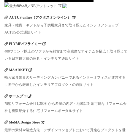
ACTUS online（アクタスオンライン）
家具・雑貨・ギフトから子供用家具まで取り揃えたインテリアショップ
ACTUS公式通販サイト
FLYMEe/フライミー
400ブランド以上のソファから雑貨まで高感度なアイテムを幅広く取り揃えて
いる日本最大級の家具・インテリア通販サイト
MAARKET
輸入家具業界のリーディングカンパニーであるインターオフィスが運営する
世界中から厳選したインテリアプロダクトの通販サイト
ホームプロ
加盟リフォーム会社1,200社から希望の内容・地域に対応可能なリフォーム会
社を複数紹介する住宅リフォームポータルサイト
MoMA Design Store
最新の素材や製造方法、デザインコンセプトにおいて秀逸なプロダクトを世