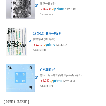
篠原一男 (著)
￥16,500
(2025.4.18)
Amazon.co.jp
JA NO.93 篠原一男
新建築社 (著, 編集)
￥2,619
(2014.3.10)
Amazon.co.jp
住宅図面
篠原一男住宅図面編集委員会 (編集)
￥3,080
(2007.12.1)
Amazon.co.jp
[ 関連する記事 ]